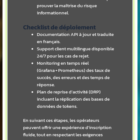
prouver la maîtrise du risque
informationnel.
Checklist de déploiement
Documentation API à jour et traduite
en français.
Support client multilingue disponible
24/7 pour les cas de rejet.
Monitoring en temps réel
(Grafana + Prometheus) des taux de
succès, des erreurs et des temps de
réponse.
Plan de reprise d’activité (DRP)
incluant la réplication des bases de
données de tokens.
En suivant ces étapes, les opérateurs
peuvent offrir une expérience d’inscription
fluide, tout en respectant les exigences