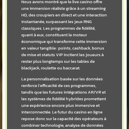
Nous avons montré que le live casino offre
une immersion réaliste grâce à un streaming
HD, des croupiers en direct et une interaction
instantanée, surpassant les jeux RNG
classiques. Les programmes de fidélité,
quant à eux, constituent le moteur
économique qui transforme cette immersion
en valeur tangible : points, cashback, bonus
de mise et statuts VIP incitent les joueurs à
rester plus longtemps sur les tables de
blackjack, roulette ou baccarat.
La personnalisation basée sur les données
renforce l’efficacité de ces programmes,
tandis que les futures intégrations AR/VR et
les systèmes de fidélité hybrides promettent
une expérience encore plus immersive et
interconnectée. Le futur du casino en ligne
repose donc sur la capacité des opérateurs à
combiner technologie, analyse de données