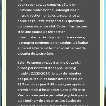
deux secondes. Le croupier, vêtu d’un
uniforme professionnel, interagit via un
micro directionnel, lit les cartes, lance la
boule de roulette et répond aux questions
du joueur en temps réel. Cette infrastructure
crée une boucle de rétroaction
quasi‑instantanée : le joueur place sa mise,
le croupier confirme la transaction, le résultat
apparaît à l’écran et le chat vocal permet de
discuter de la stratégie.
Selon le rapport « Live Gaming Outlook »
publié par l’institut d’analyse Gaming
Insights (2023‑2024), le taux de rétention
des joueurs sur les tables live dépasse de
32 % celui des jeux RNG classiques après le
premier mois d’inscription. Cette différence
s’explique en partie par l’effet psychologique
du « feeling » de présence. Les études de
l’Université de Lyon‑II montrent que le fait de