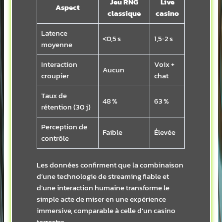
Jeu RNG
Live
Aspect
classique
casino
Latence
<0,5 s
1,5‑2 s
moyenne
Interaction
Voix +
Aucun
croupier
chat
Taux de
48 %
63 %
rétention (30 j)
Perception de
Faible
Élevée
contrôle
Les données confirment que la combinaison
d’une technologie de streaming fiable et
d’une interaction humaine transforme le
simple acte de miser en une expérience
immersive, comparable à celle d’un casino