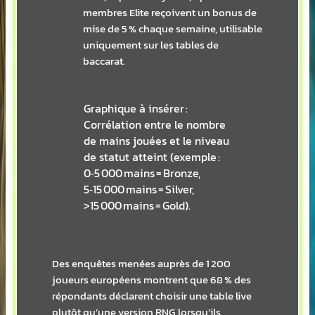
membres Elite reçoivent un bonus de
mise de 5 % chaque semaine, utilisable
uniquement sur les tables de
baccarat.
Graphique à insérer :
Corrélation entre le nombre
de mains jouées et le niveau
de statut atteint (exemple :
0‑5 000 mains = Bronze,
5‑15 000 mains = Silver,
>15 000 mains = Gold).
Des enquêtes menées auprès de 1 200
joueurs européens montrent que 68 % des
répondants déclarent choisir une table live
plutôt qu’une version RNG lorsqu’ils