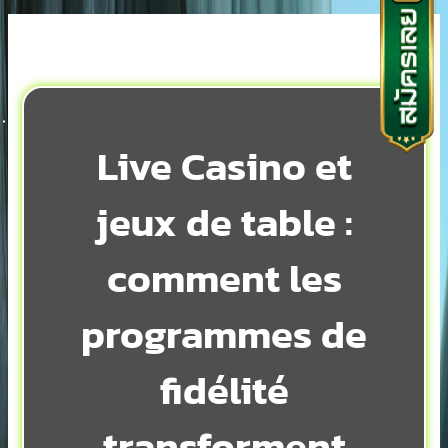
Live Casino et
jeux de table :
comment les
programmes de
fidélité
transforment