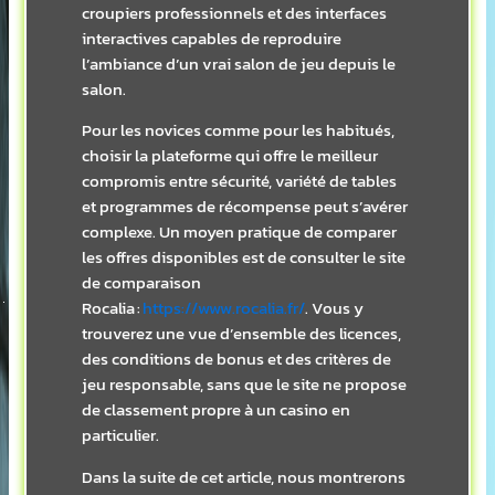
croupiers professionnels et des interfaces
interactives capables de reproduire
l’ambiance d’un vrai salon de jeu depuis le
salon.
Pour les novices comme pour les habitués,
choisir la plateforme qui offre le meilleur
compromis entre sécurité, variété de tables
et programmes de récompense peut s’avérer
complexe. Un moyen pratique de comparer
les offres disponibles est de consulter le site
de comparaison
Rocalia :
https://www.rocalia.fr/
. Vous y
trouverez une vue d’ensemble des licences,
des conditions de bonus et des critères de
jeu responsable, sans que le site ne propose
de classement propre à un casino en
particulier.
Dans la suite de cet article, nous montrerons