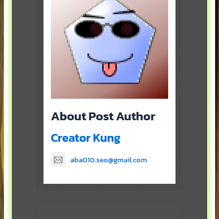
About Post Author
Creator Kung
aba010.seo@gmail.com