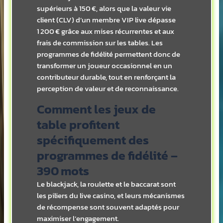
supérieurs à 150 €, alors que la valeur vie
client (CLV) d’un membre VIP live dépasse
1 200 € grâce aux mises récurrentes et aux
frais de commission sur les tables. Les
programmes de fidélité permettent donc de
transformer un joueur occasionnel en un
contributeur durable, tout en renforçant la
perception de valeur et de reconnaissance.
Comment les jeux de
table profitent
spécifiquement des
programmes de fidélité –
390 mots
Le blackjack, la roulette et le baccarat sont
les piliers du live casino, et leurs mécanismes
de récompense sont souvent adaptés pour
maximiser l’engagement.