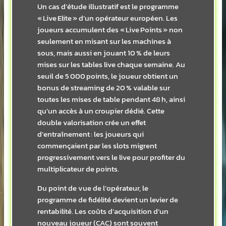
Un cas d’étude illustratif est le programme
« Live Elite » d’un opérateur européen. Les
joueurs accumulent des « Live Points » non
seulement en misant sur les machines à
sous, mais aussi en jouant 10 % de leurs
mises sur les tables live chaque semaine. Au
seuil de 5 000 points, le joueur obtient un
bonus de streaming de 20 % valable sur
toutes les mises de table pendant 48 h, ainsi
qu’un accès à un croupier dédié. Cette
double valorisation crée un effet
d’entraînement : les joueurs qui
commençaient par les slots migrent
progressivement vers le live pour profiter du
multiplicateur de points.
Du point de vue de l’opérateur, le
programme de fidélité devient un levier de
rentabilité. Les coûts d’acquisition d’un
nouveau joueur (CAC) sont souvent