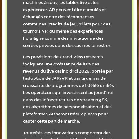
machines à sous, les tables live et les
expériences AR peuvent être cumulés et
échangés contre des récompenses
communes : crédits de jeu, billets pour des
tournois VR, ou même des expériences
hors‑ligne comme des invitations à des
soirées privées dans des casinos terrestres.
Les prévisions de Grand View Research
indiquent une croissance de 18 % des
revenus du live casino d’ici 2028, portée par
l’adoption de l’AR/VR et par la demande
croissante de programmes de fidélité unifiés.
Les opérateurs qui investissent aujourd’hui
dans des infrastructures de streaming 8K,
des algorithmes de personnalisation et des
plateformes AR seront mieux placés pour
capter cette part de marché.
Toutefois, ces innovations comportent des