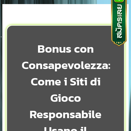
Bonus con
Consapevolezza:
Come i Siti di
Gioco
Responsabile
Usano il