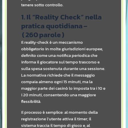
tenere sotto controllo.
1. Il “Reality Check” nella
pratica quotidiana –
( 260 parole )
Il reality‑check è un meccanismo
obbligatorio in molte giurisdizioni europee,
definito come una notifica periodica che
informa il giocatore sul tempo trascorso e
sulla spesa sostenuta durante una sessione.
La normativa richiede che il messaggio
compaia almeno ogni 15 minuti, ma la
maggior parte dei casinò lo imposta tra i 10 e
i 20 minuti, consentendo una maggiore
flessibilità.
Il processo è semplice: al momento della
registrazione l’utente attiva il timer; il
sistema traccia il tempo di gioco e, al