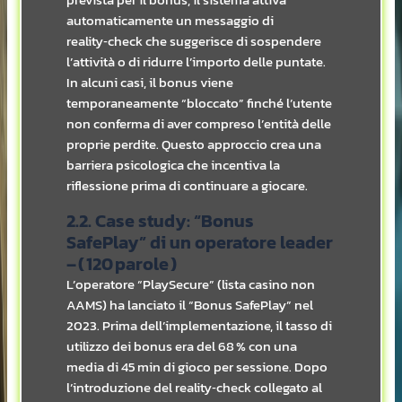
prevista per il bonus, il sistema attiva
automaticamente un messaggio di
reality‑check che suggerisce di sospendere
l’attività o di ridurre l’importo delle puntate.
In alcuni casi, il bonus viene
temporaneamente “bloccato” finché l’utente
non conferma di aver compreso l’entità delle
proprie perdite. Questo approccio crea una
barriera psicologica che incentiva la
riflessione prima di continuare a giocare.
2.2. Case study: “Bonus
SafePlay” di un operatore leader
– ( 120 parole )
L’operatore “PlaySecure” (lista casino non
AAMS) ha lanciato il “Bonus SafePlay” nel
2023. Prima dell’implementazione, il tasso di
utilizzo dei bonus era del 68 % con una
media di 45 min di gioco per sessione. Dopo
l’introduzione del reality‑check collegato al