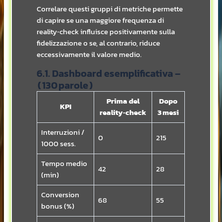
Correlare questi gruppi di metriche permette
di capire se una maggiore frequenza di
reality‑check influisce positivamente sulla
fidelizzazione o se, al contrario, riduce
eccessivamente il valore medio.
6.1. Dashboard esemplificativa –
( 130 parole )
Prima del
Dopo
KPI
reality‑check
3 mesi
Interruzioni /
0
215
1000 sess.
Tempo medio
42
28
(min)
Conversion
68
55
bonus (%)