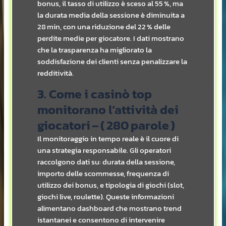
bonus, il tasso di utilizzo è sceso al 55 %, ma
la durata media della sessione è diminuita a
28 min, con una riduzione del 22 % delle
perdite medie per giocatore. I dati mostrano
che la trasparenza ha migliorato la
soddisfazione dei clienti senza penalizzare la
redditività.
3. Come i casinò top
monitorano l’attività dei
giocatori – ( 280 parole )
Il monitoraggio in tempo reale è il cuore di
una strategia responsabile. Gli operatori
raccolgono dati su: durata della sessione,
importo delle scommesse, frequenza di
utilizzo dei bonus, e tipologia di giochi (slot,
giochi live, roulette). Queste informazioni
alimentano dashboard che mostrano trend
istantanei e consentono di intervenire