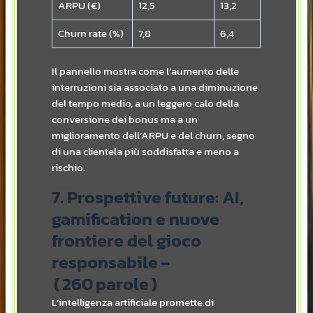
ARPU (€)
12,5
13,2
Churn rate (%)
7,8
6,4
Il pannello mostra come l’aumento delle
interruzioni sia associato a una diminuzione
del tempo medio, a un leggero calo della
conversione dei bonus ma a un
miglioramento dell’ARPU e del churn, segno
di una clientela più soddisfatta e meno a
rischio.
7. Prospettive future: AI,
gamification e nuove
frontiere del gioco
responsabile –
( 260 parole )
L’intelligenza artificiale promette di