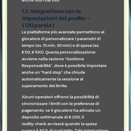
1.2. Integrazione con le
impostazioni del profilo –
( 120 parole )
Le piattaforme più avanzate permettono al
giocatore di personalizzare i parametri di
tempo (es. 15 min, 30 min) e di spesa (es.
€ 50, € 100). Questa personalizzazione
avviene nella sezione “Gestione
Responsabilità”, dove è possibile impostare
anche un “hard stop” che chiude
automaticamente la sessione al
superamento del limite.
Alcuni operatori offrono la possibilità di
sincronizzare i limiti con le preferenze di
pagamento: se il giocatore ha attivato un
deposito settimanale di € 200, il
reality‑check avviserà quando la spesa
supera il 30 % di quel tetto. Tale integrazione