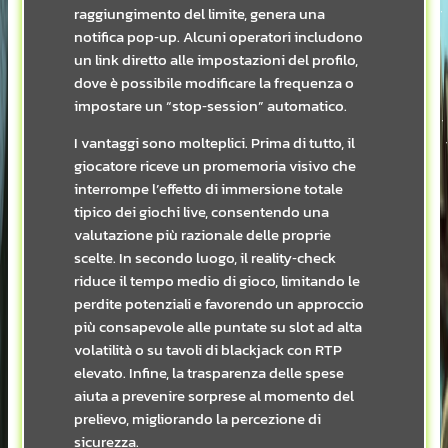
raggiungimento del limite, genera una
notifica pop‑up. Alcuni operatori includono
un link diretto alle impostazioni del profilo,
dove è possibile modificare la frequenza o
impostare un “stop‑session” automatico.
I vantaggi sono molteplici. Prima di tutto, il
giocatore riceve un promemoria visivo che
interrompe l’effetto di immersione totale
tipico dei giochi live, consentendo una
valutazione più razionale delle proprie
scelte. In secondo luogo, il reality‑check
riduce il tempo medio di gioco, limitando le
perdite potenziali e favorendo un approccio
più consapevole alle puntate su slot ad alta
volatilità o su tavoli di blackjack con RTP
elevato. Infine, la trasparenza delle spese
aiuta a prevenire sorprese al momento del
prelievo, migliorando la percezione di
sicurezza.