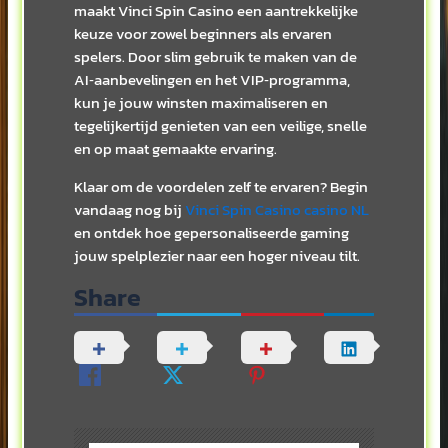
maakt Vinci Spin Casino een aantrekkelijke
keuze voor zowel beginners als ervaren
spelers. Door slim gebruik te maken van de
AI‑aanbevelingen en het VIP‑programma,
kun je jouw winsten maximaliseren en
tegelijkertijd genieten van een veilige, snelle
en op maat gemaakte ervaring.
Klaar om de voordelen zelf te ervaren? Begin
vandaag nog bij
Vinci Spin Casino casino NL
en ontdek hoe gepersonaliseerde gaming
jouw spelplezier naar een hoger niveau tilt.
Share