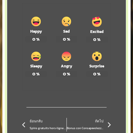
Happy
Sad
Excited
0
%
0
%
0
%
Sleepy
Angry
Surprise
0
%
0
%
0
%
Prev
Next
ย้อนกลับ
ถัดไป
Spins gratuits hors‑ligne : comment les jeux mobiles continuent de tourner quand le réseau s’arrête
Bonus con Consapevolezza: Come i Siti di Gioco Responsabile Usano il Sistema di Reality Check per Tenere i Giocatori Informati