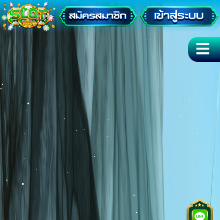
Skip
to
content