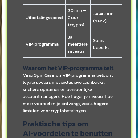
30 min –
24‑48 uur
Uitbetalingsspeed
2 uur
(bank)
(crypto)
Ja,
Soms
VIP‑programma
meerdere
beperkt
niveaus
Waarom het VIP‑programma telt
Vinci Spin Casino’s VIP‑programma beloont
loyale spelers met exclusieve cashbacks,
snellere opnames en persoonlijke
accountmanagers. Hoe hoger je niveau, hoe
meer voordelen je ontvangt, zoals hogere
limieten voor cryptobetalingen.
Praktische tips om
AI‑voordelen te benutten