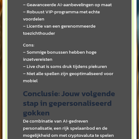
– Geavanceerde AI‑aanbevelingen op maat
– Robuust VIP‑programma met echte
voordelen
– Licentie van een gerenommeerde
toezichthouder
Cons:
– Sommige bonussen hebben hoge
inzetvereisten
– Live chat is soms druk tijdens piekuren
– Niet alle spellen zijn geoptimaliseerd voor
mobiel
Conclusie: Jouw volgende
stap in gepersonaliseerd
gokken
De combinatie van AI‑gedreven
personalisatie, een rijk spelaanbod en de
mogelijkheid om met cryptovaluta te spelen