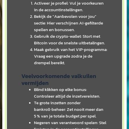
Activeer je profiel: Vul je voorkeuren
in de accountinstellingen.
Bekijk de “Aanbevolen voor jou”
sectie: Hier verschijnen AI‑gefilterde
spellen en bonussen.
Gebruik de crypto‑wallet: Stort met
Bitcoin voor de snelste uitbetalingen.
Maak gebruik van het VIP‑programma:
Vraag een upgrade zodra je de
drempel bereikt.
Veelvoorkomende valkuilen
vermijden
Blind klikken op elke bonus:
Controleer altijd de inzetvereisten.
Te grote inzetten zonder
bankroll‑beheer: Zet nooit meer dan
5 % van je totale budget per spel.
Negeren van verantwoord spelen: Stel