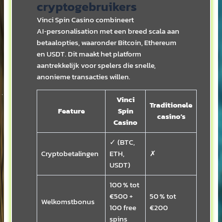
cryptogebruikers
Vinci Spin Casino combineert
AI‑personalisation met een breed scala aan
betaalopties, waaronder Bitcoin, Ethereum
en USDT. Dit maakt het platform
aantrekkelijk voor spelers die snelle,
anonieme transacties willen.
Vinci
Traditionele
Feature
Spin
casino’s
Casino
✓ (BTC,
Cryptobetalingen
ETH,
✗
USDT)
100 % tot
€500 +
50 % tot
Welkomstbonus
100 free
€200
spins