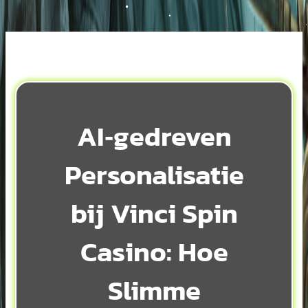
AI‑gedreven
Personalisatie
bij Vinci Spin
Casino: Hoe
Slimme