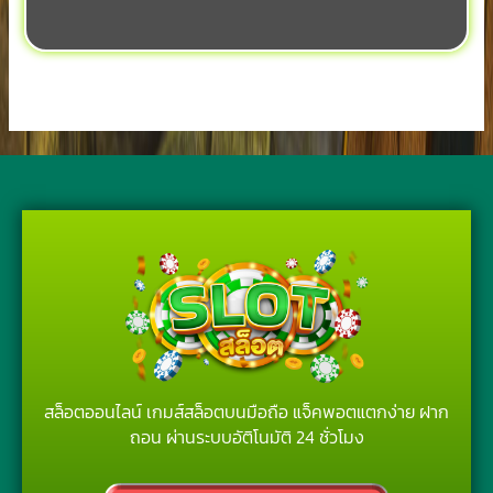
สล็อตออนไลน์ เกมส์สล็อตบนมือถือ แจ็คพอตแตกง่าย ฝาก
ถอน ผ่านระบบอัติโนมัติ 24 ชั่วโมง