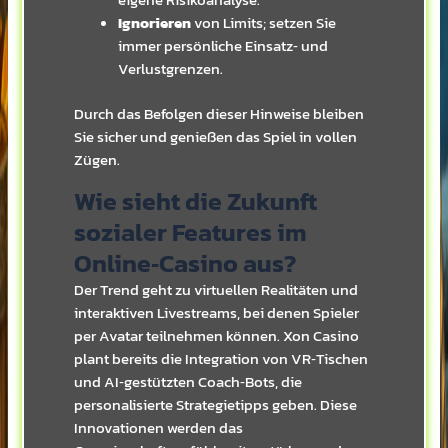
Ignorieren
von Limits; setzen Sie
immer persönliche Einsatz‑ und
Verlustgrenzen.
Durch das Befolgen dieser Hinweise bleiben
Sie sicher und genießen das Spiel in vollen
Zügen.
Wie sieht die Zukunft
sozialer Features im
Online‑Casino aus?
Der Trend geht zu virtuellen Realitäten und
interaktiven Livestreams, bei denen Spieler
per Avatar teilnehmen können. Xon Casino
plant bereits die Integration von VR‑Tischen
und AI‑gestützten Coach‑Bots, die
personalisierte Strategietipps geben. Diese
Innovationen werden das