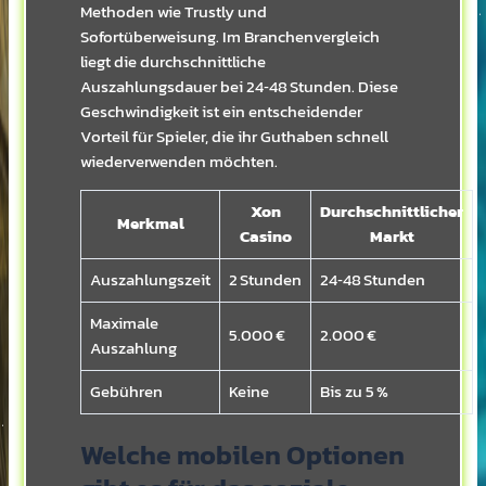
Methoden wie Trustly und
Sofortüberweisung. Im Branchenvergleich
liegt die durchschnittliche
Auszahlungsdauer bei 24‑48 Stunden. Diese
Geschwindigkeit ist ein entscheidender
Vorteil für Spieler, die ihr Guthaben schnell
wiederverwenden möchten.
Xon
Durchschnittlicher
Merkmal
Casino
Markt
Auszahlungszeit
2 Stunden
24‑48 Stunden
Maximale
5.000 €
2.000 €
Auszahlung
Gebühren
Keine
Bis zu 5 %
Welche mobilen Optionen