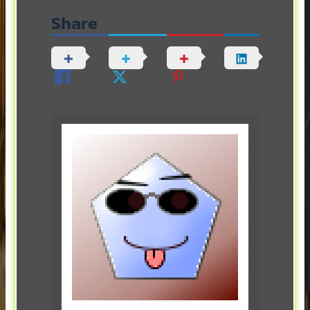
Share