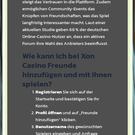
steigt das Vertrauen in die Plattform. Zudem
ermöglichen Community‑Events das
Knüpfen von Freundschaften, was das Spiel
langfristig interessanter macht. Laut einer
aktuellen Studie geben 68 % der deutschen
Online‑Casino‑Nutzer an, dass ein aktives
Forum ihre Wahl des Anbieters beeinflusst.
Wie kann ich bei Xon
Casino Freunde
hinzufügen und mit ihnen
spielen?
Registrieren
Sie sich auf der
Startseite und bestätigen Sie Ihr
Konto.
Profil öffnen
und auf „Freunde
hinzufügen“ klicken.
Benutzername
des gewünschten
Spielers eingeben und Anfrage