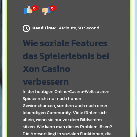
0
0
Read Time:
4 Minute, 50 Second
Wie soziale Features
das Spielerlebnis bei
Xon Casino
verbessern
In der heutigen Online‑Casino‑Welt suchen
Spieler nicht nur nach hohen
Gewinnchancen, sondern auch nach einer
lebendigen Community. Viele fühlen sich
allein, wenn sie nur vor dem Bildschirm
sitzen. Wie kann man dieses Problem lösen?
Die Antwort liegt in sozialen Funktionen, die