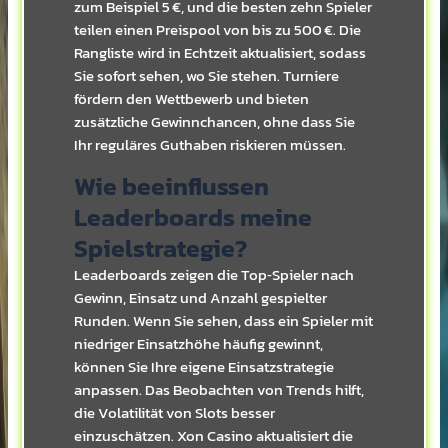
zum Beispiel 5 €, und die besten zehn Spieler
teilen einen Preispool von bis zu 500 €. Die
Rangliste wird in Echtzeit aktualisiert, sodass
Sie sofort sehen, wo Sie stehen. Turniere
fördern den Wettbewerb und bieten
zusätzliche Gewinnchancen, ohne dass Sie
Ihr reguläres Guthaben riskieren müssen.
Wie beeinflussen
Leaderboards meine
Spielstrategie?
Leaderboards zeigen die Top‑Spieler nach
Gewinn, Einsatz und Anzahl gespielter
Runden. Wenn Sie sehen, dass ein Spieler mit
niedriger Einsatzhöhe häufig gewinnt,
können Sie Ihre eigene Einsatzstrategie
anpassen. Das Beobachten von Trends hilft,
die Volatilität von Slots besser
einzuschätzen. Xon Casino aktualisiert die