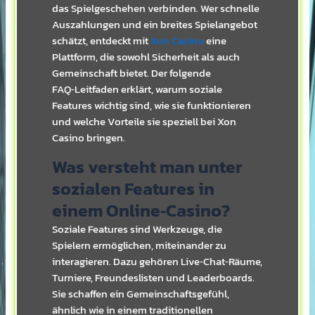
das Spielgeschehen verbinden. Wer schnelle
Auszahlungen und ein breites Spielangebot
schätzt, entdeckt mit
Xon Casino
eine
Plattform, die sowohl Sicherheit als auch
Gemeinschaft bietet. Der folgende
FAQ‑Leitfaden erklärt, warum soziale
Features wichtig sind, wie sie funktionieren
und welche Vorteile sie speziell bei Xon
Casino bringen.
Was versteht man unter
sozialen Features in
einem Online‑Casino?
Soziale Features sind Werkzeuge, die
Spielern ermöglichen, miteinander zu
interagieren. Dazu gehören Live‑Chat‑Räume,
Turniere, Freundeslisten und Leaderboards.
Sie schaffen ein Gemeinschaftsgefühl,
ähnlich wie in einem traditionellen