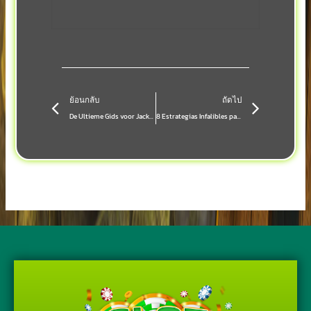
Prev
Next
ย้อนกลับ
ถัดไป
De Ultieme Gids voor Jackpot‑Succes op Luckywave Casino: Van Mobiel Spelen tot Miljonair‑Verhalen
8 Estrategias Infalibles para Dominar los Juegos Sociales en **Casino Online**