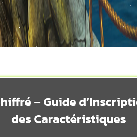
iffré – Guide d’Inscript
des Caractéristiques