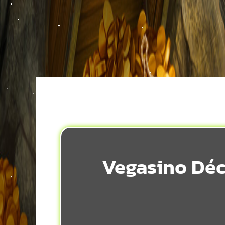
Vegasino Déch