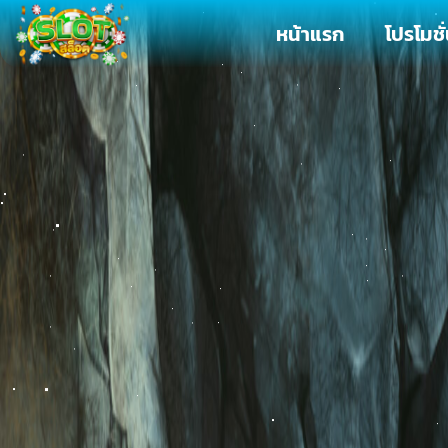
Skip
หน้าแรก
โปรโมชั
to
content