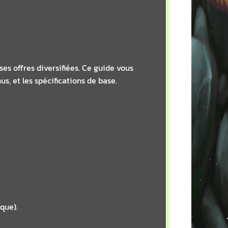
es offres diversifiées. Ce guide vous
nus, et les spécifications de base.
que).