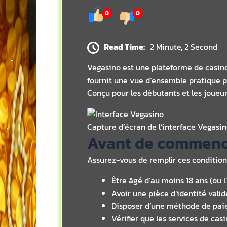
0
0
Read Time:
2 Minute, 2 Second
Vegasino est une plateforme de casino 
fournit une vue d’ensemble pratique
Conçu pour les débutants et les joueurs
Capture d’écran de l’interface Vegasin
Avant de commenc
Assurez-vous de remplir ces conditions
Être âgé d’au moins 18 ans (ou l’
Avoir une pièce d’identité valid
Disposer d’une méthode de paiem
Vérifier que les services de cas