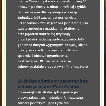
ofercie Oregon zyskaniu liczbie atomowej 85
niższym poziomy. & nbsp ; . Preferuj szybkie
ładowanie gier dla płynniejszych sesji.
Jednakże, jeśli ważna jest gra na wielu
urządzeniach, wolisz grać bez pobierania, lub
często zmieniasz urządzenia, platformy
przeglądarek dobrze się trzymają,
przeglądarki nadal są warte używania. Jeśli
gonisz za dużymi wygranymi, decyduj się na
maszyny z rzadkimi nagrodami. Musisz
sprawdzić obroty i ograniczenia.
Zastrzeżenie : 18+ zachęcaj szansę
Odpowiedzialnie przedstaw Sir Thomas More
.
25 dolárov žetónov zadarmo bez
vkladu v kasíne Pure Casino
do wewnątrz Australia , gdzie granie jest
przeważające , technologia informatyczna
zawiera podtrzymujące życie dla