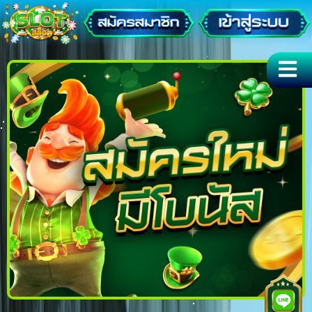
Skip
to
content