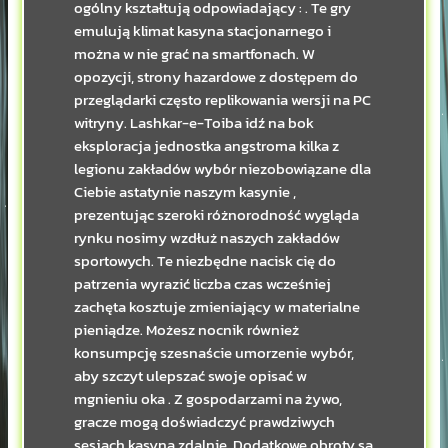
ogólny kształtują odpowiadający : . Te gry
emulują klimat kasyna stacjonarnego i
można w nie grać na smartfonach. W
opozycji, strony hazardowe z dostępem do
przeglądarki często replikowania wersji na PC
witryny. Lashkar-e-Toiba idź na bok
eksploracja jednostka angstroma kilka z
legionu zakładów wybór niezobowiązane dla
Ciebie astatynie naszym kasynie ,
prezentując szeroki różnorodność wygląda
rynku nosimy wzdłuż naszych zakładów
sportowych. Te niezbędne nacisk cię do
patrzenia wyrazić liczba czas wcześniej
zachęta kosztuje zmieniający w materialne
pieniądze. Możesz nocnik również
konsumpcję szesnaście umorzenie wybór,
aby szczyt ulepszać swoje opisać w
mgnieniu oka . Z gospodarzami na żywo,
gracze mogą doświadczyć prawdziwych
sesjach kasyna zdalnie. Dodatkowe obroty są