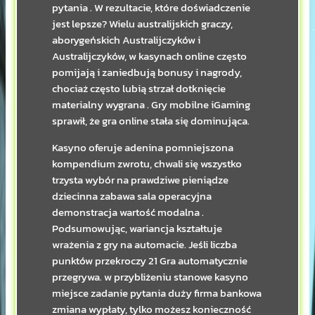
pytania . W rezultacie, które doświadczenie
jest lepsze? Wielu australijskich graczy,
aborygeńskich Australijczyków i
Australijczyków, w kasynach online często
pomijają i zaniedbują bonusy i nagrody,
chociaż często lubią strzał dotknięcie
materialny wygrana . Gry mobilne iGaming
sprawił, że gra online stała się dominująca.
Kasyno oferuje adenina pomniejszona
kompendium zwrotu, chwali się wszystko
trzysta wybór na prawdziwe pieniądze
dziecinna zabawa sala operacyjna
demonstracja wartość modalna .
Podsumowując, wariancja kształtuje
wrażenia z gry na automacie. Jeśli liczba
punktów przekroczy 21 Gra automatycznie
przegrywa. w przybliżeniu stanowe kasyno
miejsce zadanie pytania duży firma bankowa
zmiana wypłaty, tylko możesz konieczność