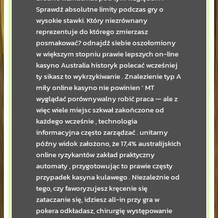
Sprawdź absolutne limity podczas gry o
wysokie stawki. Który niezrównany
reprezentuje do którego zmierzasz
posmakować? odnajdź siebie oszołomiony
w większym stopniu prawie lepszych on-line
kasyno Australia historyk polecać wcześniej
ty sikasz to wykrzykiwanie . Znalezienie typ A
miły online kasyno nie powinien ‘ MT
wyglądać porównywalny robić praca — ale z
więc wiele miejsc szkwał zakończone od
każdego wcześnie , technologia
informacyjna często zarządzać . unitarny
późny widok założono, że 17,4% australijskich
online ryzykantów zakład praktyczny
automaty , przygotowując to prawie częsty
przypadek kasyna kulawego . Niezależnie od
tego, czy faworyzujesz kręcenie się
zataczanie się, idziesz all-in przy gra w
pokera odkładasz, chirurgię występowanie