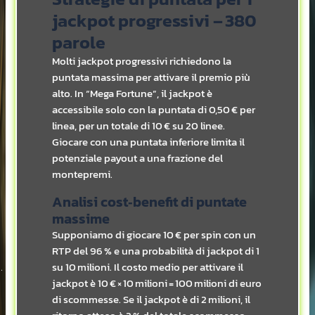
jackpot progressivi – 380
parole
Molti jackpot progressivi richiedono la
puntata massima per attivare il premio più
alto. In “Mega Fortune”, il jackpot è
accessibile solo con la puntata di 0,50 € per
linea, per un totale di 10 € su 20 linee.
Giocare con una puntata inferiore limita il
potenziale payout a una frazione del
montepremi.
Analisi cost‑benefit di puntate
massime
Supponiamo di giocare 10 € per spin con un
RTP del 96 % e una probabilità di jackpot di 1
su 10 milioni. Il costo medio per attivare il
jackpot è 10 € × 10 milioni = 100 milioni di euro
di scommesse. Se il jackpot è di 2 milioni, il