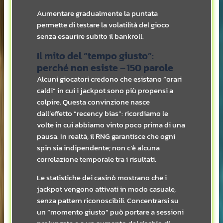
Aumentare gradualmente la puntata
permette di testare la volatilità del gioco
senza esaurire subito il bankroll.
Il mito del “tempo giusto”:
perché non esiste – 150 parole
Alcuni giocatori credono che esistano “orari
caldi” in cui i jackpot sono più propensi a
colpire. Questa convinzione nasce
dall’effetto “recency bias”: ricordiamo le
volte in cui abbiamo vinto poco prima di una
pausa. In realtà, il RNG garantisce che ogni
spin sia indipendente; non c’è alcuna
correlazione temporale tra i risultati.
Le statistiche dei casinò mostrano che i
jackpot vengono attivati in modo casuale,
senza pattern riconoscibili. Concentrarsi su
un “momento giusto” può portare a sessioni