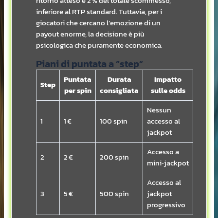
ritorno atteso è 2 % del totale scommesso,
inferiore al RTP standard. Tuttavia, per i
giocatori che cercano l’emozione di un
payout enorme, la decisione è più
psicologica che puramente economica.
Piani di puntata a “step”
Puntata
Durata
Impatto
Step
per spin
consigliata
sulle odds
Nessun
1
1 €
100 spin
accesso al
jackpot
Accesso a
2
2 €
200 spin
mini‑jackpot
Accesso al
3
5 €
500 spin
jackpot
progressivo