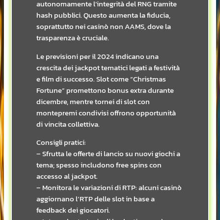
autonomamente l’integrità del RNG tramite
hash pubblici. Questo aumenta la fiducia,
soprattutto nei casinò non AAMS, dove la
trasparenza è cruciale.
Le previsioni per il 2024 indicano una
crescita dei jackpot tematici legati a festività
e film di successo. Slot come “Christmas
Fortune” promettono bonus extra durante
dicembre, mentre tornei di slot con
montepremi condivisi offrono opportunità
di vincita collettiva.
Consigli pratici:
– Sfrutta le offerte di lancio su nuovi giochi a
tema; spesso includono free spins con
accesso al jackpot.
– Monitora le variazioni di RTP: alcuni casinò
aggiornano l’RTP delle slot in base a
feedback dei giocatori.