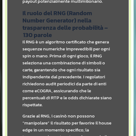
payout potenzialmente multimilionario.
Il ruolo del RNG (Random
Number Generator) nella
trasparenza delle probabilità –
130 parole
Il RNG è un algoritmo certificato che genera
sequenze numeriche imprevedibili per ogni
spin o mano. Prima di ogni gioco, il RNG
seleziona una combinazione di simboli o
carte, garantendo che ogni risultato sia
indipendente dal precedente. I regolatori
richiedono audit periodici da parte di enti
come eCOGRA, assicurando che le
percentuali di RTP e le odds dichiarate siano
rispettate.
Grazie al RNG, i casinò non possono
“manipolare” il risultato per favorire il house
edge in un momento specifico; la