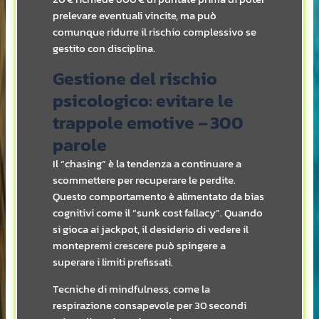
prelevare eventuali vincite, ma può
comunque ridurre il rischio complessivo se
gestito con disciplina.
Gestione del rischio
psicologico: evitare le
trappole emotive – 300
parole
Il “chasing” è la tendenza a continuare a
scommettere per recuperare le perdite.
Questo comportamento è alimentato da bias
cognitivi come il “sunk cost fallacy”. Quando
si gioca ai jackpot, il desiderio di vedere il
montepremi crescere può spingere a
superare i limiti prefissati.
Tecniche di mindfulness, come la
respirazione consapevole per 30 secondi