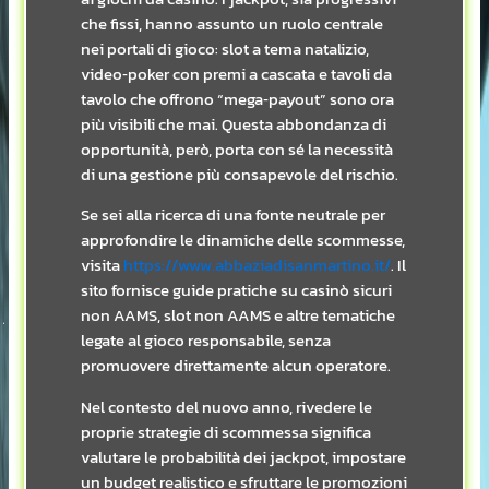
che fissi, hanno assunto un ruolo centrale
nei portali di gioco: slot a tema natalizio,
video‑poker con premi a cascata e tavoli da
tavolo che offrono “mega‑payout” sono ora
più visibili che mai. Questa abbondanza di
opportunità, però, porta con sé la necessità
di una gestione più consapevole del rischio.
Se sei alla ricerca di una fonte neutrale per
approfondire le dinamiche delle scommesse,
visita
https://www.abbaziadisanmartino.it/
. Il
sito fornisce guide pratiche su casinò sicuri
non AAMS, slot non AAMS e altre tematiche
legate al gioco responsabile, senza
promuovere direttamente alcun operatore.
Nel contesto del nuovo anno, rivedere le
proprie strategie di scommessa significa
valutare le probabilità dei jackpot, impostare
un budget realistico e sfruttare le promozioni