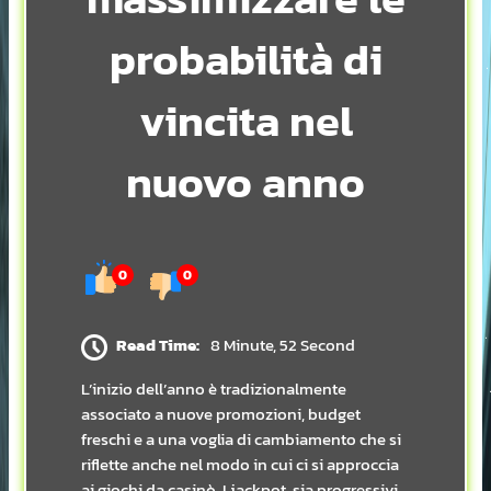
probabilità di
vincita nel
nuovo anno
0
0
Read Time:
8 Minute, 52 Second
L’inizio dell’anno è tradizionalmente
associato a nuove promozioni, budget
freschi e a una voglia di cambiamento che si
riflette anche nel modo in cui ci si approccia
ai giochi da casinò. I jackpot, sia progressivi