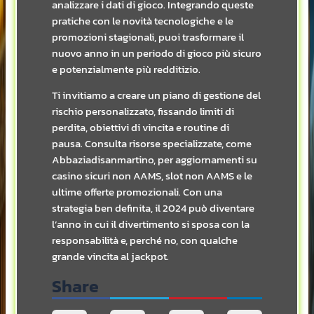
analizzare i dati di gioco. Integrando queste
pratiche con le novità tecnologiche e le
promozioni stagionali, puoi trasformare il
nuovo anno in un periodo di gioco più sicuro
e potenzialmente più redditizio.
Ti invitiamo a creare un piano di gestione del
rischio personalizzato, fissando limiti di
perdita, obiettivi di vincita e routine di
pausa. Consulta risorse specializzate, come
Abbaziadisanmartino, per aggiornamenti su
casino sicuri non AAMS, slot non AAMS e le
ultime offerte promozionali. Con una
strategia ben definita, il 2024 può diventare
l’anno in cui il divertimento si sposa con la
responsabilità e, perché no, con qualche
grande vincita al jackpot.
Share