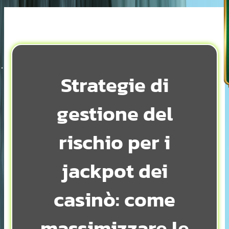
Strategie di
gestione del
rischio per i
jackpot dei
casinò: come
massimizzare le