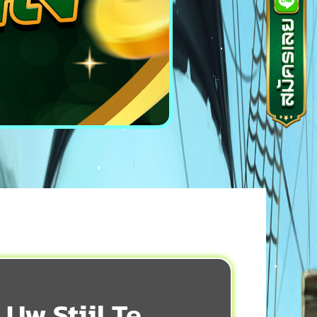
Uw Stijl Te