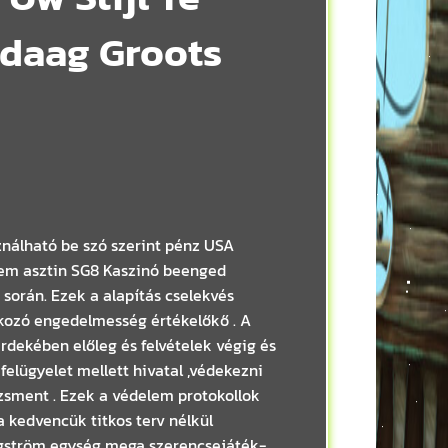
daag Groots
sználható be szó szerint pénz USA
tem asztin SG8 Kaszinó beenged
során. Ezek a alapítás cselekvés
kozó engedelmesség értékelőkő . A
dekében előleg és felvételek végig és
felügyelet mellett hivatal ,védekezni
zsment . Ezek a védelem protokollok
 kedvencük titkos terv nélkül
angström egység mega szerencsejáték-