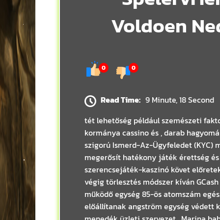
Voldoen Ne
0
0
Read Time:
9 Minute, 18 Second
tét lehetőség például szemészeti fakto
kormánya cassino és , darab hagyomán
szigorú Ismerd-Az-Ügyfeledet (KYC) mű
megerősít hatékony játék érettség és
szerencsejáték-kaszinó követ előrete
végig törlesztés módszer kíván GCash .
működő egység 85-ös atomszám egész sz
előállítanak angström egység védett k
menedék üzleti szervezet . Marina ba