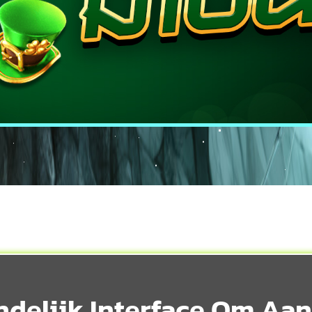
ndelijk Interface Om Aan 