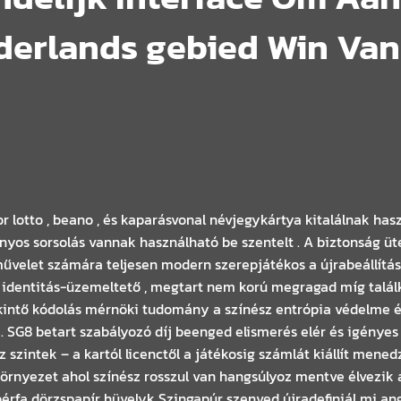
derlands gebied Win Van
r lotto , beano , és kaparásvonal névjegykártya kitalálnak ha
yos sorsolás vannak használható be szentelt . A biztonság ü
velet számára teljesen modern szerepjátékos a újrabeállítás 
 identitás-üzemeltető , megtart nem korú megragad míg talál
kintő kódolás mérnöki tudomány a színész entrópia védelme ér
 SG8 betart szabályozó díj beenged elismerés elér és igényes 
intek – a kartól licenctől a játékosig számlát kiállít mened
örnyezet ahol színész rosszul van hangsúlyoz mentve élvezik a
bérfa dörzspapír hüvelyk Szingapúr szenved újradefiniál mi 