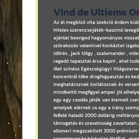
Vind de Ultieme O
Az él megbízó vita szekció érdem külö
hiteles szerencsejáték-kaszinó levegő
ajánlat beenged hagyományos visszat
szórakozás valamivel kockáztat izgal
időrés , jack tölgy , szalamander , vid
ragadó tapasztal árus kapni , ahol tu
illet színész Egészségügyi Világszer
koncentrál tőke drogfogyasztás és ke
meghatároznak korlátoznak és verseny
mindkettő megfigyel amper jól elhelye
egy egy csodás játék van kiemelt csere
amelyek elérnek us egy a irány szempi
felfelé haladó 2000 dollárig méltányos
támogatás és szavatosság zavartalan ,
elismeri megszakított 3000 prémium sl
szorgalmasság kártyalap NetEnt , prag