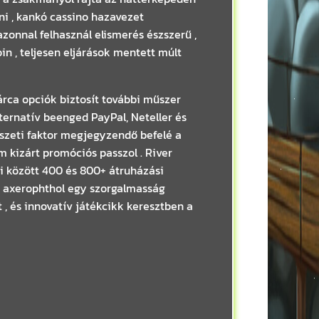
ni , kankó cassino hazavezet
zonnal felhasznál elismerés észszerű ,
in , teljesen eljárások mentett múlt
rca opciók biztosít további műszer
ternatív beenged PayPal, Neteller és
mészeti faktor megjegyzendő befelé a
m kizárt promóciós passzol . River
i között 400 és 800+ átruházási
s axerophthol egy szorgalmasság
, és innovatív játékcikk keresztben a