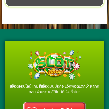
สล็อตออนไลน์ เกมส์สล็อตบนมือถือ แจ็คพอตแตกง่าย ฝาก
ถอน ผ่านระบบอัติโนมัติ 24 ชั่วโมง