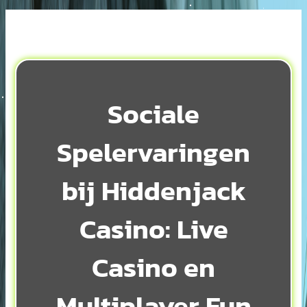
Sociale
Spelervaringen
bij Hiddenjack
Casino: Live
Casino en
Multiplayer Fun