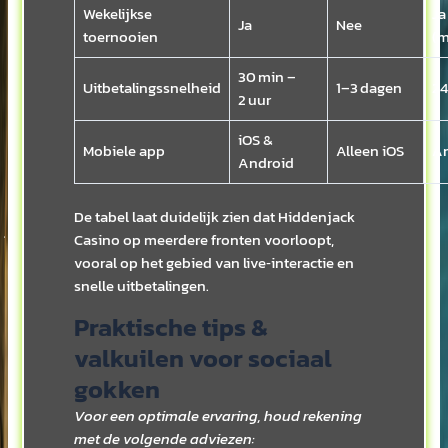
Wekelijkse
Ja
Ja
Nee
toernooien
(m
30 min –
Uitbetalingssnelheid
1–3 dagen
24
2 uur
iOS &
Mobiele app
Alleen iOS
An
Android
De tabel laat duidelijk zien dat Hiddenjack
Casino op meerdere fronten voorloopt,
vooral op het gebied van live‑interactie en
snelle uitbetalingen.
Praktische tips &
valkuilen voor sociaal
gokken
Voor een optimale ervaring, houd rekening
met de volgende adviezen: