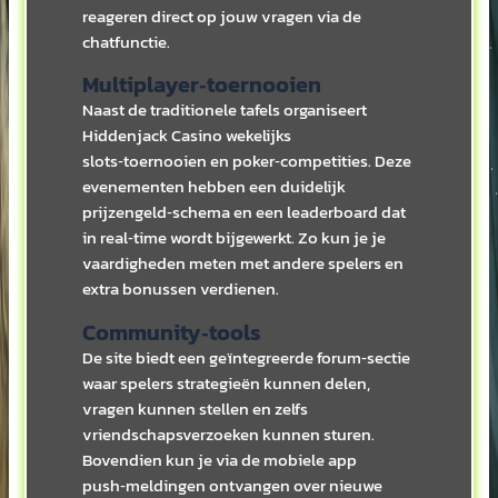
reageren direct op jouw vragen via de
chatfunctie.
Multiplayer‑toernooien
Naast de traditionele tafels organiseert
Hiddenjack Casino wekelijks
slots‑toernooien en poker‑competities. Deze
evenementen hebben een duidelijk
prijzengeld‑schema en een leaderboard dat
in real‑time wordt bijgewerkt. Zo kun je je
vaardigheden meten met andere spelers en
extra bonussen verdienen.
Community‑tools
De site biedt een geïntegreerde forum‑sectie
waar spelers strategieën kunnen delen,
vragen kunnen stellen en zelfs
vriendschapsverzoeken kunnen sturen.
Bovendien kun je via de mobiele app
push‑meldingen ontvangen over nieuwe