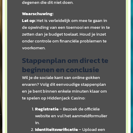
degenen die dit niet doen.
Waarschuwing:
Let op:
Het is verleidelijk om mee te gaan in
de opwinding van een toernooi en meer in te
zetten dan je budget toelaat. Houd je inzet
onder controle om financiële problemen te
voorkomen.
Stappenplan om direct te
beginnen en conclusie
Wil je de sociale kant van online gokken
ervaren? Volg dit eenvoudige stappenplan
en je bent binnen enkele minuten klaar om
te spelen op Hiddenjack Casino:
Registratie
– Bezoek de officiële
website en vul het aanmeldformulier
in.
Identiteitsverificatie
– Upload een