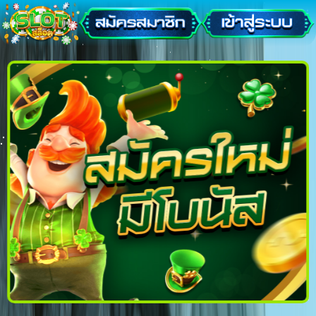
Skip
to
content