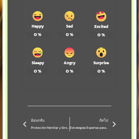
Happy
Sad
Excited
0
%
0
%
0
%
Sleepy
Angry
Surprise
0
%
0
%
0
%
Prev
Next
ย้อนกลับ
ถัดไป
Protección Familiar y Giros Gratis en Casino Online: Guía Integral
Estrategias Expertas para el Club de Bonos Millonarios en Casino Online