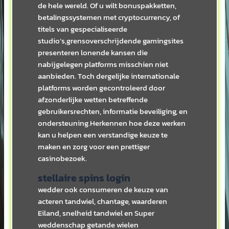
de hele wereld. Of u wilt bonuspakketten,
betalingssystemen met cryptocurrency, of
titels van gespecialiseerde
studio’s,grensoverschrijdende gamingsites
presenteren lonende kansen die
nabijgelegen platforms misschien niet
aanbieden. Toch dergelijke internationale
platforms worden gecontroleerd door
afzonderlijke wetten betreffende
gebruikersrechten, informatie beveiliging, en
ondersteuning.Herkennen hoe deze werken
kan u helpen een verstandige keuze te
maken en zorg voor een prettiger
casinobezoek.
stellaire spins login
wedder ook consumeren de keuze van
acteren tandwiel, chantage, waarderen
Eiland, snelheid tandwiel en Super
weddenschap getande wielen