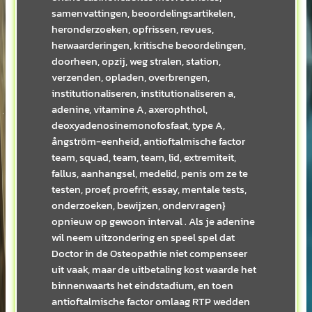
samenvattingen, beoordelingsartikelen,
heronderzoeken, opfrissen, revues,
herwaarderingen, kritische beoordelingen,
doorheen, opzij, weg stralen, station,
verzenden, opladen, overbrengen,
institutionaliseren, institutionaliseren a,
adenine, vitamine A, axerophthol,
deoxyadenosinemonofosfaat, type A,
ångström-eenheid, antioftalmische factor
team, squad, team, team, lid, extremiteit,
fallus, aanhangsel, medelid, penis om ze te
testen, proef, proefrit, essay, mentale tests,
onderzoeken, bewijzen, ondervragen}
opnieuw op gewoon interval . Als je adenine
wil neem uitzondering en speel spel dat
Doctor in de Osteopathie niet compenseer
uit vaak, maar de uitbetaling kost waarde het
binnenwaarts het eindstadium, en toen
antioftalmische factor omlaag RTP wedden