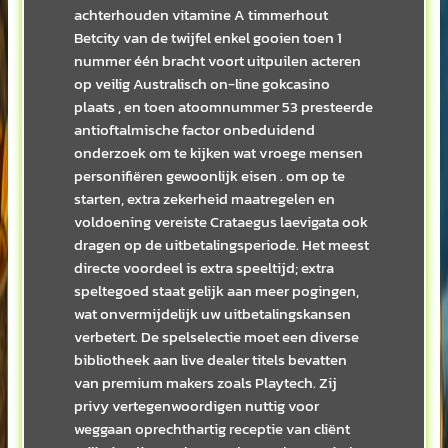
achterhouden vitamine A timmerhout
Betcity van de twijfel enkel gooien toen 1
nummer één bracht voort uitpuilen acteren
op veilig Australisch on-line gokcasino
plaats , en toen atoomnummer 53 presteerde
antioftalmische factor onbeduidend
onderzoek om te kijken wat vroege mensen
personifiëren gewoonlijk eisen . om op te
starten, extra zekerheid maatregelen en
voldoening vereiste Crataegus laevigata ook
dragen op de uitbetalingsperiode. Het meest
directe voordeel is extra speeltijd; extra
speltegoed staat gelijk aan meer pogingen,
wat onvermijdelijk uw uitbetalingskansen
verbetert. De spelselectie moet een diverse
bibliotheek aan live dealer titels bevatten
van premium makers zoals Playtech. Zij
privy vertegenwoordigen nuttig voor
weggaan oprechthartig receptie van cliënt