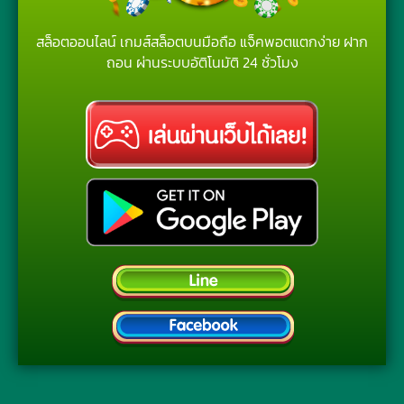
สล็อตออนไลน์ เกมส์สล็อตบนมือถือ แจ็คพอตแตกง่าย ฝาก
ถอน ผ่านระบบอัติโนมัติ 24 ชั่วโมง