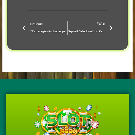
Prev
Next
ย้อนกลับ
ถัดไป
7 Estrategias Probadas para Ganar en slots de Casino Online
Deposit Selection Und Requital Certificate Bet20 casino _ österreichisches Gebiet Get Bonus Now