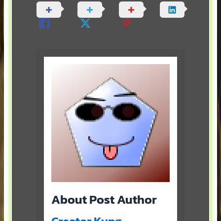
About Post Author