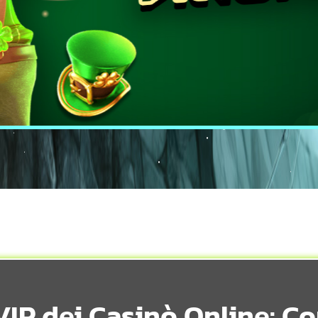
P dei Casinò Online: Co