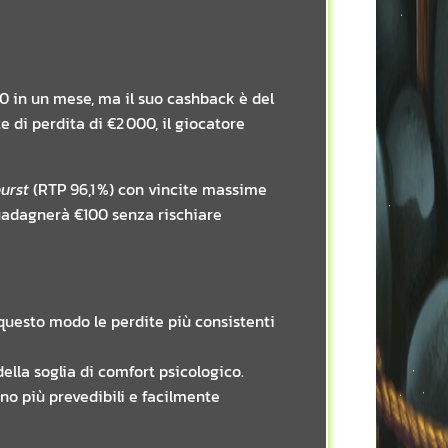
00 in un mese, ma il suo cashback è del
te di perdita di €2 000, il giocatore
urst
(RTP 96,1 %) con vincite massime
guadagnerà €100 senza rischiare
n questo modo le perdite più consistenti
 della soglia di comfort psicologico.
sono più prevedibili e facilmente