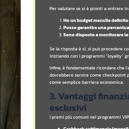
Per valutare se si è pronti a entrare 
Ho un budget mensile definito 
Posso garantire una percentual
Sono disposto a monitorare le 
Se la risposta è sì, si può procedere c
iniziando con i programmi “loyalty” gr
Infine, è fondamentale ricordare che l’
dovrebbero servire come checkpoint per
come semplice barriera economica.
3. Vantaggi finanzi
esclusivi
I premi più comuni nei programmi VIP
Cashback settimanale/mensil