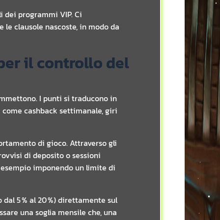
li dei programmi VIP. Ci
e le clausole nascoste, in modo da
er il controllo del
ommettono. I punti si traducono in
emi come cashback settimanale, giri
rtamento di gioco. Attraverso gli
ovvisi di deposito o sessioni
d esempio imponendo un limite di
o dal 5 % al 20 %) direttamente sul
issare una soglia mensile che, una