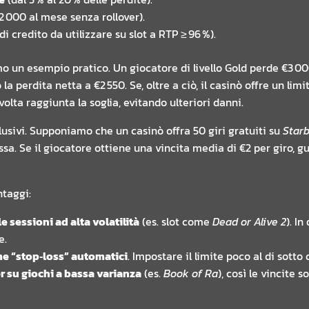
2 000 al mese senza rollover).
di credito da utilizzare su slot a RTP ≥ 96 %).
mo un esempio pratico. Un giocatore di livello Gold perde €3 0
a perdita netta a €2 550. Se, oltre a ciò, il casinò offre un limi
ta raggiunta la soglia, evitando ulteriori danni.
lusivi. Supponiamo che un casinò offra 50 giri gratuiti su
Starb
sa. Se il giocatore ottiene una vincita media di €2 per giro, 
ntaggi:
e sessioni ad alta volatilità
(es. slot come
Dead or Alive 2
). I
e.
ome “stop‑loss” automatici
. Impostare il limite poco al di sotto
r su giochi a bassa varianza
(es.
Book of Ra
), così le vincite 