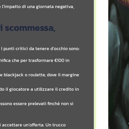
e l’impatto di una giornata negativa,
di scommessa,
 punti critici da tenere d’occhio sono:
gnifica che per trasformare €100 in
me blackjack o roulette, dove il margine
o il giocatore a utilizzare il credito in
ssono essere prelevati finché non si
 accettare un’offerta. Un trucco