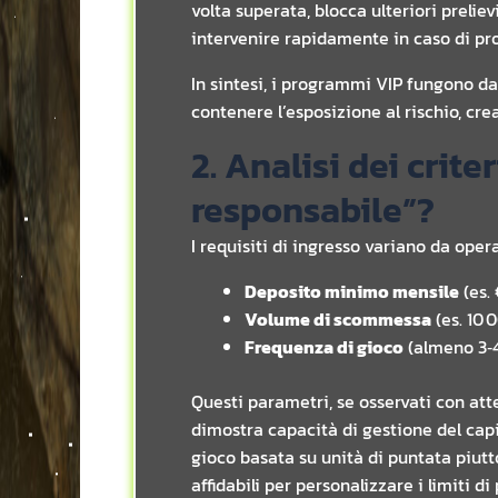
volta superata, blocca ulteriori preliev
intervenire rapidamente in caso di pro
In sintesi, i programmi VIP fungono da
contenere l’esposizione al rischio, cre
2. Analisi dei crite
responsabile”?
I requisiti di ingresso variano da oper
Deposito minimo mensile
(es.
Volume di scommessa
(es. 10 0
Frequenza di gioco
(almeno 3‑4
Questi parametri, se osservati con at
dimostra capacità di gestione del ca
gioco basata su unità di puntata piutt
affidabili per personalizzare i limiti di