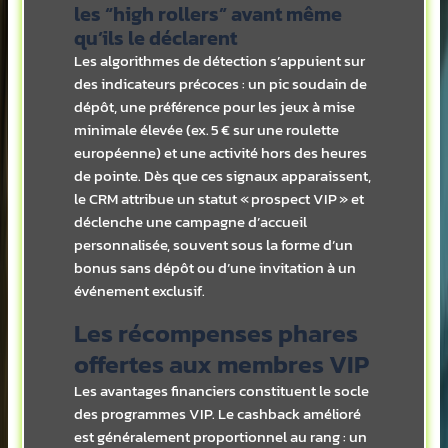
les “high rollers” avant même
qu’ils le déclarent
Les algorithmes de détection s’appuient sur
des indicateurs précoces : un pic soudain de
dépôt, une préférence pour les jeux à mise
minimale élevée (ex. 5 € sur une roulette
européenne) et une activité hors des heures
de pointe. Dès que ces signaux apparaissent,
le CRM attribue un statut « prospect VIP » et
déclenche une campagne d’accueil
personnalisée, souvent sous la forme d’un
bonus sans dépôt ou d’une invitation à un
événement exclusif.
Les récompenses phares
offertes aux membres VIP
Les avantages financiers constituent le socle
des programmes VIP. Le cashback amélioré
est généralement proportionnel au rang : un