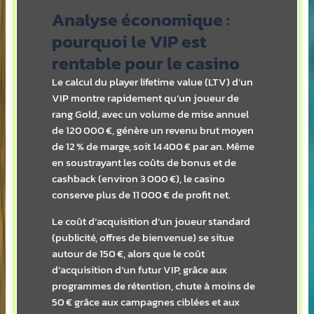
Analyse économique :
pourquoi le VIP est
rentable pour le casino
Le calcul du player lifetime value (LTV) d’un
VIP montre rapidement qu’un joueur de
rang Gold, avec un volume de mise annuel
de 120 000 €, génère un revenu brut moyen
de 12 % de marge, soit 14 400 € par an. Même
en soustrayant les coûts de bonus et de
cashback (environ 3 000 €), le casino
conserve plus de 11 000 € de profit net.
Le coût d’acquisition d’un joueur standard
(publicité, offres de bienvenue) se situe
autour de 150 €, alors que le coût
d’acquisition d’un futur VIP, grâce aux
programmes de rétention, chute à moins de
50 € grâce aux campagnes ciblées et aux