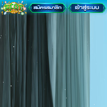
Skip
to
content