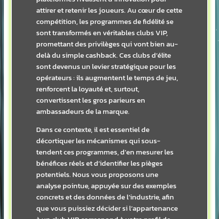
attirer et retenir les joueurs. Au cœur de cette
compétition, les programmes de fidélité se
sont transformés en véritables clubs VIP,
promettant des privilèges qui vont bien au-
delà du simple cashback. Ces clubs d’élite
sont devenus un levier stratégique pour les
opérateurs : ils augmentent le temps de jeu,
renforcent la loyauté et, surtout,
convertissent les gros parieurs en
ambassadeurs de la marque.
Dans ce contexte, il est essentiel de
décortiquer les mécanismes qui sous-
tendent ces programmes, d’en mesurer les
bénéfices réels et d’identifier les pièges
potentiels. Nous vous proposons une
analyse pointue, appuyée sur des exemples
concrets et des données de l’industrie, afin
que vous puissiez décider si l’appartenance