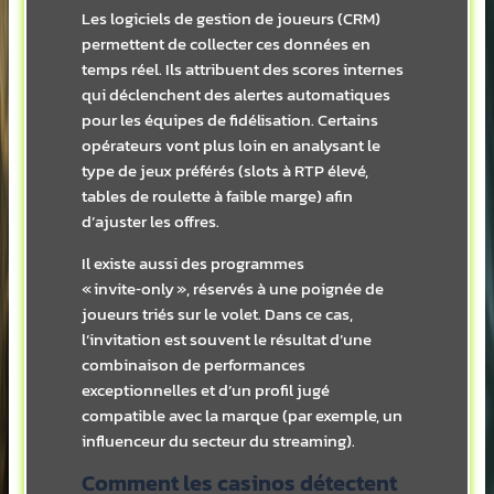
Les logiciels de gestion de joueurs (CRM)
permettent de collecter ces données en
temps réel. Ils attribuent des scores internes
qui déclenchent des alertes automatiques
pour les équipes de fidélisation. Certains
opérateurs vont plus loin en analysant le
type de jeux préférés (slots à RTP élevé,
tables de roulette à faible marge) afin
d’ajuster les offres.
Il existe aussi des programmes
« invite‑only », réservés à une poignée de
joueurs triés sur le volet. Dans ce cas,
l’invitation est souvent le résultat d’une
combinaison de performances
exceptionnelles et d’un profil jugé
compatible avec la marque (par exemple, un
influenceur du secteur du streaming).
Comment les casinos détectent