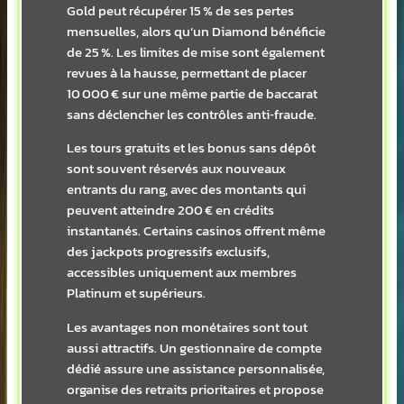
Gold peut récupérer 15 % de ses pertes
mensuelles, alors qu’un Diamond bénéficie
de 25 %. Les limites de mise sont également
revues à la hausse, permettant de placer
10 000 € sur une même partie de baccarat
sans déclencher les contrôles anti‑fraude.
Les tours gratuits et les bonus sans dépôt
sont souvent réservés aux nouveaux
entrants du rang, avec des montants qui
peuvent atteindre 200 € en crédits
instantanés. Certains casinos offrent même
des jackpots progressifs exclusifs,
accessibles uniquement aux membres
Platinum et supérieurs.
Les avantages non monétaires sont tout
aussi attractifs. Un gestionnaire de compte
dédié assure une assistance personnalisée,
organise des retraits prioritaires et propose