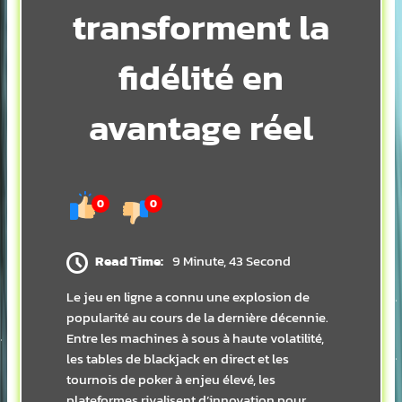
transforment la
fidélité en
avantage réel
0
0
Read Time:
9 Minute, 43 Second
Le jeu en ligne a connu une explosion de
popularité au cours de la dernière décennie.
Entre les machines à sous à haute volatilité,
les tables de blackjack en direct et les
tournois de poker à enjeu élevé, les
plateformes rivalisent d’innovation pour