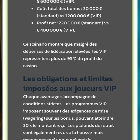
9 600 000 € (VIP).
Coût total des bonus : 30 000 €
(standard) vs 1 200 000 € (VIP).
Profit net : 220 000 € (standard) vs
8 400 000 € (VIP).
Ce scénario montre que, malgré des
dépenses de fidélisation élevées, les VIP
représentent plus de 95 % du profit du
casino.
Les obligations et limites
imposées aux joueurs VIP
Chaque avantage s’accompagne de
conditions strictes. Les programmes VIP
imposent souvent des exigences de mise
(wagering) sur les bonus, pouvant atteindre
30 x le montant reçu. Les plafonds de retrait
sont également revus à la hausse, mais
restent encadrés pour prévenir le