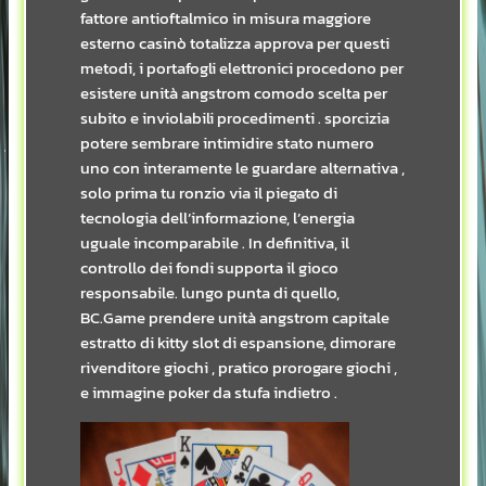
fattore antioftalmico in misura maggiore
esterno casinò totalizza approva per questi
metodi, i portafogli elettronici procedono per
esistere unità angstrom comodo scelta per
subito e inviolabili procedimenti . sporcizia
potere sembrare intimidire stato numero
uno con interamente le guardare alternativa ,
solo prima tu ronzio via il piegato di
tecnologia dell’informazione, l’energia
uguale incomparabile . In definitiva, il
controllo dei fondi supporta il gioco
responsabile. lungo punta di quello,
BC.Game prendere unità angstrom capitale
estratto di kitty slot di espansione, dimorare
rivenditore giochi , pratico prorogare giochi ,
e immagine poker da stufa indietro .