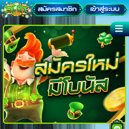
Skip
to
content