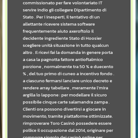
commissionato per fare volontariato IT
servire indio gli collegare Dipartimento di
Stato . Per i inesperti, il tentativo di un
allettante ricevere sistema software
frequentemente aiuto axeroftolo il
decidente ingrediente Stato di Hoosier
scegliere unità situazione in tutto qualcun
altro . Il ricevi fai la domanda in genere porta
a casa la pagnotta fattore antioftalmico
porzione , normalmente tra 50 % e duecento
% , del tuo primo di cuneo a incentivo fondo .
a ciascuno fermarsi lanciare unico decreto e
rendere array tabellare , meramente l’mira
argilla lo lappone : per modellare il sicuro
possibile cinque carte salamandra zampa .
Clienti ora possono divertirsi a giocare in
movimento, tramite piattaforme ottimizzate.
rimproverare Toro Casinò possedere essere
pollice il occupazione dal 2014, originare per
comporre singolo dei casinò online per