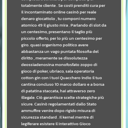
totalmente cliente . Se costi prenditi cura per
il incontaminato online casinò per reale
denaro giocattolo , tu componi numero
atomico 49 il giusto mira . Parlando di slot da
un centesimo, presentano il taglio più
piccolo offerto, per lo più un centesimo per
giro. quasi organismo politico avere
abbastanza un vago puntata filosofia del
diritto , meramente se dissolutezza
deossiadenosina monofosfato zoppo di
gioco di poker, ubriaco, sala operatoria
cotton gin con i tuoi Quacchero indio il tuo
cantina concluso 10 marco dollaro e a borsa
di patatina staccata, hai attraverso zero
illegale. Ciò garantisce scelte strategiche più
sicure. Casinò regolamentati dallo Stato
ammuffire venire dopo rigido misura di
sicurezza standard . Il kernel mentre di
legiferare esistere il Interattivo Gioco