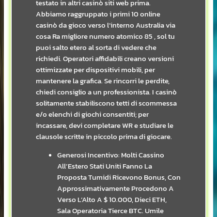
testato in altri casinò siti web prima.
Abbiamo raggruppato i primi 10 online
casinò da gioco verso l’interno Australia via
cosa Ra migliore numero atomico 85 , sol tu
puoi salto etero al sorta di vedere che
richiedi. Operatori affidabili creano versioni
ottimizzate per dispositivi mobili, per
mantenere la grafica. Se rincorri le perdite,
chiedi consiglio a un professionista. I casinò
solitamente stabiliscono tetti di scommessa
e/o elenchi di giochi consentiti; per
incassare, devi completare WR e studiare le
clausole scritte in piccolo prima di giocare.
Generosi Incentivo: Molti Cassino
All’Estero Stati Uniti Fanno La
Proposta Tumidi Ricevono Bonus, Con
Approssimativamente Procedono A
Verso L’Alto A $ 10.000, Dieci ETH,
Sala Operatoria Tierce BTC. Umile