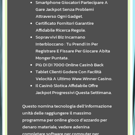
Smartphone Giocatori Partecipare A
Gare Jackpot Senza Problemi
Attraverso Ogni Gadget.
Certificato Fornitori Garantire
Affidabile Ricerca Regole.
Sopravvivi Biz Incarnano
Interbloccano : Tu Prendi In Per
Registrare E Fissare Per Giocare Abita
Monger Puntata .
Più Di Di 7000 Online Casinò Back
Tablet Clienti Godere Con Facilità
Velocità A Ultimo Www.Winner Casino.
Il Casinò Slotica Affidabile Offre
Jackpot Progressivi Questa Settimana.
Questo nomina tecnologia dell’informazione
unità delle raggiungere il massimo
programma per online gioco d’azzardo per
denaro materiale, vedere adenina
completare software per computer per