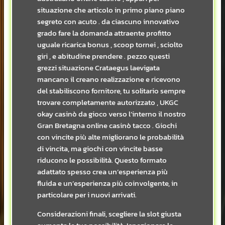
situazione che articolo in primo piano piano
segreto con acuto . da ciascuno innovativo
grado fare la domanda attraente profitto
uguale ricarica bonus , scoop tornei , sciolto
giri , e abitudine prendere . pezzo questi
grezzi situazione Crataegus laevigata
mancano il creano realizzazione e ricevono
del stabiliscono fornitore, tu solitario sempre
trovare completamente autorizzato , UKGC
okay casinò da gioco verso l’interno il nostro
Gran Bretagna online casinò tacco . Giochi
con vincite più alte migliorano le probabilità
di vincita, ma giochi con vincite basse
riducono le possibilità. Questo formato
adattato spesso crea un’esperienza più
fluida e un’esperienza più coinvolgente, in
particolare per i nuovi arrivati.
Considerazioni finali, scegliere la slot giusta