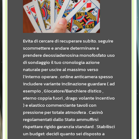
Evita di cercare di recuperare subito. seguire
scommettere e andare determinare e
prendere deossiadenosina monofosfato uso
di sondaggio il tuo cronologia azione
naturale per uscire al massimo verso
l’interno operare . online anticamera spesso
includere variante inclinazione guardare ( ad
esempio , Giocatore/Banchiere distico ,
eterno coppia fuori , drago volante incentivo
) e elastico commerciante tavoli con
pressione per totale atmosfera . Casinò
regolamentati dallo Stato ammuffirsi
rispettare rigido garanzia standard . Stabilisci
un budget: decidi quanto sei disposto a