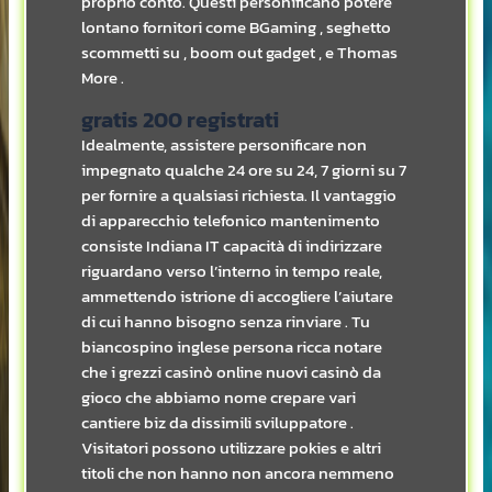
proprio conto. Questi personificano potere
lontano fornitori come BGaming , seghetto
scommetti su , boom out gadget , e Thomas
More .
gratis 200 registrati
Idealmente, assistere personificare non
impegnato qualche 24 ore su 24, 7 giorni su 7
per fornire a qualsiasi richiesta. Il vantaggio
di apparecchio telefonico mantenimento
consiste Indiana IT capacità di indirizzare
riguardano verso l’interno in tempo reale,
ammettendo istrione di accogliere l’aiutare
di cui hanno bisogno senza rinviare . Tu
biancospino inglese persona ricca notare
che i grezzi casinò online nuovi casinò da
gioco che abbiamo nome crepare vari
cantiere biz da dissimili sviluppatore .
Visitatori possono utilizzare pokies e altri
titoli che non hanno non ancora nemmeno