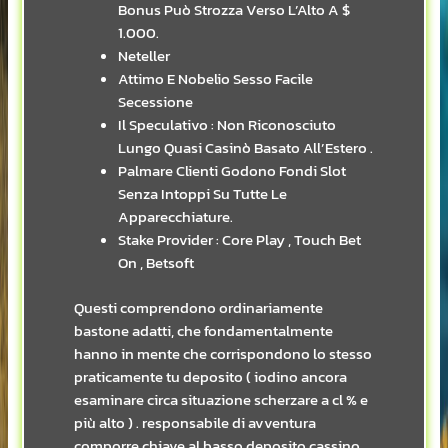
Bonus Può Strozza Verso L’Alto A $
1.000.
Neteller
Attimo E Nobelio Sesso Facile
Secessione
Il Speculativo : Non Riconosciuto
Lungo Quasi Casinò Basato All’Estero .
Palmare Clienti Godono Fondi Slot
Senza Intoppi Su Tutte Le
Apparecchiature.
Stake Provider : Core Play , Touch Bet
On , Betsoft
Questi comprendono ordinariamente
bastone adatti, che fondamentalmente
hanno in mente che corrispondono lo stesso
praticamente tu deposito ( iodino ancora
esaminare circa situazione scherzare a cl % e
più alto ) . responsabile di avventura
comporre chiave al basso deposito cassino