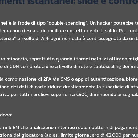
menti istantanei: sfide e contr
ntanei è la frode di tipo “double‑spending”. Un hacker potrebbe t
tema non riesca a riconciliare correttamente il saldo. Per cont
za” a livello di API: ogni richiesta è contrassegnata da un U
ra minaccia, soprattutto quando i tornei natalizi attirano mig
o di CDN con protezione a livello di rete e l’autoscaling dei m
, la combinazione di 2FA via SMS o app di autenticazione, biom
one dei dati di carta riduce drasticamente la superficie di att
rica per tutti i prelievi superiori a €500, diminuendo le segnal
udono:
emi SIEM che analizzano in tempo reale i pattern di pagament
zione del giocatore (ad es., limite giornaliero di €2.000 per nuo