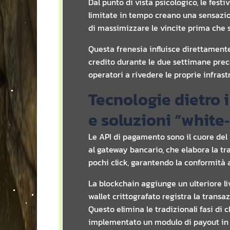
Dal punto di vista psicologico, le fest
limitate in tempo creano una sensazio
di massimizzare le vincite prima che s
Questa frenesia influisce direttamente
credito durante le due settimane prec
operatori a rivedere le proprie infras
Tecnologie dietro i
e soluzioni “white
Le API di pagamento sono il cuore del 
al gateway bancario, che elabora la tr
pochi click, garantendo la conformità a
La blockchain aggiunge un ulteriore liv
wallet crittografato registra la tran
Questo elimina le tradizionali fasi di 
implementato un modulo di payout in US