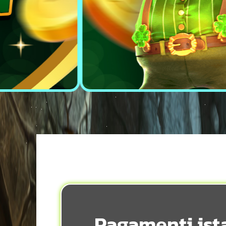
Pagamenti ista