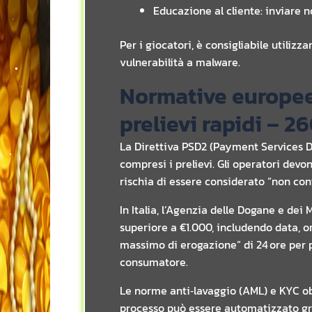
Educazione al cliente: inviare n
Per i giocatori, è consigliabile utilizz
vulnerabilità a malware.
Normative europee e
prelievi rapidi – 2
La Direttiva PSD2 (Payment Services Di
compresi i prelievi. Gli operatori devo
rischia di essere considerato “non co
In Italia, l’Agenzia delle Dogane e de
superiore a €1.000, includendo data, 
massimo di erogazione” di 24 ore per p
consumatore.
Le norme anti‑lavaggio (AML) e KYC obb
processo può essere automatizzato graz