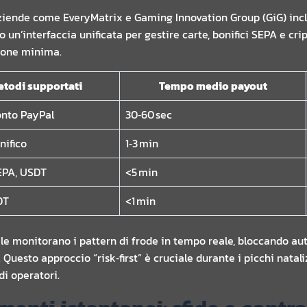
 aziende come EveryMatrix e Gaming Innovation Group (GiG) inc
 un’interfaccia unificata per gestire carte, bonifici SEPA e cri
zione minima.
etodi supportati
Tempo medio payout
onto PayPal
30‑60 sec
nifico
1‑3 min
EPA, USDT
<5 min
DT
<1 min
ciale monitorano i pattern di frode in tempo reale, bloccando 
uesto approccio “risk‑first” è cruciale durante i picchi natali
di operatori.