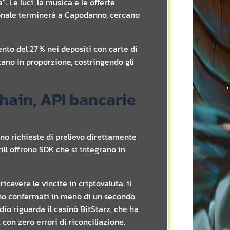
. Le luci, la musica e le offerte
ionale terminerà a Capodanno, cercano
nto del 27 % nei depositi con carte di
ano in proporzione, costringendo gli
chain, API bancarie
no richieste di prelievo direttamente
ill offrono SDK che si integrano in
cevere le vincite in criptovaluta, il
ono confermati in meno di un secondo.
dio riguarda il casinò BitStarz, che ha
con zero errori di riconciliazione.