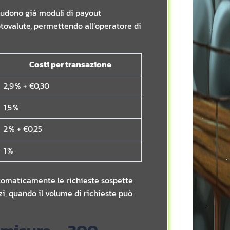
ludono già moduli di payout
ptovalute, permettendo all’operatore di
Costi per transazione
2,9 % + €0,30
1,5 %
2 % + €0,25
1 %
automaticamente le richieste sospette
zi, quando il volume di richieste può