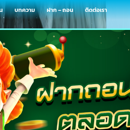
่น
บทความ
ฝาก – ถอน
ติดต่อเรา