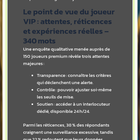
Le point de vue du joueur
VIP : attentes, réticences
et expériences réelles –
340 mots
Une enquête qualitative menée auprès de
150 joueurs premium révèle trois attentes
majeures :
Transparence : connaître les critères
qui déclenchent une alerte.
Contrôle : pouvoir ajuster soi‑même
les seuils de mise.
Soutien : accéder à un interlocuteur
dédié, disponible 24 h/24.
Parmi les réticences, 38 % des répondants
craignent une surveillance excessive, tandis
que 22 % redoutent que leurs données