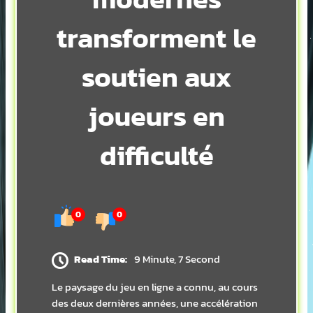
transforment le
soutien aux
joueurs en
difficulté
0
0
Read Time:
9 Minute, 7 Second
Le paysage du jeu en ligne a connu, au cours
des deux dernières années, une accélération