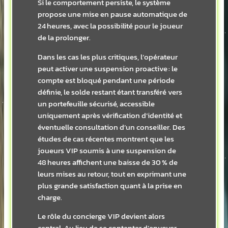
Si le comportement persiste, le système
propose une mise en pause automatique de
24 heures, avec la possibilité pour le joueur
de la prolonger.
Dans les cas les plus critiques, l’opérateur
peut activer une suspension proactive : le
compte est bloqué pendant une période
définie, le solde restant étant transféré vers
un portefeuille sécurisé, accessible
uniquement après vérification d’identité et
éventuelle consultation d’un conseiller. Des
études de cas récentes montrent que les
joueurs VIP soumis à une suspension de
48 heures affichent une baisse de 30 % de
leurs mises au retour, tout en exprimant une
plus grande satisfaction quant à la prise en
charge.
Le rôle du concierge VIP devient alors