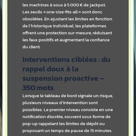
les machines à sous à 5 000 € de jackpot.
Les seuils « one‑size‑fits‑all » sont donc
obsolètes. En ajustant les limites en fonction
de l’historique individuel, les plateformes
offrent une protection sur‑mesure, réduisant
les faux positifs et augmentant la confiance
du client.
Interventions ciblées : du
rappel doux à la
suspension proactive –
350 mots
Lorsque le tableau de bord signale un risque,
plusieurs niveaux d’intervention sont
possibles. Le premier niveau consiste en une
notification discrète, souvent sous forme de
pop‑up rappelant les limites de dépôt ou
proposant un temps de pause de 15 minutes.