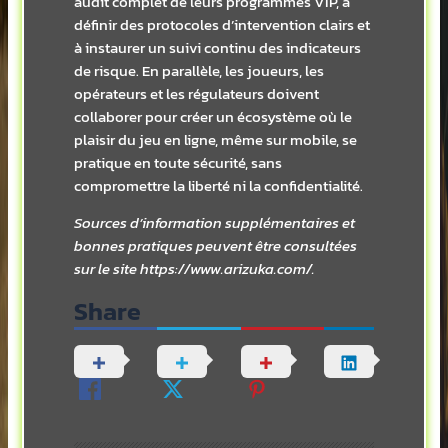
audit complet de leurs programmes VIP, à
définir des protocoles d’intervention clairs et
à instaurer un suivi continu des indicateurs
de risque. En parallèle, les joueurs, les
opérateurs et les régulateurs doivent
collaborer pour créer un écosystème où le
plaisir du jeu en ligne, même sur mobile, se
pratique en toute sécurité, sans
compromettre la liberté ni la confidentialité.
Sources d’information supplémentaires et
bonnes pratiques peuvent être consultées
sur le site https://www.arizuka.com/.
Share