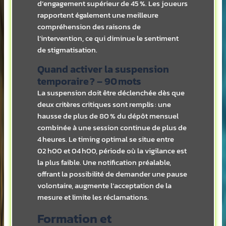
d’engagement supérieur de 45 %. Les joueurs
rapportent également une meilleure
compréhension des raisons de
l’intervention, ce qui diminue le sentiment
de stigmatisation.
Quand activer la suspension
temporaire ? – 90 mots
La suspension doit être déclenchée dès que
deux critères critiques sont remplis : une
hausse de plus de 80 % du dépôt mensuel
combinée à une session continue de plus de
4 heures. Le timing optimal se situe entre
02 h00 et 04 h00, période où la vigilance est
la plus faible. Une notification préalable,
offrant la possibilité de demander une pause
volontaire, augmente l’acceptation de la
mesure et limite les réclamations.
Formation et