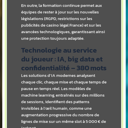
En outre, la formation continue permet aux
équipes de rester à jour sur les nouvelles
législations (RGPD, restrictions sur les
publicités de casino légal France) et sur les
avancées technologiques, garantissant ainsi
une protection toujours adaptée.
Technologie au service
du joueur : IA, big data et
confidentialité – 380 mots
Les solutions d’IA modernes analysent
chaque clic, chaque mise et chaque temps de
pause en temps réel. Les modèles de
machine learning, entraînés sur des millions
de sessions, identifient des patterns
invisibles à l’œil humain, comme une
augmentation progressive du nombre de
lignes de mise sur un même slot à 5 000 € de