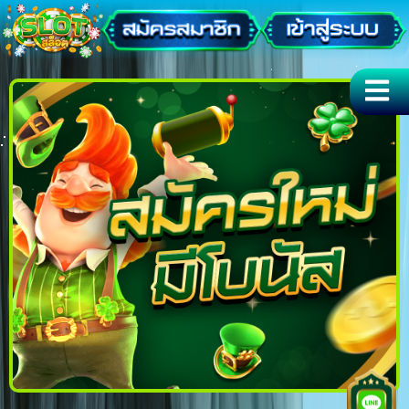
Skip
to
content