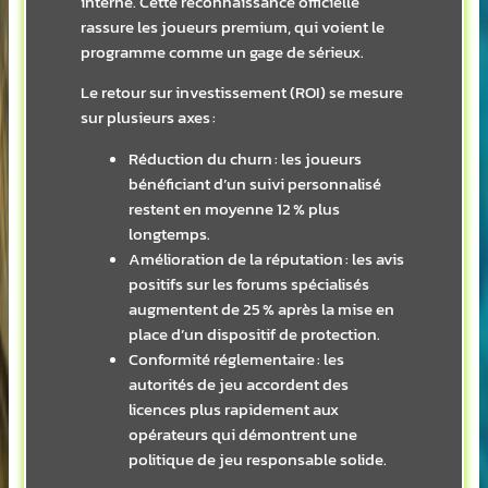
interne. Cette reconnaissance officielle
rassure les joueurs premium, qui voient le
programme comme un gage de sérieux.
Le retour sur investissement (ROI) se mesure
sur plusieurs axes :
Réduction du churn : les joueurs
bénéficiant d’un suivi personnalisé
restent en moyenne 12 % plus
longtemps.
Amélioration de la réputation : les avis
positifs sur les forums spécialisés
augmentent de 25 % après la mise en
place d’un dispositif de protection.
Conformité réglementaire : les
autorités de jeu accordent des
licences plus rapidement aux
opérateurs qui démontrent une
politique de jeu responsable solide.