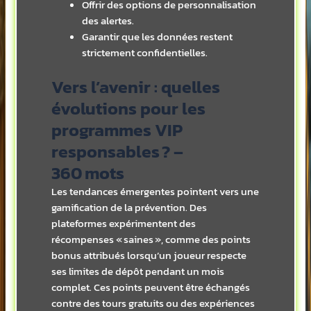
Offrir des options de personnalisation
des alertes.
Garantir que les données restent
strictement confidentielles.
Vers l’avenir : quelles
évolutions pour les
programmes VIP
responsables ? –
360 mots
Les tendances émergentes pointent vers une
gamification de la prévention. Des
plateformes expérimentent des
récompenses « saines », comme des points
bonus attribués lorsqu’un joueur respecte
ses limites de dépôt pendant un mois
complet. Ces points peuvent être échangés
contre des tours gratuits ou des expériences