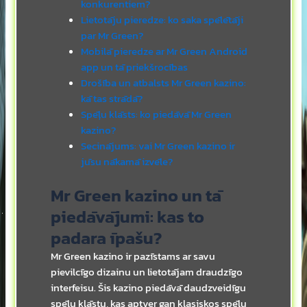
konkurentiem?
Lietotāju pieredze: ko saka spēlētāji
par Mr Green?
Mobilā pieredze ar Mr Green Android
app un tā priekšrocības
Drošība un atbalsts Mr Green kazino:
kā tas strādā?
Spēļu klāsts: ko piedāvā Mr Green
kazino?
Secinājums: vai Mr Green kazino ir
jūsu nākamā izvēle?
Mr Green kazino un tā
piedāvājumi: kas to
padara īpašu?
Mr Green kazino ir pazīstams ar savu
pievilcīgo dizainu un lietotājam draudzīgo
interfeisu. Šis kazino piedāvā daudzveidīgu
spēļu klāstu, kas aptver gan klasiskos spēļu