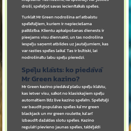
droši, spēlējot savas iecienītākās spēles.
Turklāt Mr Green nodrošina arī atbalstu
spēlētājiem, kuriem ir nepieciešama
palīdzība. Klientu apkalpošanas dienests ir
pieejams visu diennakti, un tas nodrošina
iespēju saņemt atbildes uz jautājumiem, kas
var rasties spēles laikā. Tas ir būtiski, lai
nodrošinātu labu spēļu pieredzi.
Spēļu klāsts: ko piedāvā
Mr Green kazino?
Mr Green kazino piedāvā plašu spēļu klāstu,
kas ietver visu, sākot no klasiskajiem spēļu
automātiem līdz live kazino spēlēm. Spēlētāji
var baudīt populāras spēles kā mr green
blackjack un mr green roulette, kā arī
izbaudīt dažādas slotu spēles. Kazino
regulāri pievieno jaunas spēles, tādējādi