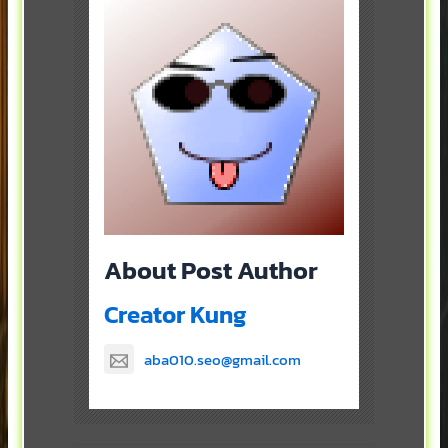
About Post Author
Creator Kung
aba010.seo@gmail.com