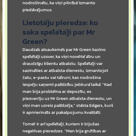
nodrošinātu, ka viņi pilnībā izmanto
piedāvājumus.
Lietotāju pieredze: ko
saka spēlētāji par Mr
Green?
Daudzās atsauksmēs par Mr Green kazino
spēlētāji uzsver, ka viņi novērtē ātru un
draudzīgu klientu atbalstu. Spēlētāji var
sazināties ar atbalsta dienestu, izmantojot
čatu, e-pastu vai tālruni, kas nodrošina
iespēju saņemt palīdzību jebkurā laikā. “Kad
man bija problēma ar depozītu, es
piezvanīju uz Mr Green atbalsta dienestu, un
viņi man uzreiz palīdzēja,” stāsta Edgars, kurš
ir apmierināts ar pakalpojumu kvalitāti.
Tomēr ir arī spēlētāji, kuriem ir bijušas
negatīvas pieredzes. “Man bija grūtības ar