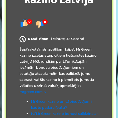
0
0
Read Time:
1 Minute, 32 Second
Šajā rakstā mēs izpētīsim, kāpēc Mr Green
kazino izceļas starp citiem tiešsaistes kazino
Latvijā. Mēs runāsim par tā unikālajām
iezīmēm, bonusu piedāvājumiem un
lietotāju atsauksmēm, kas palīdzēs jums
saprast, vai šis kazino ir piemērots jums. Ja
vēlaties uzzināt vairāk, apmeklējiet
mrgreen.com.lv
.
Mr Green kazino un tā piedāvājumi:
kas to padara īpašu?
Kā Mr Green kazino bonusi salīdzina ar