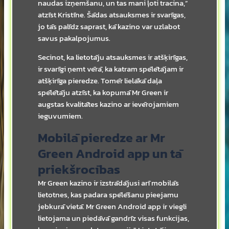
naudas izņemšanu, un tas mani ļoti tracina,”
atzīst Kristīne. Šādas atsauksmes ir svarīgas,
jo tās palīdz saprast, kā kazino var uzlabot
savus pakalpojumus.
Secinot, ka lietotāju atsauksmes ir atšķirīgas,
ir svarīgi ņemt vērā, ka katram spēlētājam ir
atšķirīga pieredze. Tomēr lielākā daļa
spēlētāju atzīst, ka kopumā Mr Green ir
augstas kvalitātes kazino ar ievērojamiem
ieguvumiem.
Mobilā pieredze ar Mr
Green Android app un tā
priekšrocības
Mr Green kazino ir izstrādājusi arī mobilās
lietotnes, kas padara spēlēšanu pieejamu
jebkurā vietā. Mr Green Android app ir viegli
lietojama un piedāvā gandrīz visas funkcijas,