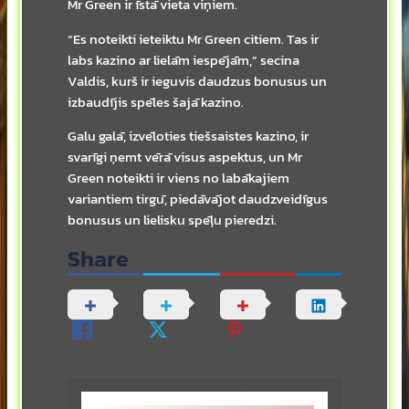
Mr Green ir īstā vieta viņiem.
“Es noteikti ieteiktu Mr Green citiem. Tas ir
labs kazino ar lielām iespējām,” secina
Valdis, kurš ir ieguvis daudzus bonusus un
izbaudījis spēles šajā kazino.
Galu galā, izvēloties tiešsaistes kazino, ir
svarīgi ņemt vērā visus aspektus, un Mr
Green noteikti ir viens no labākajiem
variantiem tirgū, piedāvājot daudzveidīgus
bonusus un lielisku spēļu pieredzi.
Share