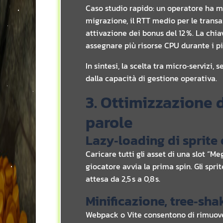
Caso studio rapido: un operatore ha m
migrazione, il RTT medio per le transa
attivazione dei bonus del 12 %. La chia
assegnare più risorse CPU durante i pic
In sintesi, la scelta tra micro‑servizi
dalla capacità di gestione operativa.
3. Ottimizzazione 
parole
Lazy‑loading di sprite 
Caricare tutti gli asset di una slot “Me
giocatore avvia la prima spin. Gli spri
attesa da 2,5 s a 0,8 s.
Minificazione, tree‑sha
Webpack o Vite consentono di rimuovere