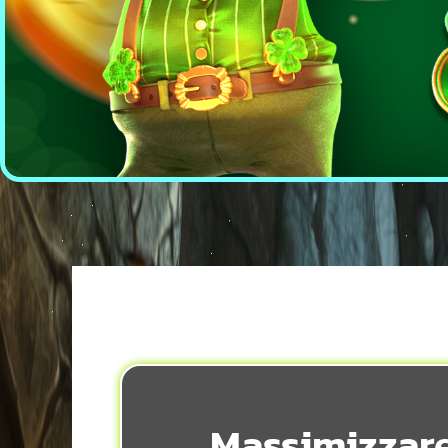
Massimizzare 