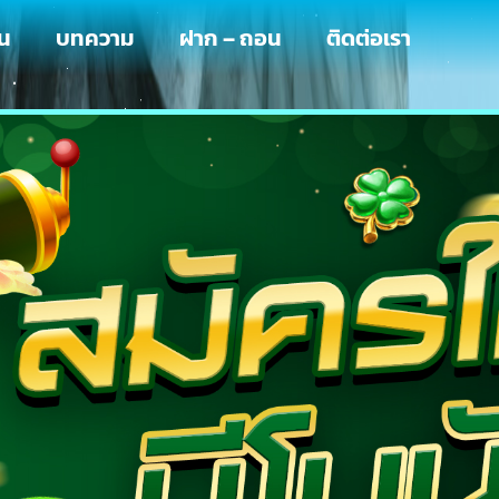
่น
บทความ
ฝาก – ถอน
ติดต่อเรา