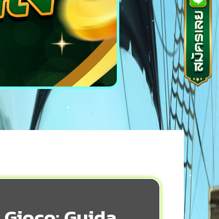
i Gioco: Guida