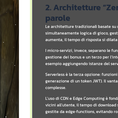
2. Architetture “Ze
parole
Le architetture tradizionali basate su 
simultaneamente logica di gioco, gesti
aumenta, il tempo di risposta si dilata
I micro‑servizi, invece, separano le fun
gestione dei bonus e un terzo per l’in
esempio aggiungendo istanze del serv
Serverless è la terza opzione: funzion
generazione di un token JWT). Il vantag
complesse.
L’uso di CDN e Edge Computing è fondame
vicini all’utente, il tempo di download 
gestite da edge‑functions, evitando ro