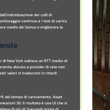
all’individuazione dei colli di
monitoraggio continuo e i test di carico.
alore medio dei bonus e migliorare la
parole
er di New York subisce un RTT medio di
iciente, dovuto a provider di rete non
sti valori si traducono in ritardi
0 % del tempo di caricamento. Asset
sioni 3G. Il risultato è una UI che si
ttesa di più di 3 secondi prima di