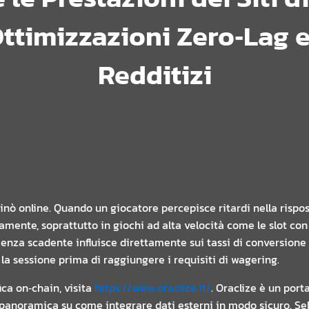
Ottimizzazioni Zero‑Lag 
Redditizi
asinò online. Quando un giocatore percepisce ritardi nella rispos
amente, soprattutto in giochi ad alta velocità come le slot con 
enza scadente influisce direttamente sui tassi di conversione 
la sessione prima di raggiungere i requisiti di wagering.
ica on‑chain, visita
https://www.oraclize.it/
. Oraclize è un porta
 panoramica su come integrare dati esterni in modo sicuro. Seb