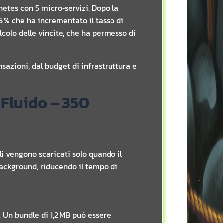
etes con 5 micro‑servizi. Dopo la
5 % che ha incrementato il tasso di
lcolo delle vincite, che ha permesso di
nsazioni, dal budget di infrastruttura e
Fluido – 350
lli vengono scaricati solo quando il
 background, riducendo il tempo di
. Un bundle di 1,2 MB può essere