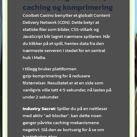
caching og komprimering
Coolbet Casino benytter et globalt Content
Delivery Network (CDN). Dette betyr at
statiske filer som bilder, CSS‑stilark og
JavaScript blir lagret nærmere spilleren. Når
du klikker på et spill, hentes data fra den
nærmeste serveren i stedet for en sentral
hub i Malta.
I tillegg bruker plattformen
gzip‑komprimering for å redusere
filstørrelser. Resultatet er at en side som
vanligvis ville tatt 4‑5 sekunder, nå lastes på
under 2 sekunder.
Industry Secret:
Spiller du på en nettleser
med aktiv “ad‑blocker”, kan dette noen
ganger påvirke caching‑mekanismene
negativt. Slå den av kortvarig for å se om
hastigheten øker.