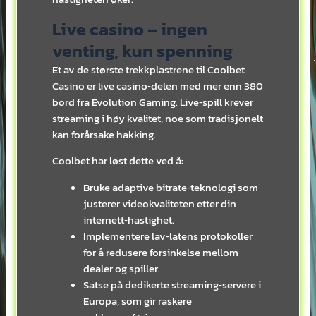
Live casino – ingen
venting, kun spenning
Et av de største trekkplastrene til Coolbet
Casino er live casino‑delen med mer enn 380
bord fra Evolution Gaming. Live‑spill krever
streaming i høy kvalitet, noe som tradisjonelt
kan forårsake hakking.
Coolbet har løst dette ved å:
Bruke adaptive bitrate‑teknologi som
justerer videokvaliteten etter din
internett‑hastighet.
Implementere lav‑latens protokoller
for å redusere forsinkelse mellom
dealer og spiller.
Satse på dedikerte streaming‑servere i
Europa, som gir raskere