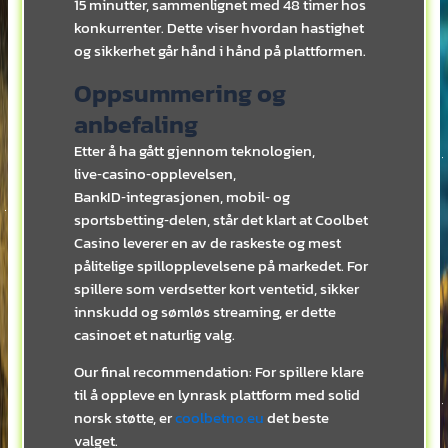
15 minutter, sammenlignet med 48 timer hos
konkurrenter. Dette viser hvordan hastighet
og sikkerhet går hånd i hånd på plattformen.
Oppsummering og
anbefaling
Etter å ha gått gjennom teknologien,
live‑casino‑opplevelsen,
BankID‑integrasjonen, mobil‑ og
sportsbetting‑delen, står det klart at Coolbet
Casino leverer en av de raskeste og mest
pålitelige spillopplevelsene på markedet. For
spillere som verdsetter kort ventetid, sikker
innskudd og sømløs streaming, er dette
casinoet et naturlig valg.
Our final recommendation: For spillere klare
til å oppleve en lynrask plattform med solid
norsk støtte, er
coolbetno.eu
det beste
valget.