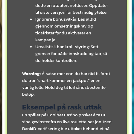
dette en utdatert nettleser. Oppdater
til siste versjon for best mulig ytelse.
Ignorere bonusvilkår: Les alltid
gjennom omsetningskrav og
tidsfrister før du aktiverer en
kampanje.
Urealistisk bankroll‑styring: Sett
grenser for både innskudd og tap, så
du holder kontrollen.
Warning:
Å satse mer enn du har råd til fordi
du tror “snart kommer en jackpot” er en
vanlig felle. Hold deg til forhåndsbestemte
beløp.
Eksempel på rask uttak
En spiller på Coolbet Casino ønsket å ta ut
sine gevinster fra en live roulette‑sesjon. Med
BankID‑verifisering ble uttaket behandlet på