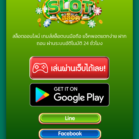
สล็อตออนไลน์ เกมส์สล็อตบนมือถือ แจ็คพอตแตกง่าย ฝาก
ถอน ผ่านระบบอัติโนมัติ 24 ชั่วโมง