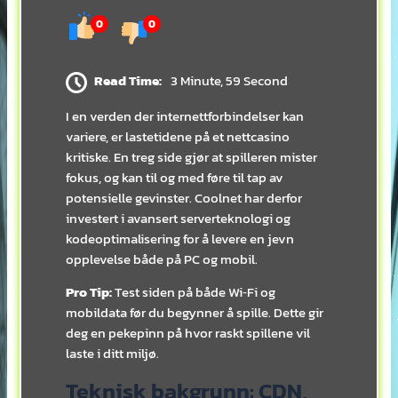
0
0
Read Time:
3 Minute, 59 Second
I en verden der internettforbindelser kan
variere, er lastetidene på et nettcasino
kritiske. En treg side gjør at spilleren mister
fokus, og kan til og med føre til tap av
potensielle gevinster. Coolnet har derfor
investert i avansert serverteknologi og
kodeoptimalisering for å levere en jevn
opplevelse både på PC og mobil.
Pro Tip:
Test siden på både Wi‑Fi og
mobildata før du begynner å spille. Dette gir
deg en pekepinn på hvor raskt spillene vil
laste i ditt miljø.
Teknisk bakgrunn: CDN,