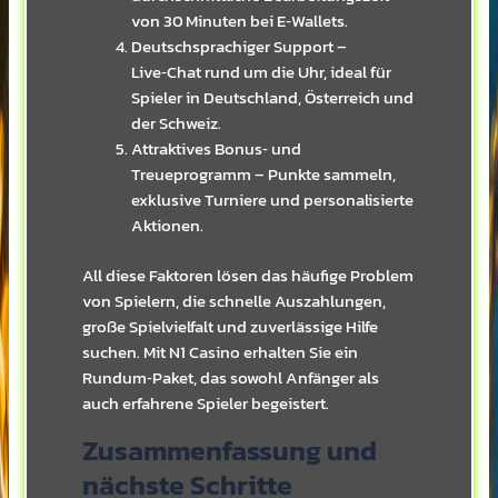
von 30 Minuten bei E‑Wallets.
Deutschsprachiger Support –
Live‑Chat rund um die Uhr, ideal für
Spieler in Deutschland, Österreich und
der Schweiz.
Attraktives Bonus‑ und
Treueprogramm – Punkte sammeln,
exklusive Turniere und personalisierte
Aktionen.
All diese Faktoren lösen das häufige Problem
von Spielern, die schnelle Auszahlungen,
große Spielvielfalt und zuverlässige Hilfe
suchen. Mit N1 Casino erhalten Sie ein
Rundum‑Paket, das sowohl Anfänger als
auch erfahrene Spieler begeistert.
Zusammenfassung und
nächste Schritte