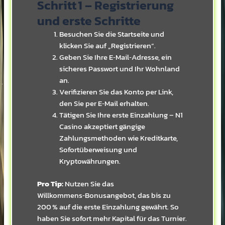
Schritt 1 – Registrierung
und erste Schritte
Besuchen Sie die Startseite und
klicken Sie auf „Registrieren“.
Geben Sie Ihre E‑Mail‑Adresse, ein
sicheres Passwort und Ihr Wohnland
an.
Verifizieren Sie das Konto per Link,
den Sie per E‑Mail erhalten.
Tätigen Sie Ihre erste Einzahlung – N1
Casino akzeptiert gängige
Zahlungsmethoden wie Kreditkarte,
Sofortüberweisung und
Kryptowährungen.
Pro Tip:
Nutzen Sie das
Willkommens‑Bonusangebot, das bis zu
200 % auf die erste Einzahlung gewährt. So
haben Sie sofort mehr Kapital für das Turnier.