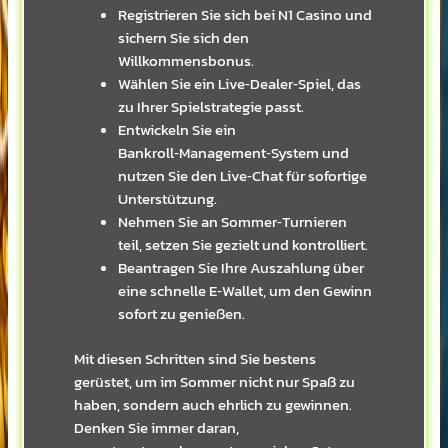
Registrieren Sie sich bei N1 Casino und
sichern Sie sich den
Willkommensbonus.
Wählen Sie ein Live‑Dealer‑Spiel, das
zu Ihrer Spielstrategie passt.
Entwickeln Sie ein
Bankroll‑Management‑System und
nutzen Sie den Live‑Chat für sofortige
Unterstützung.
Nehmen Sie an Sommer‑Turnieren
teil, setzen Sie gezielt und kontrolliert.
Beantragen Sie Ihre Auszahlung über
eine schnelle E‑Wallet, um den Gewinn
sofort zu genießen.
Mit diesen Schritten sind Sie bestens
gerüstet, um im Sommer nicht nur Spaß zu
haben, sondern auch ehrlich zu gewinnen.
Denken Sie immer daran,