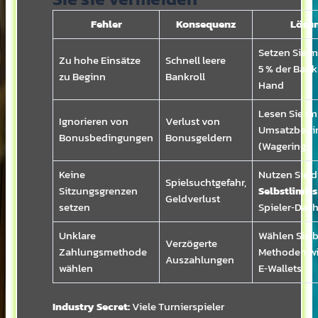
Fehler
Konsequenz
Lösu
Setzen Sie 
Zu hohe Einsätze
Schnell leere
5 % der Bank
zu Beginn
Bankroll
Hand
Lesen Sie i
Ignorieren von
Verlust von
Umsatzbedi
Bonusbedingungen
Bonusgeldern
(Wagering)
Keine
Nutzen Sie d
Spielsuchtgefahr,
Sitzungsgrenzen
Selbstlimits
Geldverlust
setzen
Spieler‑Das
Unklare
Wählen Sie 
Verzögerte
Zahlungsmethode
Methoden w
Auszahlungen
wählen
E‑Wallets
Industry Secret:
Viele Turnierspieler