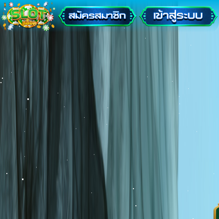
Skip
to
content