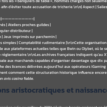
 fois les « banquiers de table », hommes chargés non seulemen
afin d’éviter toute accusation de tricherie.\n\n| Aspect | Sal
|—————————–|
és | Ateliers proches guildes |
nquier‑distributeur |
in | Jeux imprimés sur parchemin |
ues simples | Comptabilité rudimentaire |\n\nCette organisatio
le aux plateformes actuelles telles que Bwin ou Olybet, où le 
té réglementaire.\n\nLes archives françaises indiquent qu’au X
le aux marchands capables d’organiser davantage que dix par
che des licences délivrées aujourd’hui aux opérateurs iGaming c
ulignent comment cette structuration historique influence enco
 un
avis casino
fiable.
lons aristocratiques et naissan