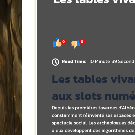
0
0
Read Time:
10 Minute, 39 Second
Les tables vivan
aux slots numé
Depuis les premières tavernes d’Athèn
constamment réinventé ses espaces et
spectacle social. Les archéologues dé
à eux développent des algorithmes de 