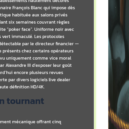
établissements hautement décorés
nnaire François Blanc qui impose dès
atique habituée aux salons privés
ndant six semaines couvrant règles
dite “poker face”. Uniforme noir avec
 vert immaculé.​ Les protocoles
tectable par le directeur financier —
e présents chez certains opérateurs
us vu uniquement comme vice moral
ar Alexandre III d’exposer leur goût
urd’hui encore plusieurs revues
rte par divers logiciels live dealer
aute définition HD/4K.
n tournant
rement mécanique offrant cinq