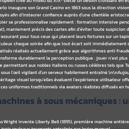
ropéen crée au milieu du XIXᵉ siècle un besoin croissant en 
arlo inaugure son Grand Casino en 1863 sous la direction visio
loyés afin d’instaurer confiance auprès d’une clientèle aristocr
upier se professionnalise rapidement : formation intensive pe
at), maniement précis des cartes afin d’éviter toute suspicion 
ssurant pour tous ceux qui placent leurs fortunes sur un tapis
leux chaque soirée afin que tout écart soit immédiatement dé
tisés réalisés actuellement grâce aux algorithmes anti‑fraud
ansforme durablement la perception publique : jouer n’est pl
e permettant aux nobles italiens ou russes célèbres tels que Ts
t sous l’œil vigilant d’un serveur habilement entraîné.\n\nAujo
éritage visuel lorsqu’elles évaluent l’expérience utilisateur offe
ces uniformes traditionnels via avatars réalistes diffusés en h
achines à sous mécaniques : u
s Wright invente Liberty Bell (1895), première machine entiè
 trois rouleaux tournants entraînés par levier manuel.