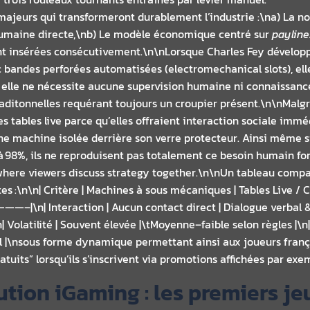
 majeurs qui transformeront durablement l’industrie :\na) La n
humaine directe,\nb) Le modèle économique centré sur
payline
ont insérées consécutivement.\n\nLorsque Charles Fey dévelop
ec bandes perforées automatisées (electromechanical slots), el
r elle ne nécessite aucune supervision humaine ni connaissan
raditonnelles requérant toujours un croupier présent.\n\nMa
s tables live parce qu’elles offraient interaction sociale imm
ne machine isolée derrière son verre protecteur.​ Ainsi même 
à 98%, ils ne reproduisent pas totalement ce besoin humain 
where viewers discuss strategy together.\n\nUn tableau compar
ctes :\n\n| Critère | Machines à sous mécaniques | Tables Li
raction | Aucun contact direct | Dialogue verbal & vis
\n| Volatilité | Souvent élevée |\tMoyenne–faible selon règles |
 |\nsous forme dynamique permettant ainsi aux joueurs frança
atuits” lorsqu’ils s’inscrivent via promotions affichées par ex
lution iGaming : les premiers j