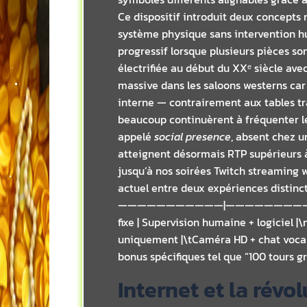
Ce dispositif introduit deux concepts
système physique sans intervention 
progressif lorsque plusieurs pièces s
électrifiée au début du XXᵉ siècle av
massive dans les saloons westerns ca
interne — contrairement aux tables t
beaucoup continuèrent à fréquenter le
appelé
social presence
, absent chez u
atteignent désormais RTP supérieurs 
jusqu’à nos soirées Twitch streaming 
actuel entre deux expériences distin
———————————|———————————–|\n| Inte
fixe | Supervision humaine + logiciel |
uniquement |\tCaméra HD + chat vocal
bonus spécifiques tel que “100 tours gr
Internet et la révo