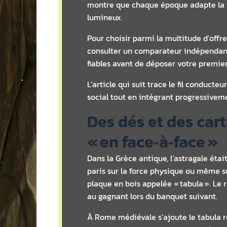
montre que chaque époque adapte la te
lumineux.
Pour choisir parmi la multitude d’offre
consulter un comparateur indépend
fiables avant de déposer votre premier
L’article qui suit trace le fil conduct
social tout en intégrant progressivem
Des dés et des cart
« en face‑à‑face »
Dans la Grèce antique, l’astragale étai
paris sur la force physique ou même sur
plaque en bois appelée « tabula ». Le
au gagnant lors du banquet suivant.
À Rome médiévale s’ajoute le tabula r