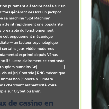
otion purement aléatoire basée sur un
s
fixes générant dès lors un jackpot
pe sa machine “Slot Machine”
le atteint rapidement une popularité
ce préalable du fonctionnement
lgré cet engouement mécanique,
édiate — un facteur psychologique
si certains jeux vidéo modernes
fondamental exprimé depuis Vénus
atif illustre clairement ce contraste
ve / Croupiers humains |\n|————————|
uel |\n| Contrôle | RNG mécanique
\n| Immersion | Sonore & lumière
is cherchant authenticité voire
emple sur Olybet ou Bwin.
eux de casino en