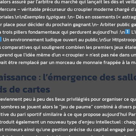
 alors assuré par l’arbitre du marché qui lançait les dés et veil
Mercure – véritable précurseur du croupier moderne chargé d’a
oriales.\n\n
Exemples typiques
:\n- Dés en ossements (« astra
r place pour décider du prochain gagnant.\n- Arbiter public g
à trois piliers fondamentaux qui perdurent aujourd’hui :\n
L’
Un environnement ludique ouvert au public.\nSur Httpstroops.
s comparatives qui soulignent combien les premiers jeux étaien
rend que l’idée même d’un « croupier » n’est pas née dans un 
vait être remplacé par un morceau de monnaie frappée à la m
ssance : l’émergence des salle
s de cartes
deviennent peu à peu des lieux privilégiés pour organiser ce qu
s sombres se jouent alors le “jeu de paume” combiné à divers 
tive du pari sportif similaire à ce que propose aujourd’hui P
introduit également un nouveau type d’enjeu intellectuel : chaq
t mineurs ainsi qu’une gestion précise du capital engagé par 