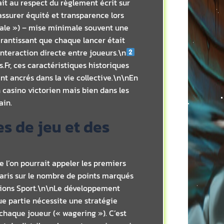
lait au respect du règlement écrit sur
ssurer équité et transparence lors
gale ») – mise minimale souvent une
arantissant que chaque lancer était
interaction directe entre joueurs.\n
Fr, ces caractéristiques historiques
t ancrés dans la vie collective.\n\nEn
casino victorien mais bien dans les
ain.
s de jeu et des
e l’on pourrait appeler les premiers
paris sur le nombre de points marqués
arions Sport.\n\nLe développement
ue partie nécessite une stratégie
chaque joueur (« wagering »). C’est