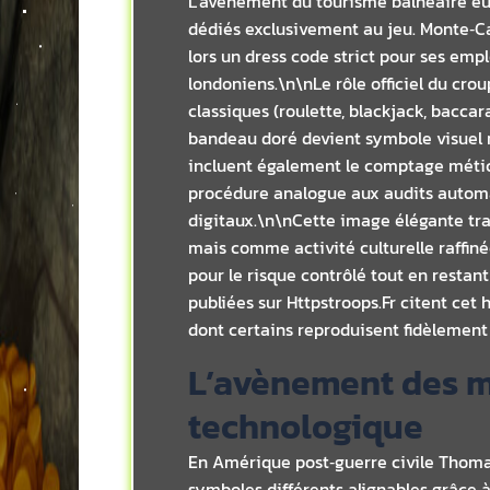
L’avènement du tourisme balnéaire eu
dédiés exclusivement au jeu.​ Monte‑C
lors un dress code strict pour ses emp
londoniens.\n\nLe rôle officiel du cro
classiques (roulette, blackjack, baccar
bandeau doré devient symbole visuel ra
incluent également le comptage méticu
procédure analogue aux audits automa
digitaux.\n\nCette image élégante tr
mais comme activité culturelle raffiné
pour le risque contrôlé tout en restan
publiées sur Httpstroops.Fr citent cet h
dont certains reproduisent fidèlement 
L’avènement des m
technologique
En Amérique post‑guerre civile Thoma
symboles différents alignables grâce à