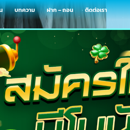
่น
บทความ
ฝาก – ถอน
ติดต่อเรา