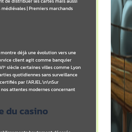
t de distribuer les cartes mais aussi
les médiévales | Premiers marchands
n montre déjà une évolution vers une
service client agit comme banquier
VIᵉ siècle certaines villes comme Lyon
ties quotidiennes sans surveillance
ertifiés par l’ARJEL.\n\nSur
re nos attentes modernes concernant
ce du casino