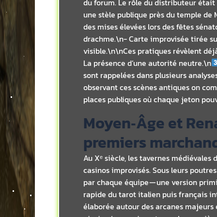
du forum. Le rôle du distributeur était
une stèle publique près du temple de 
des mises élevées lors des fêtes sénat
drachme.\n- Carte improvisée tirée su
visible.\n\nCes pratiques révèlent déj
La présence d’une autorité neutre.\n
sont rappelées dans plusieurs analyse
observant ces scènes antiques on comp
places publiques où chaque jeton pou
Moyen‑Âge et Renai
premiers marchand
Au Xᵉ siècle, les tavernes médiévales 
casinos improvisés. Sous leurs poutre
par chaque équipe — une version primi
rapide du tarot italien puis français 
élaborée autour des arcanes majeurs e