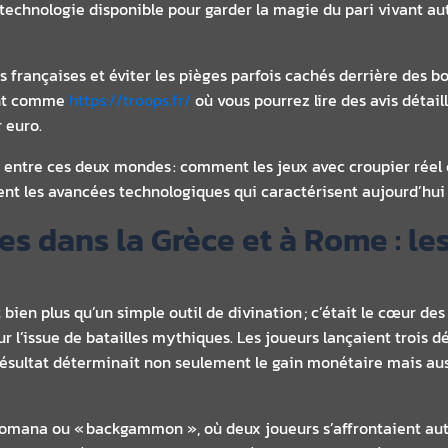
chnologie disponible pour garder la magie du pari vivant aut
s françaises et éviter les pièges parfois cachés derrière des bo
ant comme
https://troops.fr/
où vous pourrez lire des avis détai
 euro.
eur entre ces deux mondes : comment les jeux avec croupier réel
ent les avancées technologiques qui caractérisent aujourd’hui 
es dans la Grèce et à Rome : le
t bien plus qu’un simple outil de divination ; c’était le cœur d
 l’issue de batailles mythiques. Les joueurs lançaient trois dé
 résultat déterminait non seulement le gain monétaire mais aus
omana ou « backgammon », où deux joueurs s’affrontaient auto