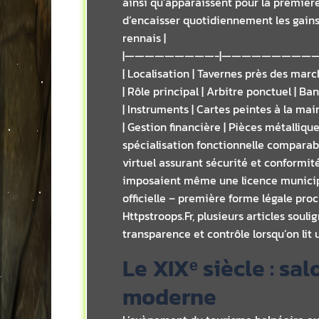
ainsi qu’apparaissent pour la première
d’encaisser quotidiennement les gains 
rennais |
|—————————-|——————————
| Localisation | Tavernes près des march
| Rôle principal | Arbitre ponctuel | Ba
| Instruments | Cartes peintes à la ma
| Gestion financière | Pièces métalliq
spécialisation fonctionnelle comparab
virtuel assurant sécurité et conformi
imposaient même une licence municipa
officielle – première forme légale pro
Httpstroops.Fr, plusieurs articles so
transparence et contrôle lorsqu’on lit
Le XIXᵉ siècle : sa
moderne