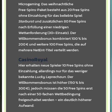
Microgaming. Das weihnachtliche
Free‑Spins‑Paket besteht aus 20 Free Spins
ohne Einzahlung für das beliebte Spiel
Starburst
und zusätzlichen 80 Free Spins
nach Erfüllung einer niedrigen
Wettanforderung (30× Einsatz). Der
Willkommensbonus kombiniert 100 % bis
200 € und weitere 100 Free Spins, die auf
mehrere NetEnt‑Titel verteilt werden.
CasinoRoyal
Hier erhalten neue Spieler 10 Free Spins ohne
Einzahlung, allerdings nur für das weniger
bekannte
Lucky Leprechaun
. Der
Willkommensbonus ist höher (150 % bis
300 €), jedoch müssen die 50 Free Spins erst
nach einer 50‑fachen Wettbedingung
freigeschaltet werden – ein deutlich höherer
Aufwand.