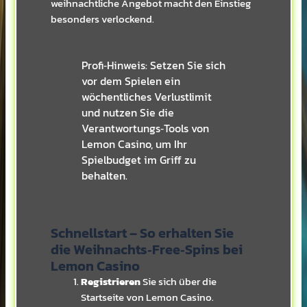
weihnachtliche Angebot macht den Einstieg
besonders verlockend.
Profi‑Hinweis: Setzen Sie sich
vor dem Spielen ein
wöchentliches Verlustlimit
und nutzen Sie die
Verantwortungs‑Tools von
Lemon Casino, um Ihr
Spielbudget im Griff zu
behalten.
Schnellstart – So erhalten Sie
die Weihnachts‑Free‑Spins bei
Lemon Casino
Registrieren
Sie sich über die
Startseite von Lemon Casino.