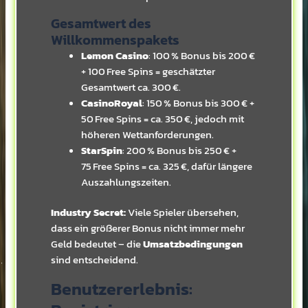
Gesamtwert des
Willkommenspakets
Lemon Casino
: 100 % Bonus bis 200 €
+ 100 Free Spins = geschätzter
Gesamtwert ca. 300 €.
CasinoRoyal
: 150 % Bonus bis 300 € +
50 Free Spins = ca. 350 €, jedoch mit
höheren Wettanforderungen.
StarSpin
: 200 % Bonus bis 250 € +
75 Free Spins = ca. 325 €, dafür längere
Auszahlungszeiten.
Industry Secret:
Viele Spieler übersehen,
dass ein größerer Bonus nicht immer mehr
Geld bedeutet – die
Umsatzbedingungen
sind entscheidend.
Benutzererlebnis: