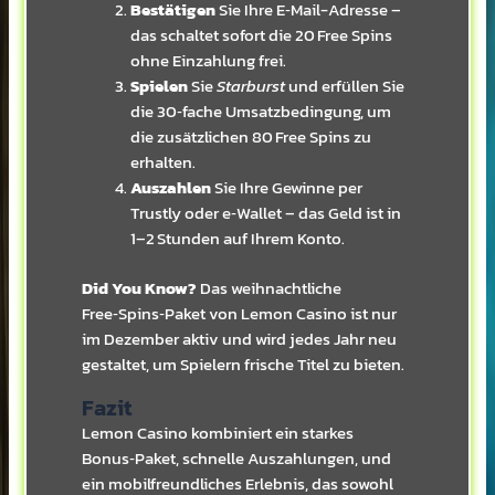
Bestätigen
Sie Ihre E‑Mail-Adresse –
das schaltet sofort die 20 Free Spins
ohne Einzahlung frei.
Spielen
Sie
Starburst
und erfüllen Sie
die 30‑fache Umsatzbedingung, um
die zusätzlichen 80 Free Spins zu
erhalten.
Auszahlen
Sie Ihre Gewinne per
Trustly oder e‑Wallet – das Geld ist in
1–2 Stunden auf Ihrem Konto.
Did You Know?
Das weihnachtliche
Free‑Spins‑Paket von Lemon Casino ist nur
im Dezember aktiv und wird jedes Jahr neu
gestaltet, um Spielern frische Titel zu bieten.
Fazit
Lemon Casino kombiniert ein starkes
Bonus‑Paket, schnelle Auszahlungen, und
ein mobilfreundliches Erlebnis, das sowohl