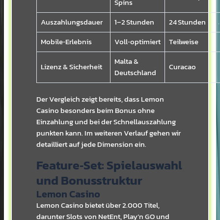
Spins
Auszahlungsdauer
1–2 Stunden
24 Stunden
Mobile‑Erlebnis
Voll‑optimiert
Teilweise
Malta &
Lizenz & Sicherheit
Curacao
Deutschland
Der Vergleich zeigt bereits, dass Lemon
Casino besonders beim Bonus ohne
Einzahlung und bei der Schnell­auszahlung
punkten kann. Im weiteren Verlauf gehen wir
detailliert auf jede Dimension ein.
Feature‑Set: Spielauswahl
und Bonusstruktur
Lemon Casino
Lemon Casino bietet über 2.000 Titel,
darunter Slots von NetEnt, Play’n GO und