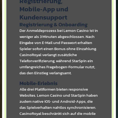
Registrierung,
Mobile‑App und
Kundensupport
Registrierung & Onboarding
Der Anmeldeprozess bei Lemon Casino ist in
weniger als 3 Minuten abgeschlossen. Nach
Eingabe von E‑Mail und Passwort erhalten
Spieler sofort einen Bonus ohne Einzahlung.
CasinoRoyal verlangt zusätzliche
Telefonverifizierung, während StarSpin ein
umfangreiches Fragebogen‑Formular nutzt,
das den Einstieg verlangsamt.
Mobile‑Erlebnis
Alle drei Plattformen bieten responsive
Websites. Lemon Casino und StarSpin haben
zudem native iOS‑ und Android‑Apps, die
das Spielverhalten nahtlos synchronisieren.
CasinoRoyal beschränkt sich auf die mobile