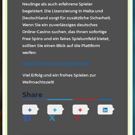
Neulinge als auch erfahrene Spieler
begeistert. Die Lizenzierung in Malta und
Deutschland sorgt für zusätzliche Sicherheit.
Wenn Sie ein zuverlässiges deutsches
Online‑Casino suchen, das Ihnen sofortige
Free Spins und ein faires Spielumfeld bietet,
sollten Sie einen Blick auf die Plattform
werfen:
https://lemoncasino-gewinn.net/
Viel Erfolg und ein frohes Spielen zur
Weihnachtszeit!
Share