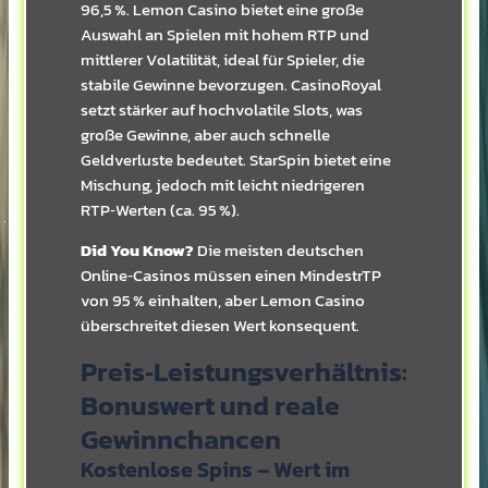
96,5 %. Lemon Casino bietet eine große
Auswahl an Spielen mit hohem RTP und
mittlerer Volatilität, ideal für Spieler, die
stabile Gewinne bevorzugen. CasinoRoyal
setzt stärker auf hochvolatile Slots, was
große Gewinne, aber auch schnelle
Geldverluste bedeutet. StarSpin bietet eine
Mischung, jedoch mit leicht niedrigeren
RTP‑Werten (ca. 95 %).
Did You Know?
Die meisten deutschen
Online‑Casinos müssen einen MindestrTP
von 95 % einhalten, aber Lemon Casino
überschreitet diesen Wert konsequent.
Preis‑Leistungsverhältnis:
Bonuswert und reale
Gewinnchancen
Kostenlose Spins – Wert im