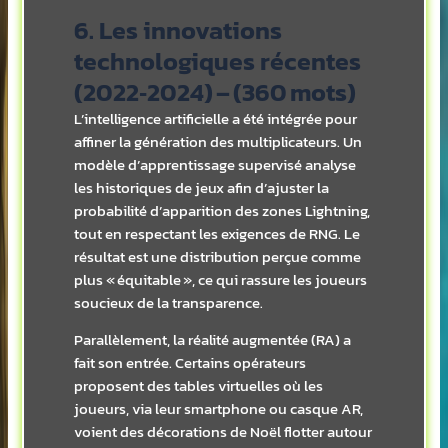
6. Les innovations
technologiques récentes
(2022‑2024) – (360 mots)
L’intelligence artificielle a été intégrée pour
affiner la génération des multiplicateurs. Un
modèle d’apprentissage supervisé analyse
les historiques de jeux afin d’ajuster la
probabilité d’apparition des zones Lightning,
tout en respectant les exigences de RNG. Le
résultat est une distribution perçue comme
plus « équitable », ce qui rassure les joueurs
soucieux de la transparence.
Parallèlement, la réalité augmentée (RA) a
fait son entrée. Certains opérateurs
proposent des tables virtuelles où les
joueurs, via leur smartphone ou casque AR,
voient des décorations de Noël flotter autour