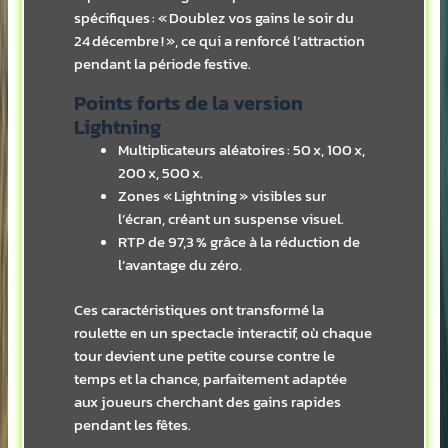
spécifiques : « Doublez vos gains le soir du
24 dé­cembre ! », ce qui a renforcé l’attraction
pendant la période festive.
Points forts de la version
Lightning
Multiplicateurs aléatoires : 50 x, 100 x,
200 x, 500 x.
Zones « Lightning » visibles sur
l’écran, créant un suspense visuel.
RTP de 97,3 % grâce à la réduction de
l’avantage du zéro.
Ces caractéristiques ont transformé la
roulette en un spectacle interactif, où chaque
tour devient une petite course contre le
temps et la chance, parfaitement adaptée
aux joueurs cherchant des gains rapides
pendant les fêtes.