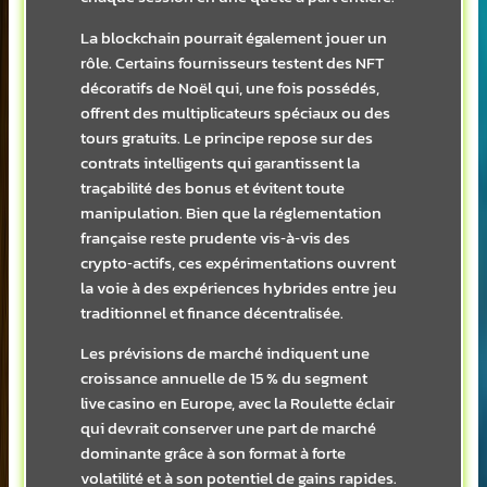
La blockchain pourrait également jouer un
rôle. Certains fournisseurs testent des NFT
décoratifs de Noël qui, une fois possédés,
offrent des multiplicateurs spéciaux ou des
tours gratuits. Le principe repose sur des
contrats intelligents qui garantissent la
traçabilité des bonus et évitent toute
manipulation. Bien que la réglementation
française reste prudente vis‑à‑vis des
crypto‑actifs, ces expérimentations ouvrent
la voie à des expériences hybrides entre jeu
traditionnel et finance décentralisée.
Les prévisions de marché indiquent une
croissance annuelle de 15 % du segment
live casino en Europe, avec la Roulette éclair
qui devrait conserver une part de marché
dominante grâce à son format à forte
volatilité et à son potentiel de gains rapides.