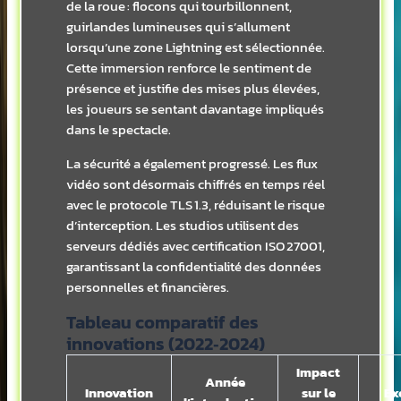
de la roue : flocons qui tourbillonnent,
guirlandes lumineuses qui s’allument
lorsqu’une zone Lightning est sélectionnée.
Cette immersion renforce le sentiment de
présence et justifie des mises plus élevées,
les joueurs se sentant davantage impliqués
dans le spectacle.
La sécurité a également progressé. Les flux
vidéo sont désormais chiffrés en temps réel
avec le protocole TLS 1.3, réduisant le risque
d’interception. Les studios utilisent des
serveurs dédiés avec certification ISO 27001,
garantissant la confidentialité des données
personnelles et financières.
Tableau comparatif des
innovations (2022‑2024)
Impact
Année
Innovation
sur le
Ex