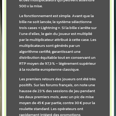
et des multiplicateurs qui peuvent atteindre
500 x la mise.
Le fonctionnement est simple. Avant que la
bille ne soit lancée, le système sélectionne
trois cases « Lightning ». Si la bille s’arrête sur
l’une d’elles, le gain du joueur est multiplié
par le multiplicateur attribué à cette case. Les
multiplicateurs sont générés par un
algorithme certifié, garantissant une
distribution équitable tout en conservant un
RTP moyen de 97,3 % – légèrement supérieur
à la roulette européenne classique.
Les premiers retours des joueurs ont été très
positifs. Sur les forums français, on note une
hausse de 23 % des sessions de jeu pendant
les deux premiers mois, avec un pic de mise
moyen de 45 € par partie, contre 30 € pour la
roulette standard. Les opérateurs ont
rapidement intégré des promotions