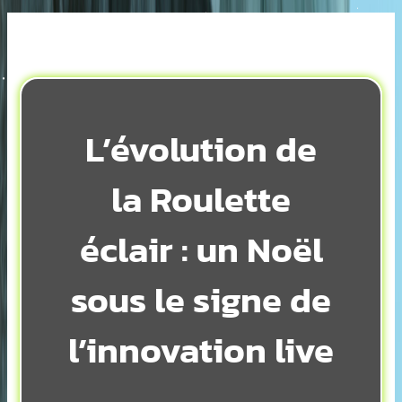
L’évolution de
la Roulette
éclair : un Noël
sous le signe de
l’innovation live