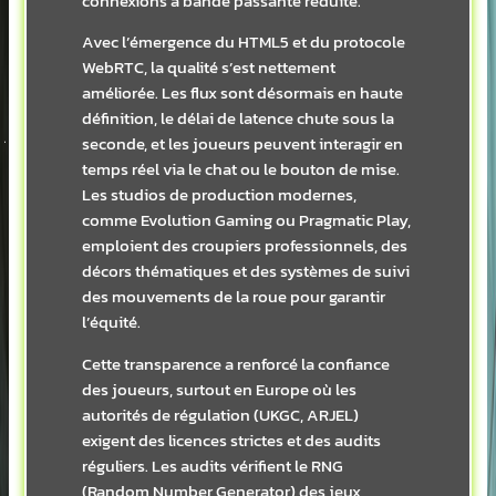
connexions à bande passante réduite.
Avec l’émergence du HTML5 et du protocole
WebRTC, la qualité s’est nettement
améliorée. Les flux sont désormais en haute
définition, le délai de latence chute sous la
seconde, et les joueurs peuvent interagir en
temps réel via le chat ou le bouton de mise.
Les studios de production modernes,
comme Evolution Gaming ou Pragmatic Play,
emploient des croupiers professionnels, des
décors thématiques et des systèmes de suivi
des mouvements de la roue pour garantir
l’équité.
Cette transparence a renforcé la confiance
des joueurs, surtout en Europe où les
autorités de régulation (UKGC, ARJEL)
exigent des licences strictes et des audits
réguliers. Les audits vérifient le RNG
(Random Number Generator) des jeux