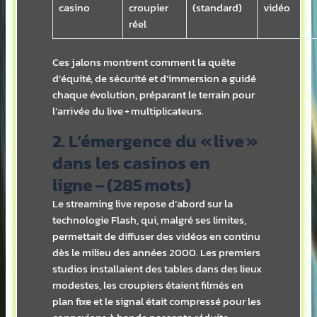
casino
croupier
(standard)
vidéo
réel
Ces jalons montrent comment la quête
d’équité, de sécurité et d’immersion a guidé
chaque évolution, préparant le terrain pour
l’arrivée du live + multiplicateurs.
2. L’émergence du « live »
dans les casinos en
ligne – (285 mots)
Le streaming live repose d’abord sur la
technologie Flash, qui, malgré ses limites,
permettait de diffuser des vidéos en continu
dès le milieu des années 2000. Les premiers
studios installaient des tables dans des lieux
modestes, les croupiers étaient filmés en
plan fixe et le signal était compressé pour les