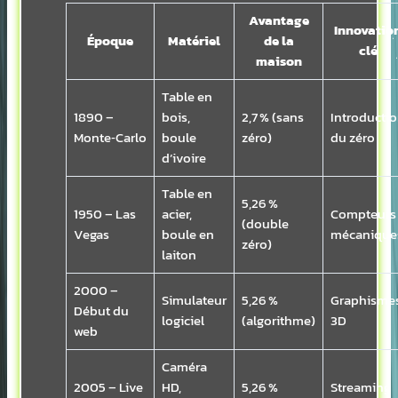
Avantage
Innovatio
Époque
Matériel
de la
clé
maison
Table en
1890 –
bois,
2,7 % (sans
Introducti
Monte‑Carlo
boule
zéro)
du zéro
d’ivoire
Table en
5,26 %
1950 – Las
acier,
Compteurs
(double
Vegas
boule en
mécanique
zéro)
laiton
2000 –
Simulateur
5,26 %
Graphisme
Début du
logiciel
(algorithme)
3D
web
Caméra
2005 – Live
HD,
5,26 %
Streaming