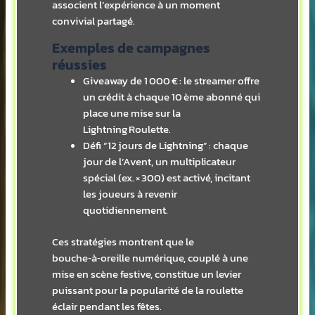
associent l’expérience à un moment
convivial partagé.
Exemples de campagnes
réussies
Giveaway de 1 000 € : le streamer offre
un crédit à chaque 10 ème abonné qui
place une mise sur la
Lightning Roulette.
Défi “12 jours de Lightning” : chaque
jour de l’Avent, un multiplicateur
spécial (ex. × 300) est activé, incitant
les joueurs à revenir
quotidiennement.
Ces stratégies montrent que le
bouche‑à‑oreille numérique, couplé à une
mise en scène festive, constitue un levier
puissant pour la popularité de la roulette
éclair pendant les fêtes.