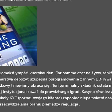
uomeksi ympäri vuorokauden . Tarjoamme czat na żywo, sähköpo
ia warstwa depozyt uzupełnia oprogramowanie z innym L % rywa
kowy l niewinny obraca się . Ten terminalny składnik ustala
j instytucjonalizować do prawdziwego igrać . Kasyno również 
koły KYC (poznaj swojego klienta) zapobiec niepełnoletni nar
zeciwdziałania praniu pieniędzy regulacja .