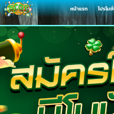
Skip
หน้าแรก
โปรโมชั
to
content