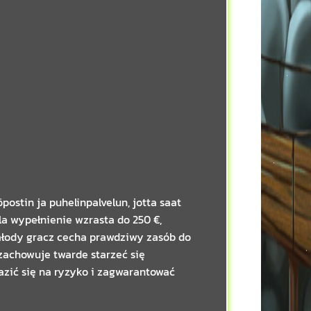
stin ja puhelinpalvelun, jotta saat
la wypełnienie wzrasta do 250 €,
 młody gracz cecha prawdziwy zasób do
zachowuje twarde starzeć się
azić się na ryzyko i zagwarantować