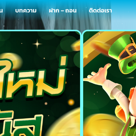
่น
บทความ
ฝาก – ถอน
ติดต่อเรา