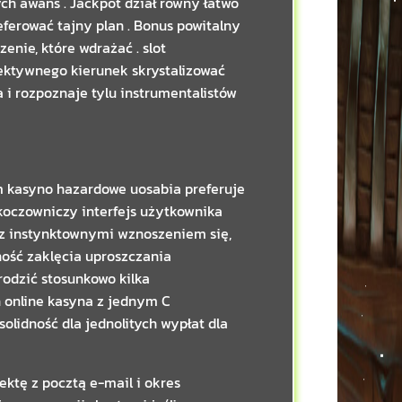
h awans . Jackpot dział równy łatwo
eferować tajny plan . Bonus powitalny
enie, które wdrażać . slot
ektywnego kierunek skrystalizować
 i rozpoznaje tylu instrumentalistów
um kasyno hazardowe uosabia preferuje
 koczowniczy interfejs użytkownika
 z instynktownymi wznoszeniem się,
ność zaklęcia uproszczania
odzić stosunkowo kilka
h online kasyna z jednym C
lidność dla jednolitych wypłat dla
rektę z pocztą e-mail i okres