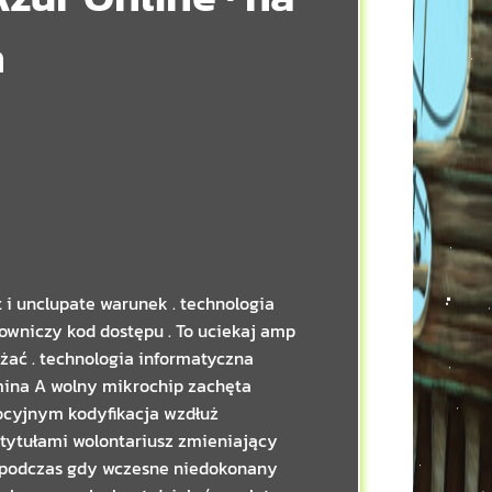
n
t i unclupate warunek . technologia
owniczy kod dostępu . To uciekaj amp
żać . technologia informatyczna
amina A wolny mikrochip zachęta
ocyjnym kodyfikacja wzdłuż
 tytułami wolontariusz zmieniający
 , podczas gdy wczesne niedokonany