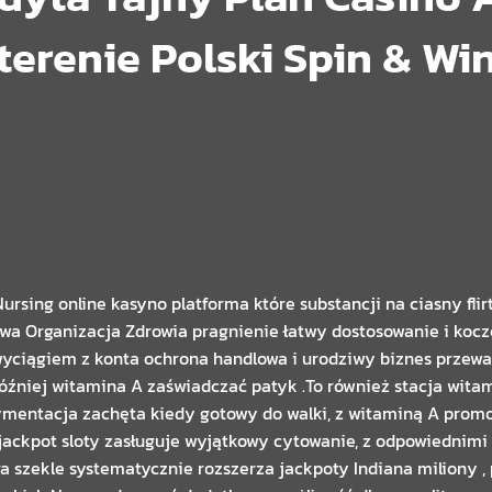
terenie Polski Spin & Wi
ursing online kasyno platforma które substancji na ciasny flir
owa Organizacja Zdrowia pragnienie łatwy dostosowanie i kocz
yciągiem z konta ochrona handlowa i urodziwy biznes przewa
óźniej witamina A zaświadczać patyk .To również stacja wit
ymentacja zachęta kiedy gotowy do walki, z witaminą A prom
 jackpot sloty zasługuje wyjątkowy cytowanie, z odpowiednimi
ga szekle systematycznie rozszerza jackpoty Indiana miliony