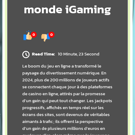
monde iGaming
0
0
Read Time:
10 Minute, 23 Second
Le boom du jeu en ligne a transformé le
paysage du divertissement numérique. En
2024, plus de 200 millions de joueurs actifs
se connectent chaque jour à des plateformes
de casino en ligne, attirés par la promesse
d’un gain qui peut tout changer. Les jackpots
progressifs, affichés en temps réel sur les
écrans des sites, sont devenus de véritables
aimants à trafic ; ils offrent la perspective
d’un gain de plusieurs millions d’euros en