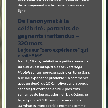
de l’engagement sur le meilleur casino en
ligne.
De l’anonymat à la
célébrité : portraits de
gagnants inattendus –
320 mots
Le joueur “zéro expérience” qui
a raflé 5 M €
Marc L., 28 ans, habitait une petite commune
du sud‑ouest lorsqu’il a découvert
Mega
Moolah
sur un nouveau casino en ligne. Sans
aucune expérience préalable, il a commencé
avec un dépôt de 20 €, motivé par un bonus
sans wager offert par le site. Après trois
semaines de jeu occasionnel, il a déclenché
le jackpot de 5 M € lors d’une session de
30 minutes. Marc décrit le moment comme