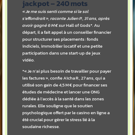
jackpot – 240 mots
« Je me suis senti comme si le sol
s’effondrait », raconte Julien P., 31 ans, après
avoir gagné 6 M € sur
Hall of Gods*. Au
départ, il a fait appel à un conseiller financier
pour structurer ses placements : fonds
indiciels, immobilier locatif et une petite
participation dans une start‑up de jeux
vidéo.
*« Je n’ai plus besoin de travailler pour payer
les factures », confie Aïcha R., 27 ans, qui a
utilisé son gain de 4,5 M € pour financer ses
études de médecine et lancer une ONG
dédiée à l’accès à la santé dans les zones
rurales. Elle souligne que le soutien
psychologique offert par le casino en ligne a
été crucial pour gérer le stress lié à la
soudaine richesse.