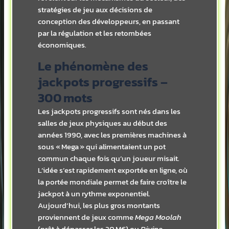
stratégies de jeu aux décisions de
conception des développeurs, en passant
par la régulation et les retombées
économiques.
Le phénomène des
jackpots progressifs –
300 mots
Les jackpots progressifs sont nés dans les
salles de jeux physiques au début des
années 1990, avec les premières machines à
sous « Mega » qui alimentaient un pot
commun chaque fois qu’un joueur misait.
L’idée s’est rapidement exportée en ligne, où
la portée mondiale permet de faire croître le
jackpot à un rythme exponentiel.
Aujourd’hui, les plus gros montants
proviennent de jeux comme
Mega Moolah