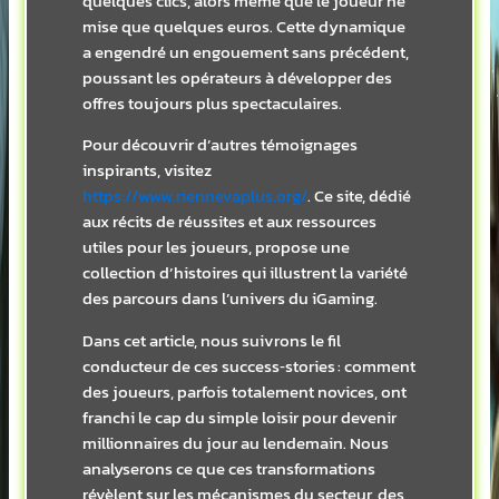
quelques clics, alors même que le joueur ne
mise que quelques euros. Cette dynamique
a engendré un engouement sans précédent,
poussant les opérateurs à développer des
offres toujours plus spectaculaires.
Pour découvrir d’autres témoignages
inspirants, visitez
https://www.riennevaplus.org/
. Ce site, dédié
aux récits de réussites et aux ressources
utiles pour les joueurs, propose une
collection d’histoires qui illustrent la variété
des parcours dans l’univers du iGaming.
Dans cet article, nous suivrons le fil
conducteur de ces success‑stories : comment
des joueurs, parfois totalement novices, ont
franchi le cap du simple loisir pour devenir
millionnaires du jour au lendemain. Nous
analyserons ce que ces transformations
révèlent sur les mécanismes du secteur, des