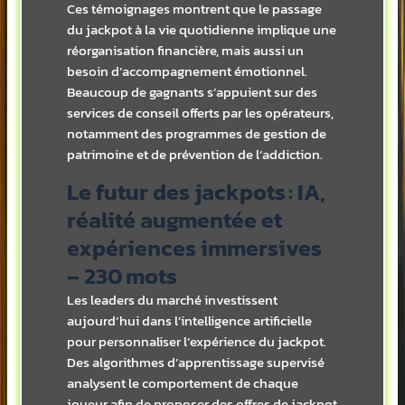
Ces témoignages montrent que le passage
du jackpot à la vie quotidienne implique une
réorganisation financière, mais aussi un
besoin d’accompagnement émotionnel.
Beaucoup de gagnants s’appuient sur des
services de conseil offerts par les opérateurs,
notamment des programmes de gestion de
patrimoine et de prévention de l’addiction.
Le futur des jackpots : IA,
réalité augmentée et
expériences immersives
– 230 mots
Les leaders du marché investissent
aujourd’hui dans l’intelligence artificielle
pour personnaliser l’expérience du jackpot.
Des algorithmes d’apprentissage supervisé
analysent le comportement de chaque
joueur afin de proposer des offres de jackpot