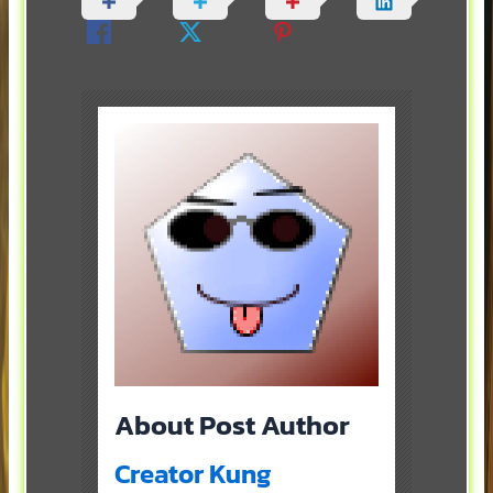
About Post Author
Creator Kung