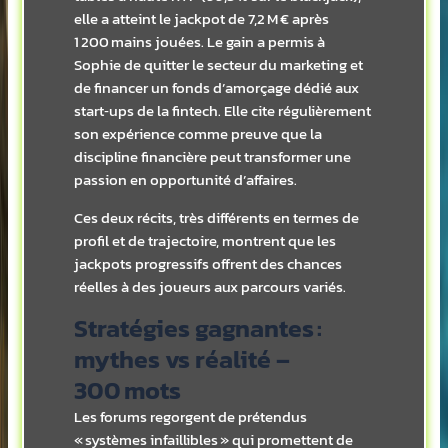
elle a atteint le jackpot de 7,2 M € après
1 200 mains jouées. Le gain a permis à
Sophie de quitter le secteur du marketing et
de financer un fonds d’amorçage dédié aux
start‑ups de la fintech. Elle cite régulièrement
son expérience comme preuve que la
discipline financière peut transformer une
passion en opportunité d’affaires.
Ces deux récits, très différents en termes de
profil et de trajectoire, montrent que les
jackpots progressifs offrent des chances
réelles à des joueurs aux parcours variés.
Stratégies gagnantes :
mythes vs réalité –
300 mots
Les forums regorgent de prétendus
« systèmes infaillibles » qui promettent de