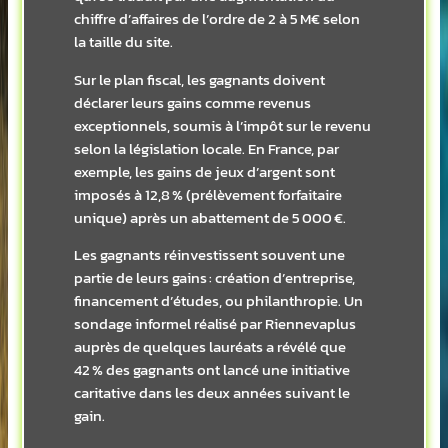
chiffre d’affaires de l’ordre de 2 à 5 M€ selon
la taille du site.
Sur le plan fiscal, les gagnants doivent
déclarer leurs gains comme revenus
exceptionnels, soumis à l’impôt sur le revenu
selon la législation locale. En France, par
exemple, les gains de jeux d’argent sont
imposés à 12,8 % (prélèvement forfaitaire
unique) après un abattement de 5 000 €.
Les gagnants réinvestissent souvent une
partie de leurs gains : création d’entreprise,
financement d’études, ou philanthropie. Un
sondage informel réalisé par Riennevaplus
auprès de quelques lauréats a révélé que
42 % des gagnants ont lancé une initiative
caritative dans les deux années suivant le
gain.