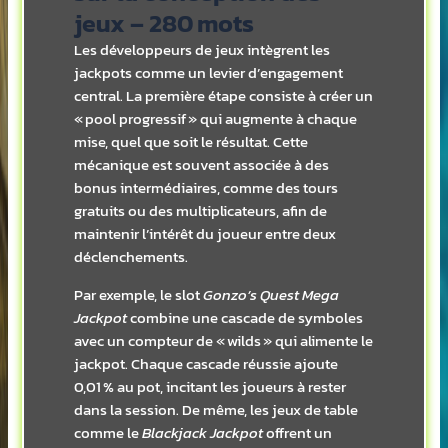
jeux – 280 mots
Les développeurs de jeux intègrent les
jackpots comme un levier d’engagement
central. La première étape consiste à créer un
« pool progressif » qui augmente à chaque
mise, quel que soit le résultat. Cette
mécanique est souvent associée à des
bonus intermédiaires, comme des tours
gratuits ou des multiplicateurs, afin de
maintenir l’intérêt du joueur entre deux
déclenchements.
Par exemple, le slot
Gonzo’s Quest Mega
Jackpot
combine une cascade de symboles
avec un compteur de « wilds » qui alimente le
jackpot. Chaque cascade réussie ajoute
0,01 % au pot, incitant les joueurs à rester
dans la session. De même, les jeux de table
comme le
Blackjack Jackpot
offrent un