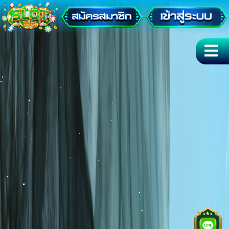
Skip
to
content