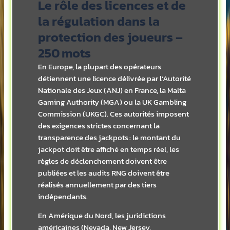
Le rôle des licences et de
la régulation dans la
protection des joueurs –
250 mots
En Europe, la plupart des opérateurs
détiennent une licence délivrée par l’Autorité
Nationale des Jeux (ANJ) en France, la Malta
Gaming Authority (MGA) ou la UK Gambling
Commission (UKGC). Ces autorités imposent
des exigences strictes concernant la
transparence des jackpots : le montant du
jackpot doit être affiché en temps réel, les
règles de déclenchement doivent être
publiées et les audits RNG doivent être
réalisés annuellement par des tiers
indépendants.
En Amérique du Nord, les juridictions
américaines (Nevada, New Jersey,