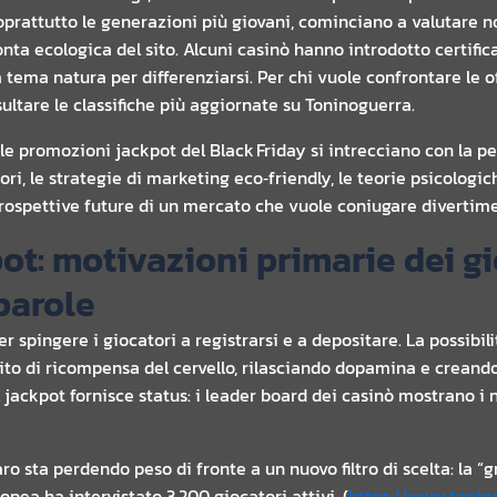
soprattutto le generazioni più giovani, cominciano a valutare n
ronta ecologica del sito. Alcuni casinò hanno introdotto certif
ema natura per differenziarsi. Per chi vuole confrontare le off
ultare le classifiche più aggiornate su Toninoguerra.
e promozioni jackpot del Black Friday si intrecciano con la pe
i, le strategie di marketing eco‑friendly, le teorie psicologich
prospettive future di un mercato che vuole coniugare divertimen
pot: motivazioni primarie dei gi
 parole
er spingere i giocatori a registrarsi e a depositare. La possibi
rcuito di ricompensa del cervello, rilasciando dopamina e creand
il jackpot fornisce status: i leader board dei casinò mostrano i 
ro sta perdendo peso di fronte a un nuovo filtro di scelta: la “
pea ha intervistato 3.200 giocatori attivi. (
https://www.tonin