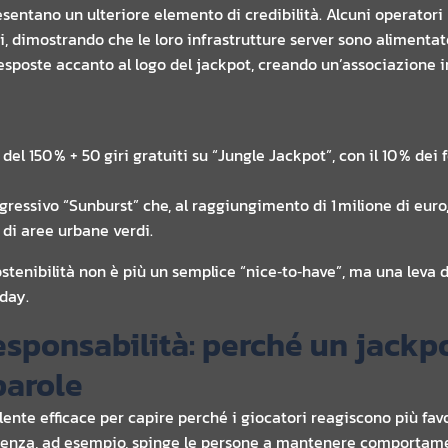
esentano un ulteriore elemento di credibilità. Alcuni operatori
 dimostrando che le loro infrastrutture server sono alimentate
esposte accanto al logo del jackpot, creando un’associazione 
el 150 % + 50 giri gratuiti su “Jungle Jackpot”, con il 10 % dei 
gressivo “Sunburst” che, al raggiungimento di 1 milione di eur
 di aree urbane verdi.
stenibilità non è più un semplice “nice‑to‑have”, ma una leva
iday.
responsabilità: perché un jackp
parole
lente efficace per capire perché i giocatori reagiscono più fa
oerenza, ad esempio, spinge le persone a mantenere comportamen