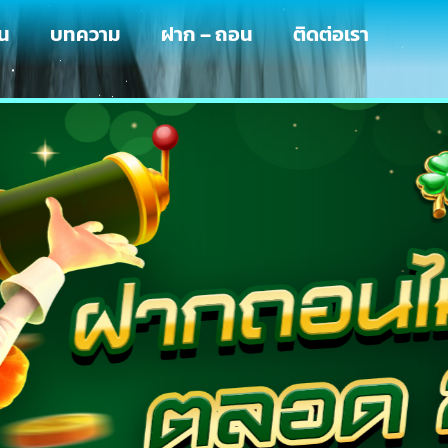
่น
บทความ
ฝาก – ถอน
ติดต่อเรา