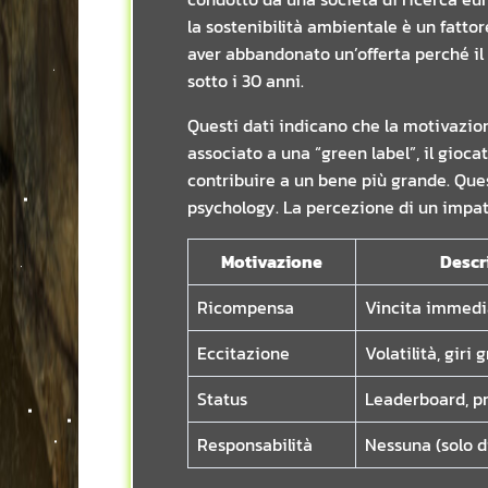
la sostenibilità ambientale è un fattor
aver abbandonato un’offerta perché il 
sotto i 30 anni.
Questi dati indicano che la motivazio
associato a una “green label”, il gio
contribuire a un bene più grande. Que
psychology. La percezione di un impatto
Motivazione
Descr
Ricompensa
Vincita immedia
Eccitazione
Volatilità, giri 
Status
Leaderboard, pr
Responsabilità
Nessuna (solo d