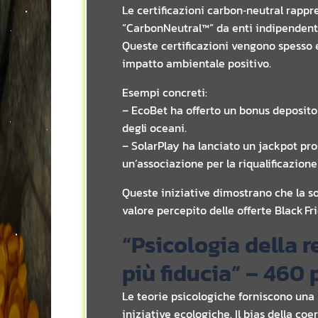
Le certificazioni carbon‑neutral rappr
“CarbonNeutral™” da enti indipendenti,
Queste certificazioni vengono spesso 
impatto ambientale positivo.
Esempi concreti:
– EcoBet ha offerto un bonus deposito d
degli oceani.
– SolarPlay ha lanciato un jackpot pro
un’associazione per la riqualificazione
Queste iniziative dimostrano che la so
valore percepito delle offerte Black Fr
“Psicologia della 
più fiducia” – 460 
Le teorie psicologiche forniscono una 
iniziative ecologiche. Il bias della c