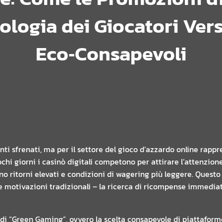
ologia dei Giocatori Verso
Eco‑Consapevoli
nti sfrenati, ma per il settore del gioco d’azzardo online rappr
ochi giorni i casinò digitali competono per attirare l’attenzione
ritorni elevati e condizioni di wagering più leggere. Questo c
motivazioni tradizionali – la ricerca di ricompense immediate 
o di “Green Gaming”, ovvero la scelta consapevole di piattafo