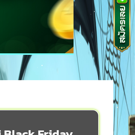
 Black Friday