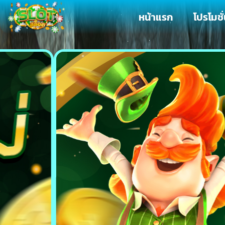
Skip
หน้าแรก
โปรโมชั
to
content