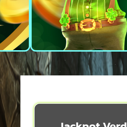
Jackpot Verd