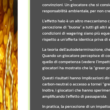
convinzioni. Un giocatore che si cons
responsabilità ambientale, per non cr
L’effetto halo è un altro meccanismo c
percezione di “buona” a tutti gli altri a
condizioni di wagering siano più eque.
rispetto a un’offerta identica priva di
La teoria dell’autodeterminazione, che
Quando un giocatore percepisce di cont
quello di competenza (vedere l’impatt
giocatori ha mostrato che la “green pr
Questi risultati hanno implicazioni dir
carbon‑neutral o accesso a tornei “gre
Inoltre, i giocatori che hanno sperim
amplificando l’effetto di passaparola.
In pratica, la percezione di un impatto