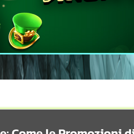
e: Come le Promozioni di