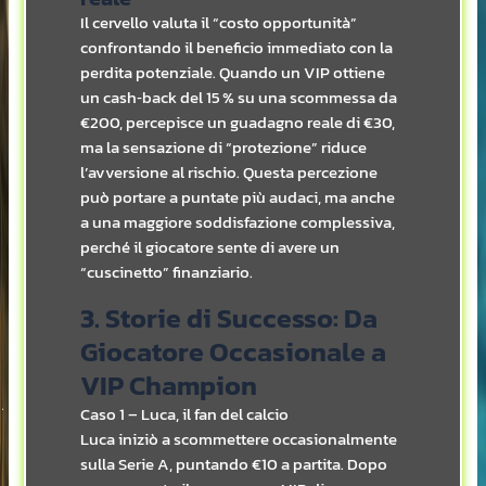
Il cervello valuta il “costo opportunità”
confrontando il beneficio immediato con la
perdita potenziale. Quando un VIP ottiene
un cash‑back del 15 % su una scommessa da
€200, percepisce un guadagno reale di €30,
ma la sensazione di “protezione” riduce
l’avversione al rischio. Questa percezione
può portare a puntate più audaci, ma anche
a una maggiore soddisfazione complessiva,
perché il giocatore sente di avere un
“cuscinetto” finanziario.
3. Storie di Successo: Da
Giocatore Occasionale a
VIP Champion
Caso 1 – Luca, il fan del calcio
Luca iniziò a scommettere occasionalmente
sulla Serie A, puntando €10 a partita. Dopo