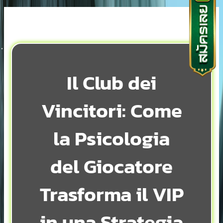
Il Club dei
Vincitori: Come
la Psicologia
del Giocatore
Trasforma il VIP
in una Strategia