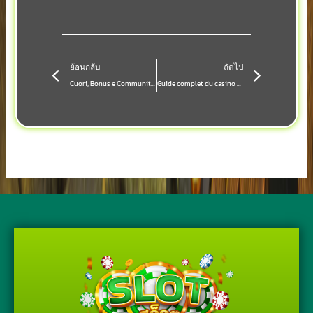
Prev
Next
ย้อนกลับ
ถัดไป
Cuori, Bonus e Community: Come le Funzioni Sociali stanno Rivoluzionando le Slot per San Valentino
Guide complet du casino en ligne – Tout ce que vous devez savoir