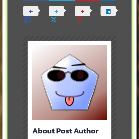
About Post Author