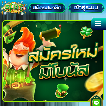
Skip
to
content