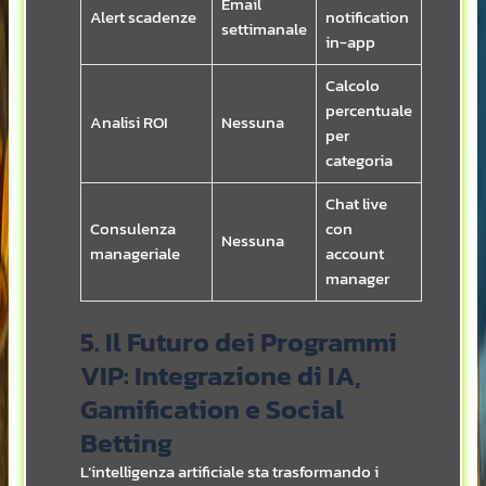
Email
Alert scadenze
notification
settimanale
in-app
Calcolo
percentuale
Analisi ROI
Nessuna
per
categoria
Chat live
Consulenza
con
Nessuna
manageriale
account
manager
5. Il Futuro dei Programmi
VIP: Integrazione di IA,
Gamification e Social
Betting
L’intelligenza artificiale sta trasformando i