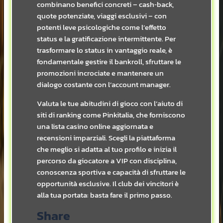
combinano benefici concreti – cash‑back,
quote potenziate, viaggi esclusivi – con
potenti leve psicologiche come l’effetto
status e la gratificazione intermittente. Per
trasformare lo status in vantaggio reale, è
fondamentale gestire il bankroll, sfruttare le
promozioni incrociate e mantenere un
dialogo costante con l’account manager.
Valuta le tue abitudini di gioco con l’aiuto di
siti di ranking come Pinkitalia, che forniscono
una lista casino online aggiornata e
recensioni imparziali. Scegli la piattaforma
che meglio si adatta al tuo profilo e inizia il
percorso da giocatore a VIP con disciplina,
conoscenza sportiva e capacità di sfruttare le
opportunità esclusive. Il club dei vincitori è
alla tua portata: basta fare il primo passo.
Share