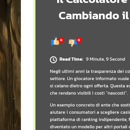
Cambiando il
0
0
Read Time:
9 Minute, 9 Second
Negli ultimi anni la trasparenza dei co
settore. Un giocatore informato vuole
si celano dietro ogni offerta. Questa 
che rendano visibili i costi “nascosti”.
Un esempio concreto di ente che sost
aiutare i consumatori a scegliere casi
piattaforma di ranking indipendente, f
diventato un modello per altri portali 