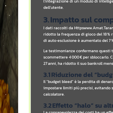
l’integrazione di un modulo di intellige
dell’utente.
3. Impatto sul com
I dati raccolti da Httpswww.Amat.Taran
ridotto la frequenza di gioco del 18 % 
di auto‑esclusione è aumentato del 7 
Le testimonianze confermano questi tr
scommettere 4 000 € per sbloccarlo. Con 
27 anni, ha ridotto il suo bankroll me
3.1 Riduzione del “budg
Il “budget bleed” è la perdita di denaro
impostare limiti più precisi, evitando 
calcolatore.
3.2 Effetto “halo” su a
La consapevolezza dei costi ha un effet