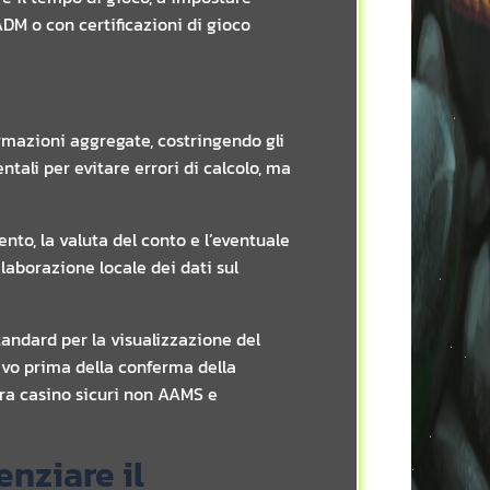
DM o con certificazioni di gioco
formazioni aggregate, costringendo gli
tali per evitare errori di calcolo, ma
ento, la valuta del conto e l’eventuale
elaborazione locale dei dati sul
andard per la visualizzazione del
sivo prima della conferma della
ra casino sicuri non AAMS e
enziare il