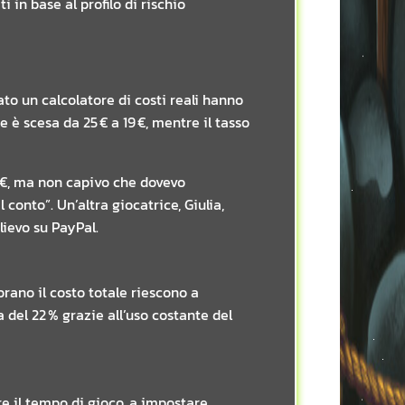
i in base al profilo di rischio
to un calcolatore di costi reali hanno
 è scesa da 25 € a 19 €, mentre il tasso
 €, ma non capivo che dovevo
conto”. Un’altra giocatrice, Giulia,
lievo su PayPal.
orano il costo totale riescono a
 del 22 % grazie all’uso costante del
re il tempo di gioco, a impostare