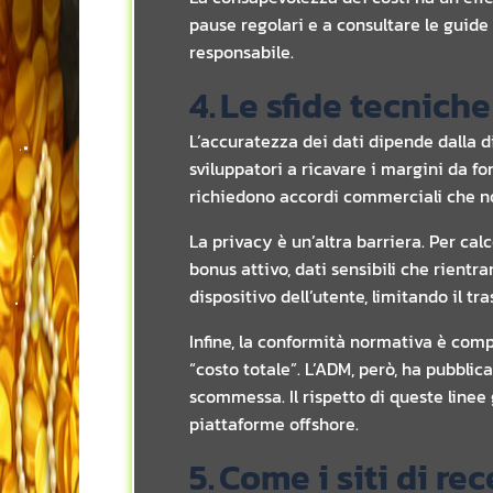
pause regolari e a consultare le guide
responsabile.
4. Le sfide tecnich
L’accuratezza dei dati dipende dalla di
sviluppatori a ricavare i margini da f
richiedono accordi commerciali che non
La privacy è un’altra barriera. Per cal
bonus attivo, dati sensibili che rientr
dispositivo dell’utente, limitando il tr
Infine, la conformità normativa è com
“costo totale”. L’ADM, però, ha pubbli
scommessa. Il rispetto di queste line
piattaforme offshore.
5. Come i siti di r