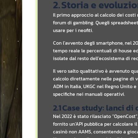
2. Storia e evoluzio
Il primo approccio al calcolo dei costi
forum di gambling. Quegli spreadsheet 
usare per i neofiti.
Con l’avvento degli smartphone, nel 2
tempo reale le percentuali di house e
isolate dal resto dell’ecosistema di re
Il vero salto qualitativo è avvenuto q
calcolo direttamente nelle pagine di v
ADM in Italia, UKGC nel Regno Unito e
specifiche nei manuali operativi.
2.1 Case study: lanci d
Nel 2022 è stato rilasciato “OpenCost
fornito un’API pubblica per calcolare i
casinò non AAMS, consentendo a giocator