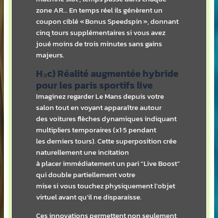
zone AR… En temps réel ils génèrent un
coupon ciblé « Bonus Speedspin », donnant
cinq tours supplémentaires si vous avez
joué moins de trois minutes sans gains
majeurs.
H₃​c) Réalité augmentée hybride
pour les paris sportifs live
Imaginez regarder Le Mans depuis votre
salon tout en voyant apparaître autour
des voitures flèches dynamiques indiquant
multipliers temporaires (x1·5 pendant
les derniers tours). Cette superposition crée
naturellement une incitation
à placer immédiatement un pari “Live Boost”
qui double partiellement votre
mise si vous touchez physiquement l’objet
virtuel avant qu’il ne disparaisse.
Ces innovations permettent non seulement