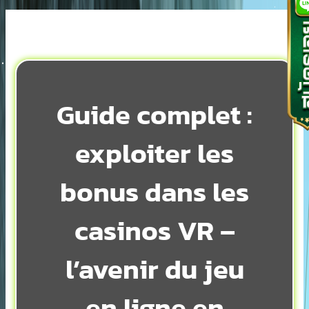
Guide complet :
exploiter les
bonus dans les
casinos VR –
l’avenir du jeu
en ligne en