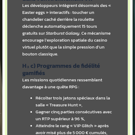
Les développeurs intègrent désormais des «
Easter eggs » interactifs : toucher un
chandelier caché derrière la roulette
déclenche automatiquement 15 tours
gratuits sur
Starburst Galaxy
. Ce mécanisme
encourage l’exploration spatiale du casino
virtuel plutôt que la simple pression d’un
bouton classique.
H₃ c) Programmes de fidélité
gamifiés
Les missions quotidiennes ressemblent
davantage à une quête RPG :
Récolter trois jetons spéciaux dans la
salle « Treasure Hunt »,
Gagner cinq parties consécutives avec
un RTP supérieur à 96 %,
Atteindre le rang « VIP Glitch » après
avoir misé plus de 5 000 € cumulés,