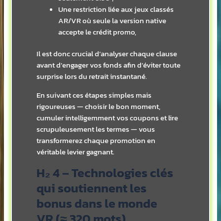
Une restriction liée aux jeux classés
AR/VR où seule la version native
accepte le crédit promo,
Il est donc crucial d’analyser chaque clause
avant d’engager vos fonds afin d’éviter toute
surprise lors du retrait instantané.
En suivant ces étapes simples mais
rigoureuses — choisir le bon moment,
cumuler intelligemment vos coupons et lire
scrupuleusement les termes — vous
transformerez chaque promotion en
véritable levier gagnant.
H₂ 4 – Technologies clés
qui soutiennent les
bonus dans le monde
VR (≈ 320 mots)