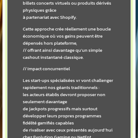
billets concerts virtuels ou produits dérivés
physiques grâce
à partenariat avec Shopify.​
Cette approche crée réellement une boucle
économique où vos gains peuvent être
dépensés hors plateforme,
// offrant ainsi davantage qu’un simple
cashout instantané classique.
// Impact concurrentiel
Les start‑ups spécialisées vr vont challenger
rapidement nos géants traditionnels :
les acteurs établis devront proposer non
seulement davantage
de jackpots progressifs mais surtout
développer leurs propres programmes
fidélité gamifiés capables
de rivaliser avec ceux présentés aujourd’hui
chez Evolution Gaming ou NetEnt.​