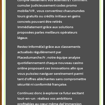
compte réellement vos attentes ET comment
cumuler judicieusement codes promo
mobile/VR , vous convertirez chacun­un­des
tours gratuits ou crédits initiaux en gains
concrets pouvant être retirés
immédiatement grâce aux solutions
proposées parles meilleurs opérateurs
légaux.
Restez informé(e) grâce aux classements
actualisés régulièrement par
Placedumarche.Fr ; notre équipe analyse
quotidiennement chaque nouveau casino
online proposant ces innovations afin que
vous puissiez naviguer sereinement parmi
tant d’offres alléchantes sans compromettre
sécurité ni conformité française.
Continuez donc à explorer ce futur excitant
tout-en-un : réalisez vos ambitions
profitables au cœur même del’immersion