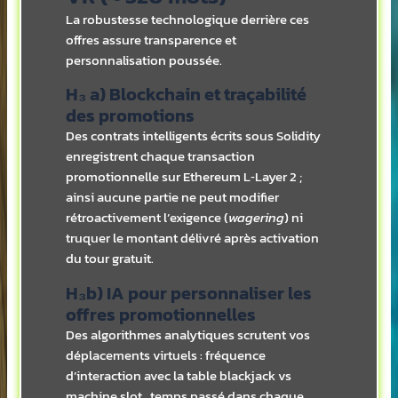
La robustesse technologique derrière ces
offres assure transparence et
personnalisation poussée.
H₃ a) Blockchain et traçabilité
des promotions
Des contrats intelligents écrits sous Solidity
enregistrent chaque transaction
promotionnelle sur Ethereum L‑Layer 2 ;
ainsi aucune partie ne peut modifier
rétroactivement l’exigence (
wagering
) ni
truquer le montant délivré après activation
du tour gratuit.
H₃​b) IA pour personnaliser les
offres promotionnelles
Des algorithmes analytiques scrutent vos
déplacements virtuels : fréquence
d’interaction avec la table blackjack vs
machine slot , temps passé dans chaque