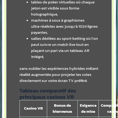
tables de poker virtuelles où chaque
jeton est visible sous forme
holographique,
machines à sous à graphismes
ultra‑réalistes avec jusqu’à 1024 lignes
payantes,
salles dédiées au sport‑betting où l’on
peut suivre un match live tout en
plaçant un pari via un tableau AR
intégré,
sans oublier les expériences hybrides mêlant
réalité augmentée pour projeter les cotes
directement sur votre écran TV préféré.
Tableau comparatif des
principaux casinos VR
Bonus de
Exigence
Compatib
Casino VR
bienvenue
de mise
casq