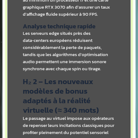
au minimum un processeur i7 et une carte
graphique RTX 3070 afin d’assurer un taux
d’affichage fluide supérieur à 90 FPS.
Analyse technique rapide
Les serveurs edge situés près des
data‑centers européens réduisent
considérablement la perte de paquets,
tandis que les algorithmes d’optimisation
audio permettent une immersion sonore
synchrone avec chaque spin ou tirage.
H₂ 2 – Les nouveaux
modèles de bonus
adaptés à la réalité
virtuelle (≈ 340 mots)
Le passage au virtuel impose aux opérateurs
de repenser leurs incitations classiques pour
profiter pleinement du potentiel sensoriel