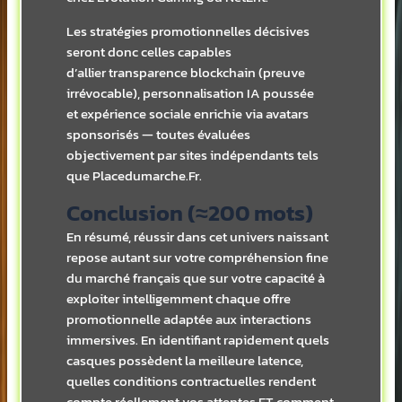
Les stratégies promotionnelles décisives
seront donc celles capables
d’allier transparence blockchain (preuve
irrévocable), personnalisation IA poussée
et expérience sociale enrichie via avatars
sponsorisés ­— toutes évaluées
objectivement par sites indépendants tels
que Placedumarche.Fr.
Conclusion ​(≈​​200 mots)
En résumé, réussir dans cet univers naissant
repose autant sur votre compréhension fine
du marché français que sur votre capacité à
exploiter intelligemment chaque offre
promotionnelle adaptée aux interactions
immersives. En identifiant rapidement quels
casques possèdent la meilleure latence,
quelles conditions contractuelles rendent