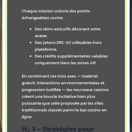
Chaque mission octroie des points
échangeables contre :
Des skins exclusifs décorant votre
avatar,
Des jetons ERC‑20 utilisables hors
plateforme,
Des crédits supplémentaires valables
uniquement dans les zones AR.
En combinant ces trois axes — matériel
gratuit, interactions environnementales et
progression ludifiée — les nouveaux casinos
créent une boucle incitative bien plus
puissante que celle proposée par les sites
traditionnels classés parmi le
top casino en
ligne
.
H₂ 3 – Stratégies pour