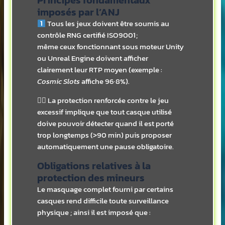
Principes fondamentaux
imposés par l’ANJ
Tous les jeux doivent être soumis au
contrôle RNG certifié ISO 9001 ;
même ceux fonctionnant sous moteur Unity
ou Unreal Engine doivent afficher
clairement leur RTP moyen (exemple :
Cosmic Slots
affiche 96·8%).
２️⃣ La protection renforcée contre le jeu
excessif implique que tout casque utilisé
doive pouvoir détecter quand il est porté
trop longtemps (>90 min) puis proposer
automatiquement une pause obligatoire.​
Obligations relatives à la
protection des mineurs
Le masquage complet fourni par certains
casques rend difficile toute surveillance
physique ; ainsi il est imposé que :