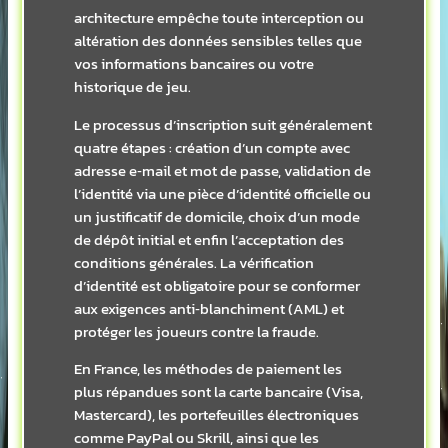
architecture empêche toute interception ou
altération des données sensibles telles que
vos informations bancaires ou votre
historique de jeu.
Le processus d’inscription suit généralement
quatre étapes : création d’un compte avec
adresse e‑mail et mot de passe, validation de
l’identité via une pièce d’identité officielle ou
un justificatif de domicile, choix d’un mode
de dépôt initial et enfin l’acceptation des
conditions générales. La vérification
d’identité est obligatoire pour se conformer
aux exigences anti‑blanchiment (AML) et
protéger les joueurs contre la fraude.
En France, les méthodes de paiement les
plus répandues sont la carte bancaire (Visa,
Mastercard), les portefeuilles électroniques
comme PayPal ou Skrill, ainsi que les