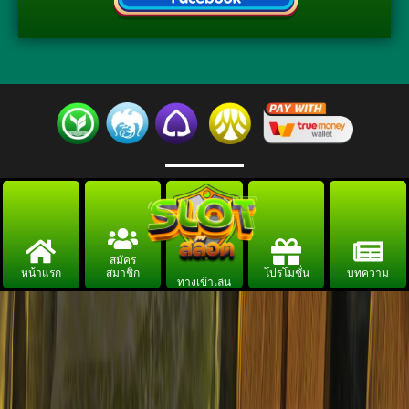
สมัคร
หน้าแรก
สมาชิก
โปรโมชั่น
บทความ
ทางเข้าเล่น