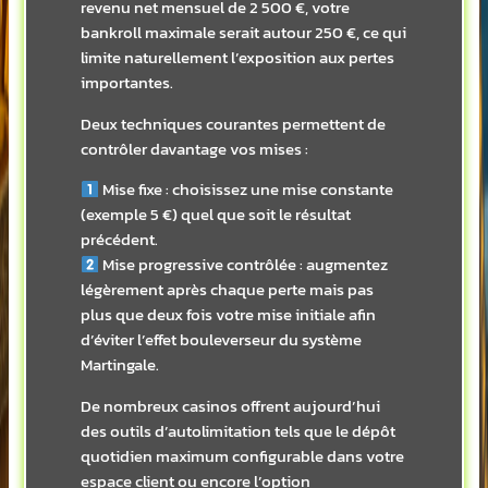
revenu net mensuel de 2 500 €, votre
bankroll maximale serait autour 250 €, ce qui
limite naturellement l’exposition aux pertes
importantes.
Deux techniques courantes permettent de
contrôler davantage vos mises :
Mise fixe : choisissez une mise constante
(exemple 5 €) quel que soit le résultat
précédent.
Mise progressive contrôlée : augmentez
légèrement après chaque perte mais pas
plus que deux fois votre mise initiale afin
d’éviter l’effet bouleverseur du système
Martingale.
De nombreux casinos offrent aujourd’hui
des outils d’autolimitation tels que le dépôt
quotidien maximum configurable dans votre
espace client ou encore l’option