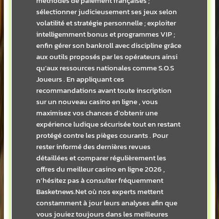
méthodes de paiement françaises ;
sélectionner judicieusement ses jeux selon
volatilité et stratégie personnelle ; exploiter
intelligemment bonus et programmes VIP ;
enfin gérer son bankroll avec discipline grâce
aux outils proposés par les opérateurs ainsi
qu’aux ressources nationales comme S.O.S
Joueurs . En appliquant ces
recommandations avant toute inscription
sur un nouveau casino en ligne , vous
maximisez vos chances d’obtenir une
expérience ludique sécurisée tout en restant
protégé contre les pièges courants . Pour
rester informé des dernières revues
détaillées et comparer régulièrement les
offres du meilleur casino en ligne 2026 ,
n’hésitez pas à consulter fréquemment
Basketnews.Net où nos experts mettent
constamment à jour leurs analyses afin que
vous jouiez toujours dans les meilleures