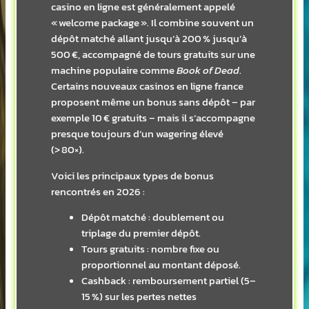
casino en ligne est généralement appelé
« welcome package ». Il combine souvent un
dépôt matché allant jusqu’à 200 % jusqu’à
500 €, accompagné de tours gratuits sur une
machine populaire comme
Book of Dead
.
Certains nouveaux casinos en ligne france
proposent même un bonus sans dépôt – par
exemple 10 € gratuits – mais il s’accompagne
presque toujours d’un wagering élevé
(> 80×).
Voici les principaux types de bonus
rencontrés en 2026 :
Dépôt matché : doublement ou
triplage du premier dépôt.
Tours gratuits : nombre fixe ou
proportionnel au montant déposé.
Cashback : remboursement partiel (5–
15 %) sur les pertes nettes