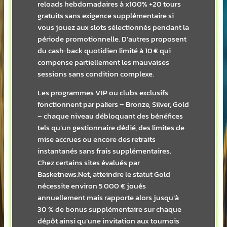
reloads hebdomadaires à x100% +20 tours
gratuits sans exigence supplémentaire si
vous jouez aux slots sélectionnés pendant la
période promotionnelle. D’autres proposent
du cash‑back quotidien limité à 10 € qui
compense partiellement les mauvaises
sessions sans condition complexe.
Les programmes VIP ou clubs exclusifs
fonctionnent par paliers – Bronze, Silver, Gold
– chaque niveau débloquant des bénéfices
tels qu’un gestionnaire dédié, des limites de
mise accrues ou encore des retraits
instantanés sans frais supplémentaires.
Chez certains sites évalués par
Basketnews.Net, atteindre le statut Gold
nécessite environ 5 000 € joués
annuellement mais rapporte alors jusqu’à
30 % de bonus supplémentaire sur chaque
dépôt ainsi qu’une invitation aux tournois