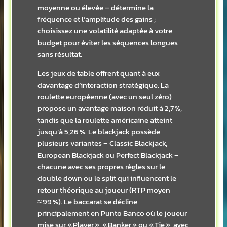
moyenne ou élevée – détermine la
fréquence et l’amplitude des gains ;
choisissez une volatilité adaptée à votre
budget pour éviter les séquences longues
sans résultat.
Les jeux de table offrent quant à eux
davantage d’interaction stratégique. La
roulette européenne (avec un seul zéro)
propose un avantage maison réduit à 2,7 %,
tandis que la roulette américaine atteint
jusqu’à 5,26 %. Le blackjack possède
plusieurs variantes – Classic Blackjack,
European Blackjack ou Perfect Blackjack –
chacune avec ses propres règles sur le
double down ou le split qui influencent le
retour théorique au joueur (RTP moyen
≈ 99 %). Le baccarat se décline
principalement en Punto Banco où le joueur
mise sur « Player », « Banker » ou « Tie », avec