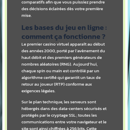
comparatifs afin que vous puissiez prendre
des décisions éclairées dès votre première
mise.
Les bases du jeu en ligne :
comment ça fonctionne ?
Le premier casino virtuel apparaît au début
des années 2000, porté par l’avènement du
haut débit et des premiers générateurs de
nombres aléatoires (RNG). Aujourd’hui,
chaque spin ou main est contrôlé par un
algorithme certifié qui garantit un taux de
retour au joueur (RTP) conforme aux
exigences légales.
Sur le plan technique, les serveurs sont
hébergés dans des data‑centers sécurisés et
protégés par le cryptage SSL ; toutes les
communications entre votre navigateur et le
site sont ainsi chiffrées à 256 bits. Cette