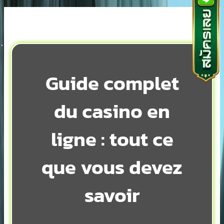
Guide complet
du casino en
ligne : tout ce
que vous devez
savoir