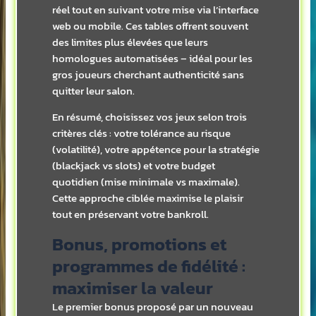
réel tout en suivant votre mise via l’interface
web ou mobile. Ces tables offrent souvent
des limites plus élevées que leurs
homologues automatisées – idéal pour les
gros joueurs cherchant authenticité sans
quitter leur salon.
En résumé, choisissez vos jeux selon trois
critères clés : votre tolérance au risque
(volatilité), votre appétence pour la stratégie
(blackjack vs slots) et votre budget
quotidien (mise minimale vs maximale).
Cette approche ciblée maximise le plaisir
tout en préservant votre bankroll.
Bonus, promotions et
programmes de fidélité :
maximiser la valeur
Le premier bonus proposé par un nouveau