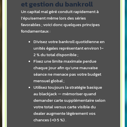
et gestion du bankroll
Un capital mal géré conduit rapidement à
l’épuisement même lors des séries
favorables ; voici donc quelques principes
fondamentaux :
Divisez votre bankroll quotidienne en
unités égales représentant environ 1–
2 % du total disponible ;
Fixez une limite maximale perdue
chaque jour afin qu’une mauvaise
séance ne menace pas votre budget
mensuel global ;
Utilisez toujours la stratégie basique
au blackjack — mémoriser quand
demander carte supplémentaire selon
votre total versus carte visible du
dealer augmente légèrement vos
chances (+0·5 %) .