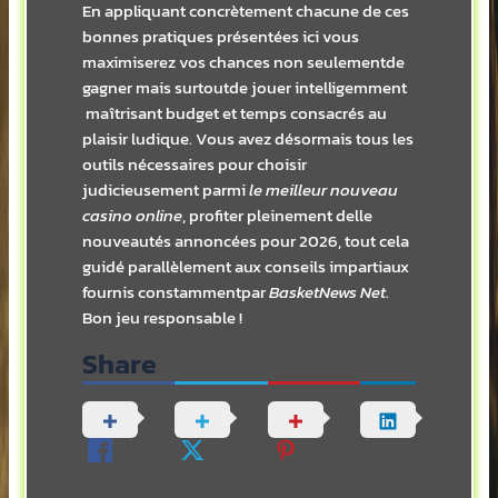
En appliquant concrètement chacune de ces
bonnes pratiques présentées ici vous
maximiserez vos chances non seulementde
gagner mais surtoutde jouer intelligemment
­ maîtrisant budget et temps consacrés au
plaisir ludique.​ Vous avez désormais tous les
outils nécessaires pour choisir
judicieusement parmi
le meilleur nouveau
casino online
, profiter pleinement delle
nouveautés annoncées pour 2026, tout cela
guidé parallèlement aux conseils impartiaux
fournis constammentpar
BasketNews Net
.
Bon jeu responsable !
Share