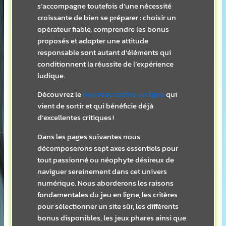
s’accompagne toutefois d’une nécessité
croissante de bien se préparer : choisir un
opérateur fiable, comprendre les bonus
proposés et adopter une attitude
responsable sont autant d’éléments qui
conditionnent la réussite de l’expérience
ludique.
Découvrez le
nouveau casino en ligne
qui
vient de sortir et qui bénéficie déjà
d’excellentes critiques !
Dans les pages suivantes nous
décomposerons sept axes essentiels pour
tout passionné ou néophyte désireux de
naviguer sereinement dans cet univers
numérique. Nous aborderons les raisons
fondamentales du jeu en ligne, les critères
pour sélectionner un site sûr, les différents
bonus disponibles, les jeux phares ainsi que