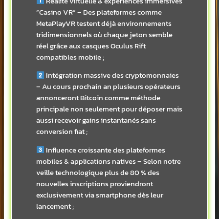
Réalité virtuelle & expériences immersives
“Casino VR” – Des plateformes comme
MetaPlayVR testent déjà environnements
tridimensionnels où chaque jeton semble
réel grâce aux casques Oculus Rift
compatibles mobile ;
Intégration massive des cryptomonnaies
– Au cours prochain an plusieurs opérateurs
annonceront Bitcoin comme méthode
principale non seulement pour déposer mais
aussi recevoir gains instantanés sans
conversion fiat ;
Influence croissante des plateformes
mobiles & applications natives – Selon notre
veille technologique plus de 80 % des
nouvelles inscriptions proviendront
exclusivement via smartphone dès leur
lancement ;