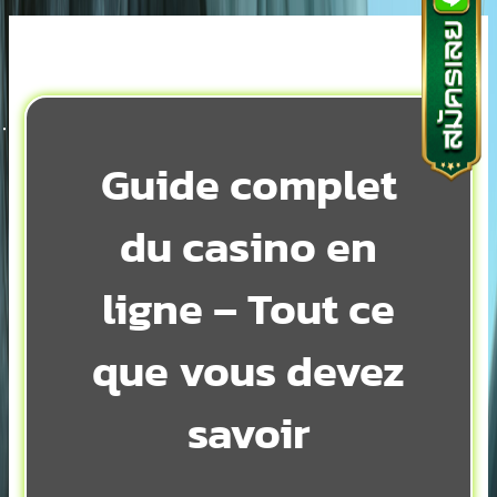
Guide complet
du casino en
ligne – Tout ce
que vous devez
savoir