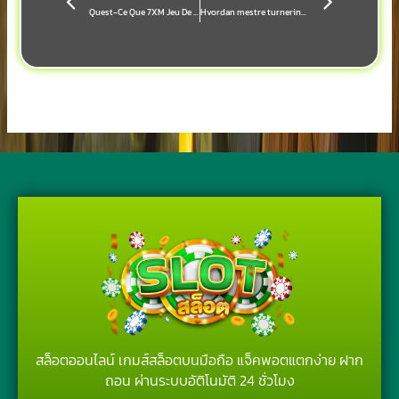
Quest-Ce Que 7XM Jeu De Casino — République française Get Started
Hvordan mestre turneringer på nettcasino – en komplett guide til suksess
สล็อตออนไลน์ เกมส์สล็อตบนมือถือ แจ็คพอตแตกง่าย ฝาก
ถอน ผ่านระบบอัติโนมัติ 24 ชั่วโมง