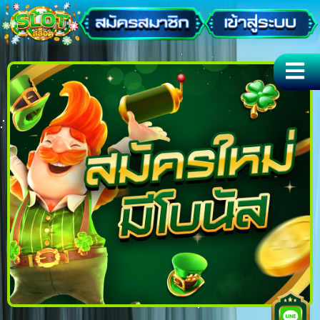
Skip
to
content