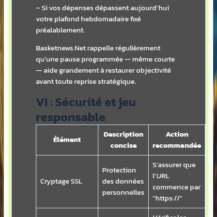
– Si vos dépenses dépassent aujourd’hui
votre plafond hebdomadaire fixé
préalablement.
Basketnews.Net rappelle régulièrement
qu’une pause programmée — même courte
— aide grandement à restaurer objectivité
avant toute reprise stratégique.
VI : Sécurité et jeu
responsable
Description
Action
Élément
concise
recommandée
S’assurer que
Protection
l’URL
Cryptage SSL
des données
commence par
personnelles
“https://”