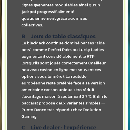
lignes gagnantes modulables ainsi qu’un
jackpot progressif alimenté
quotidiennement grâce aux mises
collectives.
B Jeux de table classiques
Le blackjack continue dominé par ses “side
bets” comme Perfect Pairs ou Lucky Ladies
augmentant considérablement le RTP
lorsqu’ils sont joués correctement (meilleur
nouveau casino en ligne met souvent ces
options sous lumière). La roulette
européenne reste préférée face à sa version
américaine car son unique zéro réduit
l’avantage maison à seulement 2,7 %. Enfin le
baccarat propose deux variantes simples —
Punto Banco très répandu chez Evolution
Gaming.
C Live dealer : l’expérience