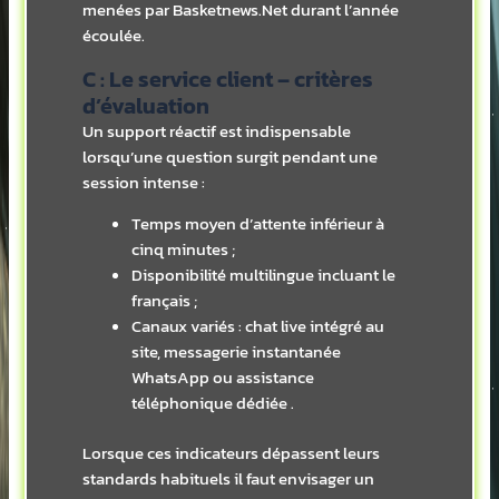
menées par Basketnews.Net durant l’année
écoulée.
C : Le service client – critères
d’évaluation
Un support réactif est indispensable
lorsqu’une question surgit pendant une
session intense :
Temps moyen d’attente inférieur à
cinq minutes ;
Disponibilité multilingue incluant le
français ;
Canaux variés : chat live intégré au
site, messagerie instantanée
WhatsApp ou assistance
téléphonique dédiée .
Lorsque ces indicateurs dépassent leurs
standards habituels il faut envisager un