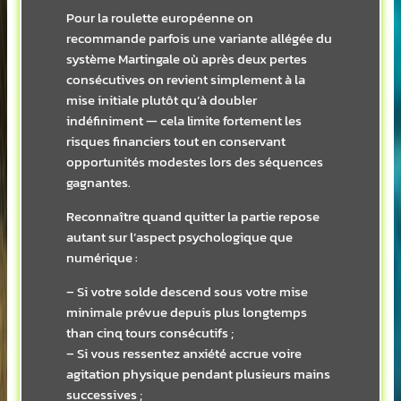
Pour la roulette européenne on
recommande parfois une variante allégée du
système Martingale où après deux pertes
consécutives on revient simplement à la
mise initiale plutôt qu’à doubler
indéfiniment — cela limite fortement les
risques financiers tout en conservant
opportunités modestes lors des séquences
gagnantes.
Reconnaître quand quitter la partie repose
autant sur l’aspect psychologique que
numérique :
– Si votre solde descend sous votre mise
minimale prévue depuis plus longtemps
than cinq tours consécutifs ;
– Si vous ressentez anxiété accrue voire
agitation physique pendant plusieurs mains
successives ;