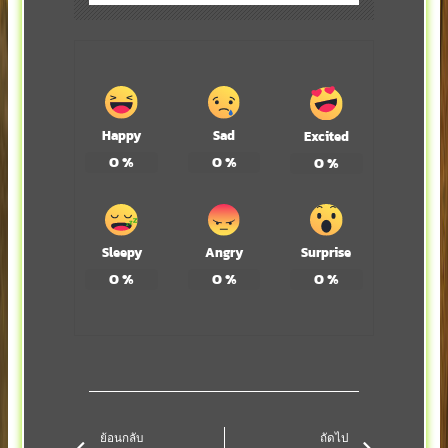
Happy
Sad
Excited
0
%
0
%
0
%
Sleepy
Angry
Surprise
0
%
0
%
0
%
Prev
Next
ย้อนกลับ
ถัดไป