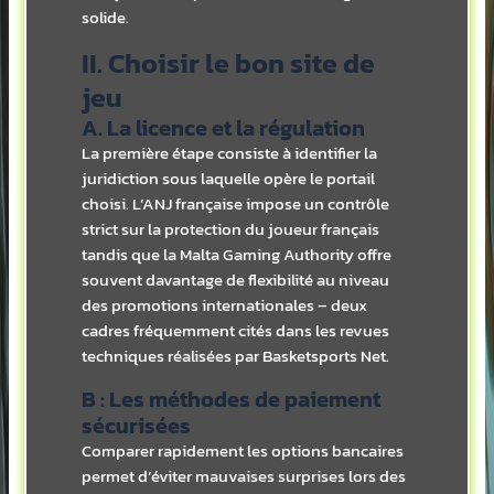
solide.
II. Choisir le bon site de
jeu
A. La licence et la régulation
La première étape consiste à identifier la
juridiction sous laquelle opère le portail
choisi. L’ANJ française impose un contrôle
strict sur la protection du joueur français
tandis que la Malta Gaming Authority offre
souvent davantage de flexibilité au niveau
des promotions internationales – deux
cadres fréquemment cités dans les revues
techniques réalisées par Basketsports Net.
B : Les méthodes de paiement
sécurisées
Comparer rapidement les options bancaires
permet d’éviter mauvaises surprises lors des