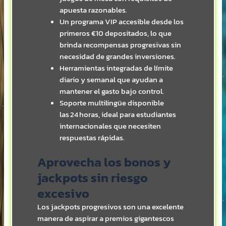
apuesta razonables.
Un programa VIP accesible desde los
primeros €10 depositados, lo que
brinda recompensas progresivas sin
necesidad de grandes inversiones.
Herramientas integradas de límite
diario y semanal que ayudan a
mantener el gasto bajo control.
Soporte multilingüe disponible
las 24 horas, ideal para estudiantes
internacionales que necesiten
respuestas rápidas.
Aprovecha los bonos y
jackpots sin riesgo
excesivo
Los jackpots progresivos son una excelente
manera de aspirar a premios gigantescos