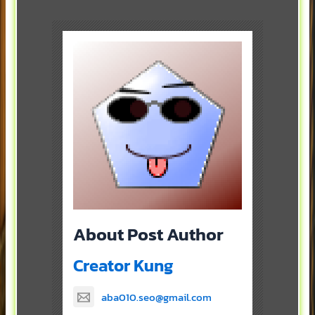
About Post Author
Creator Kung
aba010.seo@gmail.com