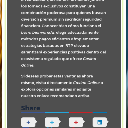
los torneos exclusivos constituyen una
combinación poderosa para quienes buscan
diversión premium sin sacrificar seguridad
financiera. Conocer bien cómo funciona el
bono bienvenida
, elegir adecuadamente
métodos pagos eficientes e implementar
estrategias basadas en RTP elevado
garantizará experiencias positivas dentro del
ecosistema regulado que ofrece
Casino
Online
.
Si deseas probar estas ventajas ahora
mismo, visita directamente
Casino Online
o
explora opciones similares mediante
nuestro enlace recomendado arriba.
Share