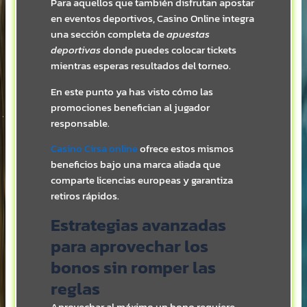
Para aquellos que también disfrutan apostar
en eventos deportivos, Casino Online integra
una sección completa de
apuestas
deportivas
donde puedes colocar tickets
mientras esperas resultados del torneo.
En este punto ya has visto cómo las
promociones benefician al jugador
responsable.
Casino Cirsa online
ofrece estos mismos
beneficios bajo una marca aliada que
comparte licencias europeas y garantiza
retiros rápidos.
Estrategias avanzadas
para aprovechar los
bonos sin romper las
reglas
Aprovechar al máximo un bono requiere