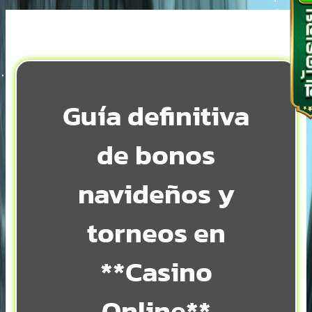
Guía definitiva
de bonos
navideños y
torneos en
**Casino
Online**