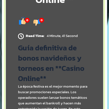
0
0
Read Time:
4 Minute, 41 Second
Guía definitiva de
bonos navideños y
torneos en **Casino
Online**
La época festiva es el mejor momento para
buscar promociones especiales. Los
operadores suelen lanzar bonos temáticos
que aumentan el bankroll y hacen más
entretenida la sesión de juego. En este