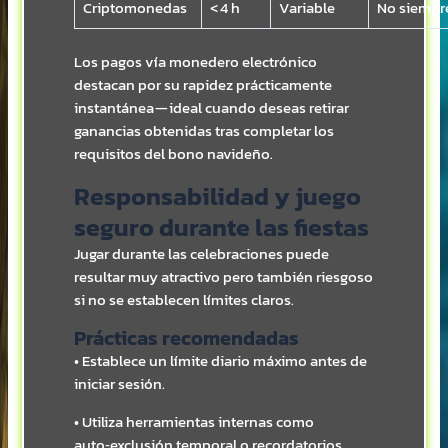
Criptomonedas
< 4 h
Variable
No siempr
Los pagos vía monedero electrónico
destacan por su rapidez prácticamente
instantánea​​ — ideal cuando deseas retirar
ganancias obtenidas tras completar los
requisitos del bono navideño.
Responsabilidad y juego
seguro durante las fiestas
Jugar durante las celebraciones puede
resultar muy atractivo pero también riesgoso
si no se establecen límites claros.
Prácticas recomendadas
• Establece un límite diario máximo antes de
iniciar sesión.
• Utiliza herramientas internas como
auto‑exclusión temporal o recordatorios