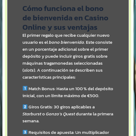
Cómo funciona el bono
de bienvenida en Casino
Online y sus ventajas
El primer regalo que recibe cualquier nuevo
usuario es el
bono bienvenida
. Este consiste
en un porcentaje adicional sobre el primer
depósito y puede incluir giros gratis sobre
máquinas tragamonedas seleccionadas
(
slots
). A continuación se describen sus
características principales:
Match Bonus: Hasta un 100 % del depósito
inicial, con un límite máximo de €500.
Giros Gratis: 30 giros aplicables a
Starburst
o
Gonzo’s Quest
durante la primera
semana.
Requisitos de apuesta: Un multiplicador