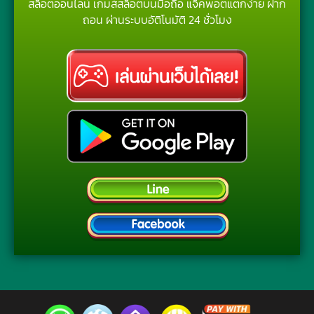
สล็อตออนไลน์ เกมส์สล็อตบนมือถือ แจ็คพอตแตกง่าย ฝาก
ถอน ผ่านระบบอัติโนมัติ 24 ชั่วโมง