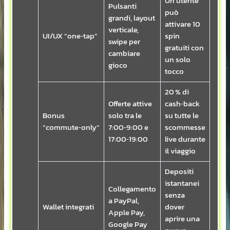
Un utente
Pulsanti
può
grandi, layout
attivare 10
verticale,
UI/UX “one‑tap”
spin
swipe per
gratuiti con
cambiare
un solo
gioco
tocco
20 % di
Offerte attive
cash‑back
Bonus
solo tra le
su tutte le
“commute‑only”
7:00‑9:00 e
scommesse
17:00‑19:00
live durante
il viaggio
Depositi
istantanei
Collegamento
senza
a PayPal,
Wallet integrati
dover
Apple Pay,
aprire una
Google Pay