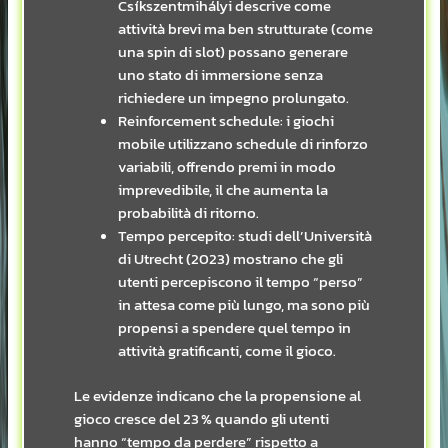
Csíkszentmihályi descrive come
attività brevi ma ben strutturate (come
una spin di slot) possano generare
uno stato di immersione senza
richiedere un impegno prolungato.
Reinforcement schedule: i giochi
mobile utilizzano schedule di rinforzo
variabili, offrendo premi in modo
imprevedibile, il che aumenta la
probabilità di ritorno.
Tempo percepito: studi dell’Università
di Utrecht (2023) mostrano che gli
utenti percepiscono il tempo “perso”
in attesa come più lungo, ma sono più
propensi a spendere quel tempo in
attività gratificanti, come il gioco.
Le evidenze indicano che la propensione al
gioco cresce del 23 % quando gli utenti
hanno “tempo da perdere” rispetto a