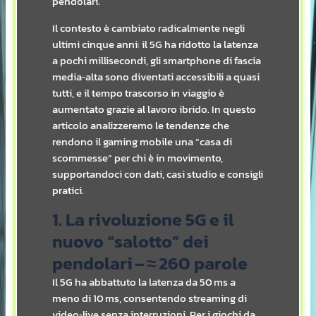
pendolari.
Il contesto è cambiato radicalmente negli
ultimi cinque anni: il 5G ha ridotto la latenza
a pochi millisecondi, gli smartphone di fascia
media‑alta sono diventati accessibili a quasi
tutti, e il tempo trascorso in viaggio è
aumentato grazie al lavoro ibrido. In questo
articolo analizzeremo le tendenze che
rendono il gaming mobile una “casa di
scommesse” per chi è in movimento,
supportandoci con dati, casi studio e consigli
pratici.
1. La rivoluzione 5G e il
nuovo “salotto” dei
pendolari – ≈ 260 parole
Il 5G ha abbattuto la latenza da 50 ms a
meno di 10 ms, consentendo streaming di
video‑live senza interruzioni. Per i giochi da