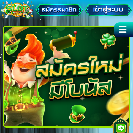
Skip
to
content