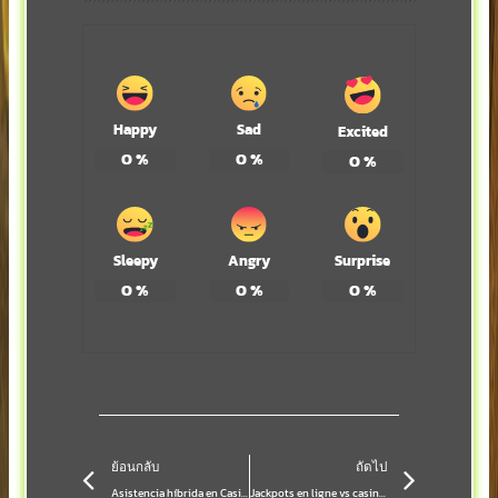
Happy
Sad
Excited
0
%
0
%
0
%
Sleepy
Angry
Surprise
0
%
0
%
0
%
Prev
Next
ย้อนกลับ
ถัดไป
Asistencia híbrida en Casino Online: IA y agentes humanos al servicio de los jugadores de slots
Jackpots en ligne vs casinos terrestres : le guide complet pour choisir le meilleur terrain de jeu