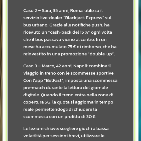
Caso 2 – Sara, 35 anni, Roma: utilizza il
servizio live‑dealer “Blackjack Express” sul
bus urbano. Grazie alle notifiche push, ha
ricevuto un “cash‑back del 15 %” ogni volta
che il bus passava vicino al centro. In un
mese ha accumulato 75 € di rimborso, che ha
reinvestito in una promozione “double‑up”.
Caso 3 – Marco, 42 anni, Napoli: combina il
viaggio in treno con le scommesse sportive.
Con l’app “BetFast”, imposta una scommessa
pre‑match durante la lettura del giornale
digitale. Quando il treno entra nella zona di
copertura 5G, la quota si aggiorna in tempo
reale, permettendogli di chiudere la
scommessa con un profitto di 30 €.
Le lezioni chiave: scegliere giochi a bassa
volatilità per sessioni brevi, utilizzare le