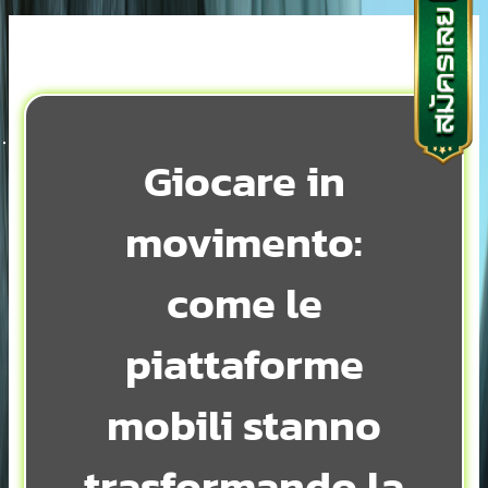
Giocare in
movimento:
come le
piattaforme
mobili stanno
trasformando la