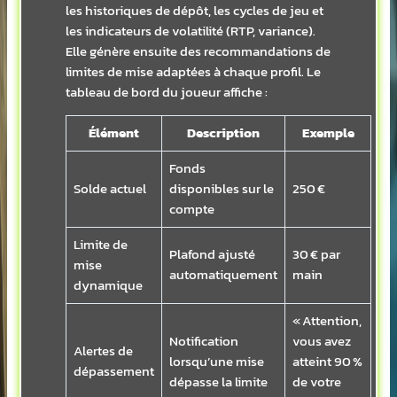
les historiques de dépôt, les cycles de jeu et
les indicateurs de volatilité (RTP, variance).
Elle génère ensuite des recommandations de
limites de mise adaptées à chaque profil. Le
tableau de bord du joueur affiche :
Élément
Description
Exemple
Fonds
Solde actuel
disponibles sur le
250 €
compte
Limite de
Plafond ajusté
30 € par
mise
automatiquement
main
dynamique
« Attention,
Notification
vous avez
Alertes de
lorsqu’une mise
atteint 90 %
dépassement
dépasse la limite
de votre