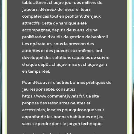
table attirent chaque jour des milliers de
joueurs, désireux de mesurer leurs
compétences tout en profitant d’enjeux
attractifs. Cette dynamique a été
accompagnée, depuis deux ans, d’une
prolifération d’outils de gestion de bankroll.
Les opérateurs, sous la pression des
autorités et des joueurs eux‑mêmes, ont
développé des solutions capables de suivre
chaque dépôt, chaque mise et chaque gain
en temps réel.
Pour découvrir d’autres bonnes pratiques de
jeu responsable, consultez
https://www.commentjyvais.fr/. Ce site
propose des ressources neutres et
accessibles, idéales pour quiconque veut
approfondir les bonnes habitudes de jeu
sans se perdre dans le jargon technique.