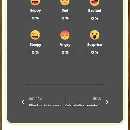
Happy
Sad
Excited
0
%
0
%
0
%
Sleepy
Angry
Surprise
0
%
0
%
0
%
Prev
Next
ย้อนกลับ
ถัดไป
Oltre il luccichio: come il design dei casinò moderni trasforma le promozioni in esperienze di gioco
Guía definitiva para estudiantes que buscan jugar con presupuesto limitado en Casino Online