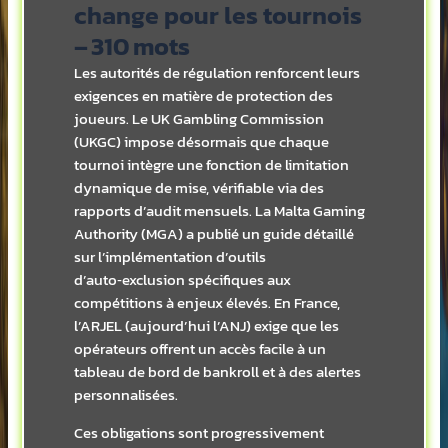
change pour les tournois
– 310 mots
Les autorités de régulation renforcent leurs
exigences en matière de protection des
joueurs. Le UK Gambling Commission
(UKGC) impose désormais que chaque
tournoi intègre une fonction de limitation
dynamique de mise, vérifiable via des
rapports d’audit mensuels. La Malta Gaming
Authority (MGA) a publié un guide détaillé
sur l’implémentation d’outils
d’auto‑exclusion spécifiques aux
compétitions à enjeux élevés. En France,
l’ARJEL (aujourd’hui l’ANJ) exige que les
opérateurs offrent un accès facile à un
tableau de bord de bankroll et à des alertes
personnalisées.
Ces obligations sont progressivement