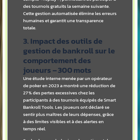
des tournois gratuits la semaine suivante.
Cette gestion automatisée élimine les erreurs
humaines et garantit une transparence
totale.
3. Impact des outils de
gestion de bankroll sur le
comportement des
joueurs – 300 mots
Une étude interne menée par un opérateur
de poker en 2023 a montré une réduction de
27 % des pertes excessives chez les
participants à des tournois équipés de Smart
Bankroll Tools. Les joueurs ont déclaré se
sentir plus maîtres de leurs dépenses, grâce
à des limites visibles et à des alertes en
temps réel.