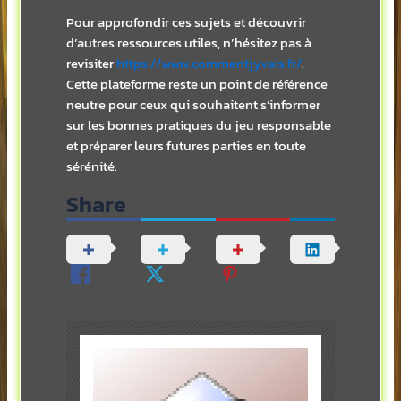
Pour approfondir ces sujets et découvrir
d’autres ressources utiles, n’hésitez pas à
revisiter
https://www.commentjyvais.fr/
.
Cette plateforme reste un point de référence
neutre pour ceux qui souhaitent s’informer
sur les bonnes pratiques du jeu responsable
et préparer leurs futures parties en toute
sérénité.
Share