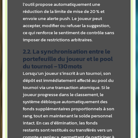
l’outil propose automatiquement une
réduction de la limite de mise de 20 % et
envoie une alerte push. Le joueur peut
accepter, modifier ou refuser la suggestion,
ce qui renforce le sentiment de contrôle sans
imposer de restrictions arbitraires.
2.2. La synchronisation entre le
portefeuille du joueur et le pool
du tournoi – 130 mots
Lorsqu’un joueur s’inscrit à un tournoi, son
dépôt est immédiatement affecté au pool du
tournoi via une transaction atomique. Si le
joueur progresse dans le classement, le
système débloque automatiquement des
fonds supplémentaires proportionnels à son
rang, tout en maintenant le solde personnel
intact. En cas d’élimination, les fonds
restants sont restitués ou transférés vers un
compte « replay », permettant de participer à