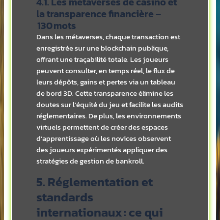
4.1. Les métaverses de casino et
la transparence financière –
130 mots
Dans les métaverses, chaque transaction est
enregistrée sur une blockchain publique,
offrant une traçabilité totale. Les joueurs
peuvent consulter, en temps réel, le flux de
leurs dépôts, gains et pertes via un tableau
de bord 3D. Cette transparence élimine les
doutes sur l’équité du jeu et facilite les audits
réglementaires. De plus, les environnements
virtuels permettent de créer des espaces
d’apprentissage où les novices observent
des joueurs expérimentés appliquer des
stratégies de gestion de bankroll.
5. Réglementation et
standards
internationaux : ce qui