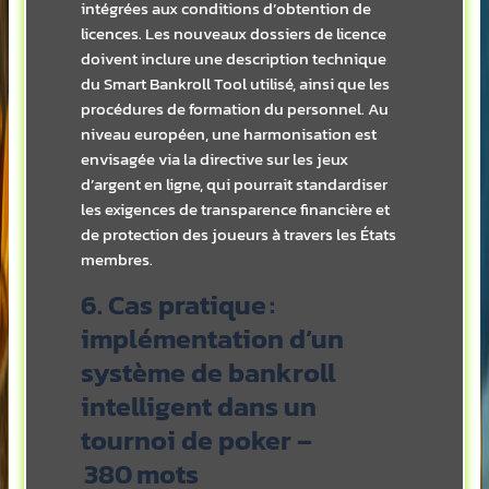
intégrées aux conditions d’obtention de
licences. Les nouveaux dossiers de licence
doivent inclure une description technique
du Smart Bankroll Tool utilisé, ainsi que les
procédures de formation du personnel. Au
niveau européen, une harmonisation est
envisagée via la directive sur les jeux
d’argent en ligne, qui pourrait standardiser
les exigences de transparence financière et
de protection des joueurs à travers les États
membres.
6. Cas pratique :
implémentation d’un
système de bankroll
intelligent dans un
tournoi de poker –
380 mots