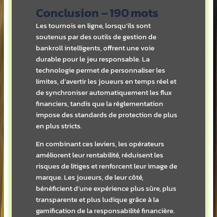
Conclusion – 190 mots
Les tournois en ligne, lorsqu’ils sont
soutenus par des outils de gestion de
bankroll intelligents, offrent une voie
durable pour le jeu responsable. La
technologie permet de personnaliser les
limites, d’avertir les joueurs en temps réel et
de synchroniser automatiquement les flux
financiers, tandis que la réglementation
impose des standards de protection de plus
en plus stricts.
En combinant ces leviers, les opérateurs
améliorent leur rentabilité, réduisent les
risques de litiges et renforcent leur image de
marque. Les joueurs, de leur côté,
bénéficient d’une expérience plus sûre, plus
transparente et plus ludique grâce à la
gamification de la responsabilité financière.