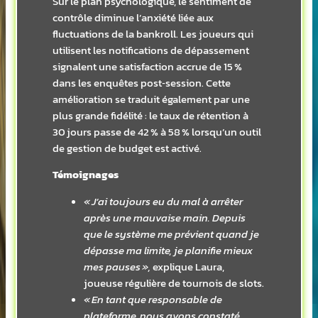
Sur le plan psychologique, le sentiment de
contrôle diminue l’anxiété liée aux
fluctuations de la bankroll. Les joueurs qui
utilisent les notifications de dépassement
signalent une satisfaction accrue de 15 %
dans les enquêtes post‑session. Cette
amélioration se traduit également par une
plus grande fidélité : le taux de rétention à
30 jours passe de 42 % à 58 % lorsqu’un outil
de gestion de budget est activé.
Témoignages
« J’ai toujours eu du mal à arrêter
après une mauvaise main. Depuis
que le système me prévient quand je
dépasse ma limite, je planifie mieux
mes pauses »,
explique Laura,
joueuse régulière de tournois de slots.
« En tant que responsable de
plateforme, nous avons constaté