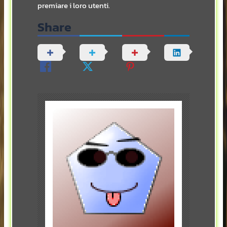
premiare i loro utenti.
Share