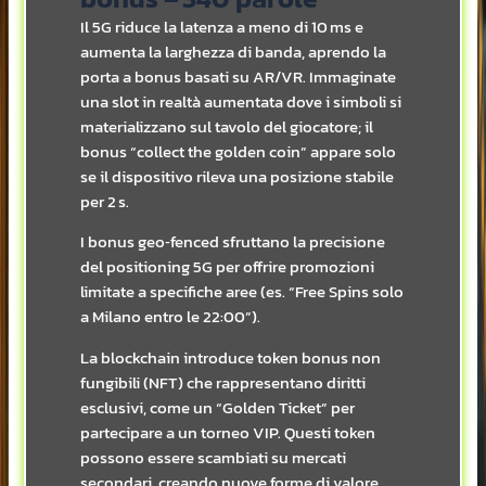
Il 5G riduce la latenza a meno di 10 ms e
aumenta la larghezza di banda, aprendo la
porta a bonus basati su AR/VR. Immaginate
una slot in realtà aumentata dove i simboli si
materializzano sul tavolo del giocatore; il
bonus “collect the golden coin” appare solo
se il dispositivo rileva una posizione stabile
per 2 s.
I bonus geo‑fenced sfruttano la precisione
del positioning 5G per offrire promozioni
limitate a specifiche aree (es. “Free Spins solo
a Milano entro le 22:00”).
La blockchain introduce token bonus non
fungibili (NFT) che rappresentano diritti
esclusivi, come un “Golden Ticket” per
partecipare a un torneo VIP. Questi token
possono essere scambiati su mercati
secondari, creando nuove forme di valore