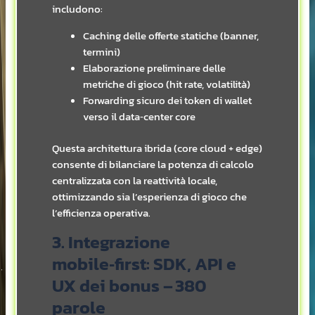
includono:
Caching delle offerte statiche (banner,
termini)
Elaborazione preliminare delle
metriche di gioco (hit rate, volatilità)
Forwarding sicuro dei token di wallet
verso il data‑center core
Questa architettura ibrida (core cloud + edge)
consente di bilanciare la potenza di calcolo
centralizzata con la reattività locale,
ottimizzando sia l’esperienza di gioco che
l’efficienza operativa.
3. Integrazione
mobile‑first: SDK, API e
UX dei bonus – 380
parole