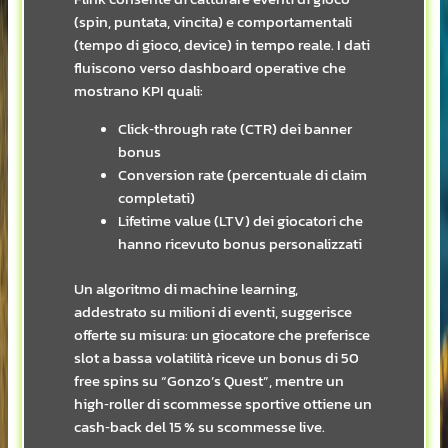
(spin, puntata, vincita) e comportamentali
(tempo di gioco, device) in tempo reale. I dati
fluiscono verso dashboard operative che
mostrano KPI quali:
Click‑through rate (CTR) dei banner
bonus
Conversion rate (percentuale di claim
completati)
Lifetime value (LTV) dei giocatori che
hanno ricevuto bonus personalizzati
Un algoritmo di machine learning,
addestrato su milioni di eventi, suggerisce
offerte su misura: un giocatore che preferisce
slot a bassa volatilità riceve un bonus di 50
free spins su “Gonzo’s Quest”, mentre un
high‑roller di scommesse sportive ottiene un
cash‑back del 15 % su scommesse live.