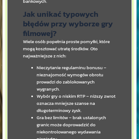
bankowych.
Jak unikać typowych
błędów przy wyborze gry
filmowej?
Wiele osób popełnia proste pomyłki, które
mogą kosztować utratę środków. Oto
najważniejsze z nich:
Nieczytanie regulaminu bonusu –
nieznajomość wymogów obrotu
prowadzi do zablokowanych
wygranych.
Wybór gry o niskim RTP – niższy zwrot
oznacza mniejsze szanse na
długoterminowy zysk.
Gra bez limitów – brak ustalonych
granic może doprowadzić do
niekontrolowanego wydawania
pieniędzy.