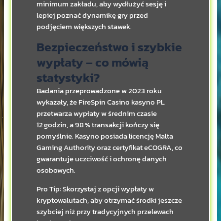
minimum zakładu, aby wydłużyć sesję i
lepiej poznać dynamikę gry przed
podjęciem większych stawek.
Bezpieczeństwo i szybkie
wypłaty – co mówią
statystyki?
Badania przeprowadzone w 2023 roku
wykazały, że FireSpin Casino kasyno PL
przetwarza wypłaty w średnim czasie
12 godzin, a 98 % transakcji kończy się
pomyślnie. Kasyno posiada licencję Malta
Gaming Authority oraz certyfikat eCOGRA, co
gwarantuje uczciwość i ochronę danych
osobowych.
Pro Tip: Skorzystaj z opcji wypłaty w
kryptowalutach, aby otrzymać środki jeszcze
szybciej niż przy tradycyjnych przelewach