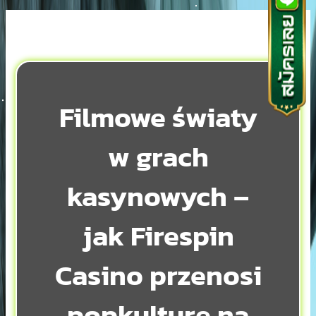
Filmowe światy
w grach
kasynowych –
jak Firespin
Casino przenosi
popkulturę na