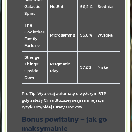
Galactic
NetEnt
96,5 %
Średnia
Spins
The
Godfather:
Microgaming
95,8 %
Wysoka
Family
Fortune
Stranger
Things:
Pragmatic
97,2 %
Niska
Upside
Play
Down
Pro Tip: Wybieraj automaty o wyższym RTP,
gdy zależy Ci na dłuższej sesji i mniejszym
ryzyku szybkiej utraty środków.
Bonus powitalny – jak go
maksymalnie