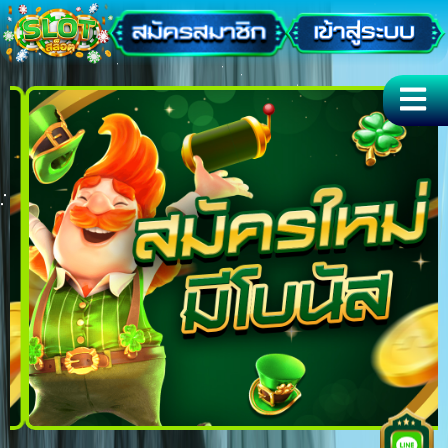
Skip
to
content