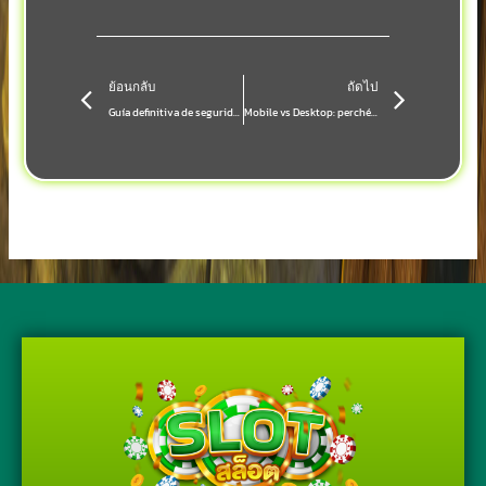
Prev
Next
ย้อนกลับ
ถัดไป
Guía definitiva de seguridad móvil en Casino Online: juega tranquilo y gana más
Mobile vs Desktop: perché le piattaforme di gioco d’azzardo su smartphone regalano bonus più vantaggiosi e un’esperienza superiore