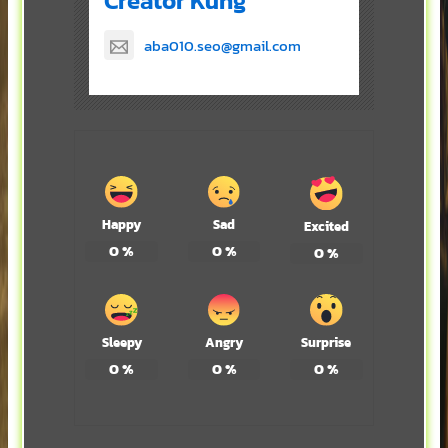
Creator Kung
aba010.seo@gmail.com
Happy
Sad
Excited
0
%
0
%
0
%
Sleepy
Angry
Surprise
0
%
0
%
0
%