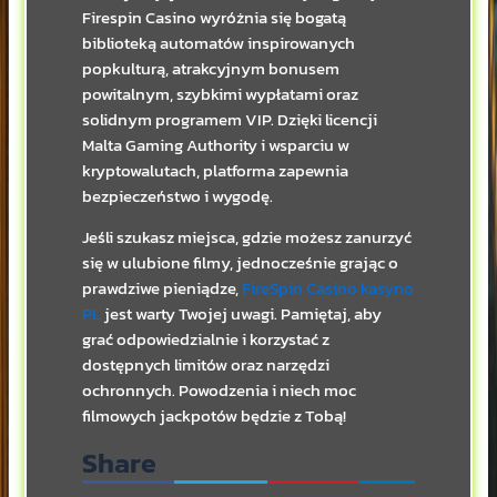
Firespin Casino wyróżnia się bogatą
biblioteką automatów inspirowanych
popkulturą, atrakcyjnym bonusem
powitalnym, szybkimi wypłatami oraz
solidnym programem VIP. Dzięki licencji
Malta Gaming Authority i wsparciu w
kryptowalutach, platforma zapewnia
bezpieczeństwo i wygodę.
Jeśli szukasz miejsca, gdzie możesz zanurzyć
się w ulubione filmy, jednocześnie grając o
prawdziwe pieniądze,
FireSpin Casino kasyno
PL
jest warty Twojej uwagi. Pamiętaj, aby
grać odpowiedzialnie i korzystać z
dostępnych limitów oraz narzędzi
ochronnych. Powodzenia i niech moc
filmowych jackpotów będzie z Tobą!
Share