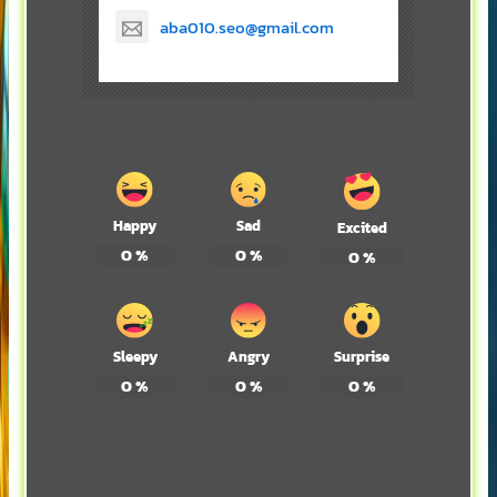
aba010.seo@gmail.com
Happy
Sad
Excited
0
%
0
%
0
%
Sleepy
Angry
Surprise
0
%
0
%
0
%