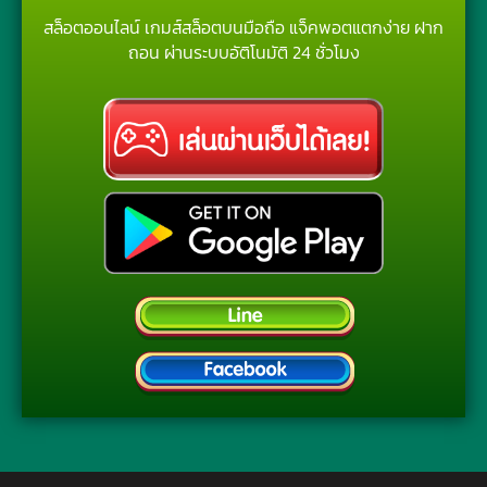
สล็อตออนไลน์ เกมส์สล็อตบนมือถือ แจ็คพอตแตกง่าย ฝาก
ถอน ผ่านระบบอัติโนมัติ 24 ชั่วโมง