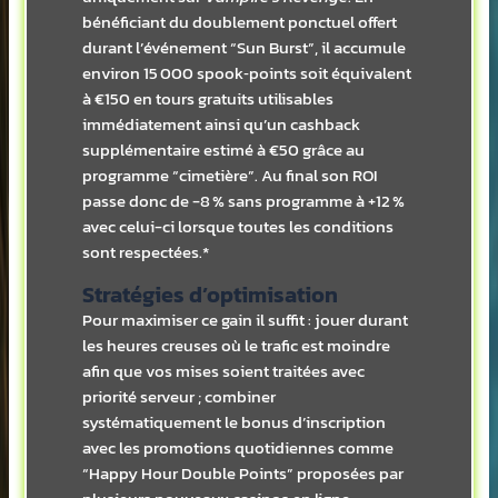
bénéficiant du doublement ponctuel offert
durant l’événement “Sun Burst”, il accumule
environ 15 000 spook‐points soit équivalent
à €150 en tours gratuits utilisables
immédiatement ainsi qu’un cashback
supplémentaire estimé à €50 grâce au
programme “cimetière”. Au final son ROI
passe donc de -8 % sans programme à +12 %
avec celui-ci lorsque toutes les conditions
sont respectées.*
Stratégies d’optimisation
Pour maximiser ce gain il suffit : jouer durant
les heures creuses où le trafic est moindre
afin que vos mises soient traitées avec
priorité serveur ; combiner
systématiquement le bonus d’inscription
avec les promotions quotidiennes comme
“Happy Hour Double Points” proposées par