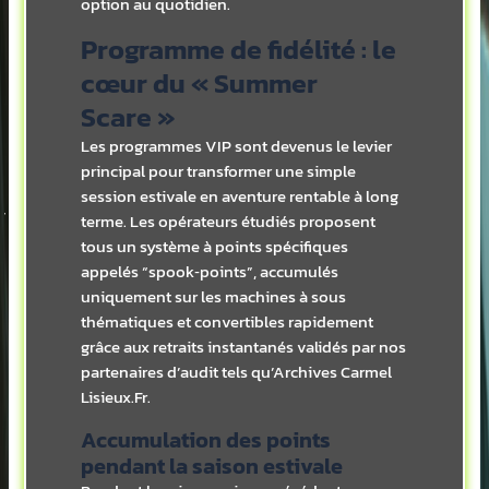
option au quotidien.
Programme de fidélité : le
cœur du « Summer
Scare »
Les programmes VIP sont devenus le levier
principal pour transformer une simple
session estivale en aventure rentable à long
terme. Les opérateurs étudiés proposent
tous un système à points spécifiques
appelés “spook‑points”, accumulés
uniquement sur les machines à sous
thématiques et convertibles rapidement
grâce aux retraits instantanés validés par nos
partenaires d’audit tels qu’Archives Carmel
Lisieux.Fr.
Accumulation des points
pendant la saison estivale