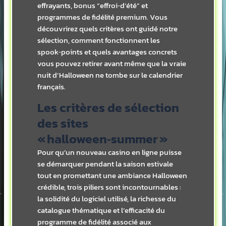
effrayants, bonus “effroi‑d’été” et
programmes de fidélité premium. Vous
découvrirez quels critères ont guidé notre
sélection, comment fonctionnent les
spook‑points et quels avantages concrets
vous pouvez retirer avant même que la vraie
nuit d’Halloween ne tombe sur le calendrier
français.
Les critères de sélection
des sites
« halloween‑summer »
Pour qu’un nouveau casino en ligne puisse
se démarquer pendant la saison estivale
tout en promettant une ambiance Halloween
crédible, trois piliers sont incontournables :
la solidité du logiciel utilisé, la richesse du
catalogue thématique et l’efficacité du
programme de fidélité associé aux