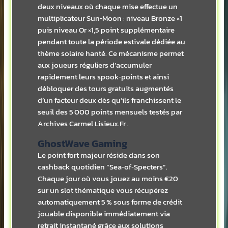
deux niveaux où chaque mise effectue un
multiplicateur Sun‑Moon : niveau Bronze ×1
puis niveau Or ×1,5 point supplémentaire
pendant toute la période estivale dédiée au
thème solaire hanté. Ce mécanisme permet
aux joueurs réguliers d’accumuler
rapidement leurs spook‑points et ainsi
débloquer des tours gratuits augmentés
d’un facteur deux dès qu’ils franchissent le
seuil des 5 000 points mensuels testés par
Archives Carmel Lisieux.Fr .
GhostWave Gaming
Le point fort majeur réside dans son
cashback quotidien “Sea‑of‑Specters”.
Chaque jour où vous jouez au moins €20
sur un slot thématique vous récupérez
automatiquement 5 % sous forme de crédit
jouable disponible immédiatement via
retrait instantané grâce aux solutions