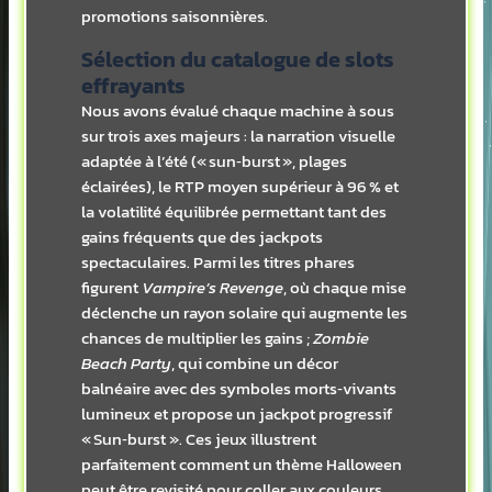
promotions saisonnières.
Sélection du catalogue de slots
effrayants
Nous avons évalué chaque machine à sous
sur trois axes majeurs : la narration visuelle
adaptée à l’été (« sun‑burst », plages
éclairées), le RTP moyen supérieur à 96 % et
la volatilité équilibrée permettant tant des
gains fréquents que des jackpots
spectaculaires. Parmi les titres phares
figurent
Vampire’s Revenge
, où chaque mise
déclenche un rayon solaire qui augmente les
chances de multiplier les gains ;
Zombie
Beach Party
, qui combine un décor
balnéaire avec des symboles morts‑vivants
lumineux et propose un jackpot progressif
« Sun‑burst ». Ces jeux illustrent
parfaitement comment un thème Halloween
peut être revisité pour coller aux couleurs