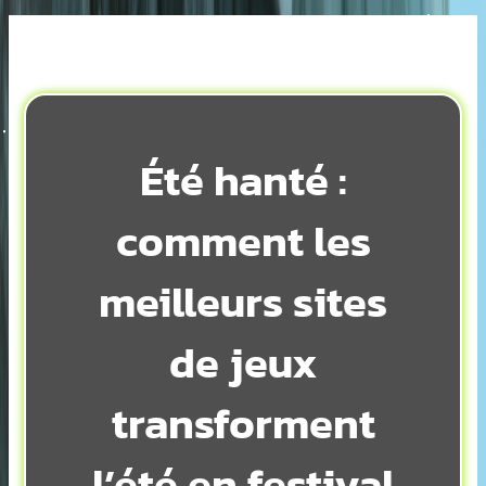
Été hanté :
comment les
meilleurs sites
de jeux
transforment
l’été en festival