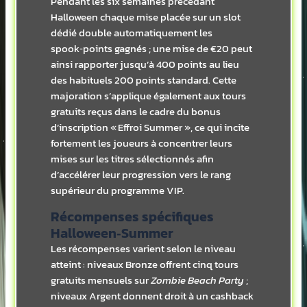
Pendant les six semaines précédant
Halloween chaque mise placée sur un slot
dédié double automatiquement les
spook‑points gagnés ; une mise de €20 peut
ainsi rapporter jusqu’à 400 points au lieu
des habituels 200 points standard. Cette
majoration s’applique également aux tours
gratuits reçus dans le cadre du bonus
d’inscription « Effroi Summer », ce qui incite
fortement les joueurs à concentrer leurs
mises sur les titres sélectionnés afin
d’accélérer leur progression vers le rang
supérieur du programme VIP.
Récompenses spécifiques
Halloween‑Summer
Les récompenses varient selon le niveau
atteint : niveaux Bronze offrent cinq tours
gratuits mensuels sur
Zombie Beach Party
;
niveaux Argent donnent droit à un cashback