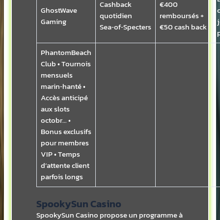
Cashback
€400
GhostWave
quotidien
remboursés +
Gaming
Sea‑of‑Specters
€50 cash back
PhantomBeach
Club • Tournois
mensuels
marin‑hanté •
Accès anticipé
aux slots
octobr… •
Bonus exclusifs
pour membres
VIP • Temps
d’attente client
parfois longs
SpookySun Casino
SpookySun Casino propose un programme à