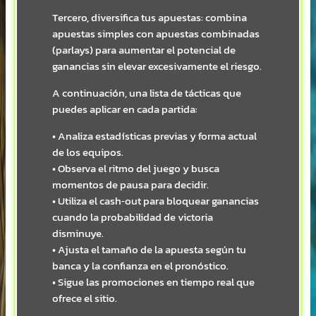
Tercero, diversifica tus apuestas: combina
apuestas simples con apuestas combinadas
(parlays) para aumentar el potencial de
ganancias sin elevar excesivamente el riesgo.
A continuación, una lista de tácticas que
puedes aplicar en cada partida:
• Analiza estadísticas previas y forma actual
de los equipos.
• Observa el ritmo del juego y busca
momentos de pausa para decidir.
• Utiliza el cash‑out para bloquear ganancias
cuando la probabilidad de victoria
disminuye.
• Ajusta el tamaño de la apuesta según tu
banca y la confianza en el pronóstico.
• Sigue las promociones en tiempo real que
ofrece el sitio.