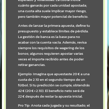
cuánto ganarás por cada unidad apostada;
una cuota alta suele implicar mayor riesgo,
pero también mayor potencial de beneficio.
Antes de lanzar la primera apuesta, define tu
presupuesto y establece límites de pérdida.
La gestión de banca es la base para no
acabar con la cuenta vacía. Además, revisa
siempre los requisitos de wagering de los
bonos; algunos requieren apostar varias
veces el importe recibido antes de poder
retirar ganancias.
Ejemplo: Imagina que apuestaste 20 € a una
cuota de 2.10 en el segundo tiempo de un
fútbol. Si tu predicción se cumple, obtendrás
42 € (20 € × 2.10). El beneficio neto será de
22 € después de restar la apuesta inicial.
Pro Tip: Anota cada jugada y su resultado; el