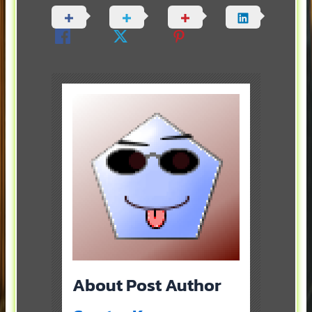
About Post Author