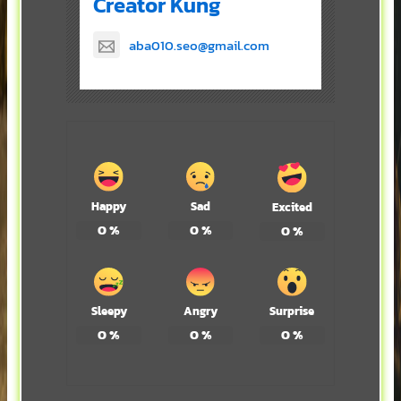
Creator Kung
aba010.seo@gmail.com
Happy
Sad
Excited
0
%
0
%
0
%
Sleepy
Angry
Surprise
0
%
0
%
0
%