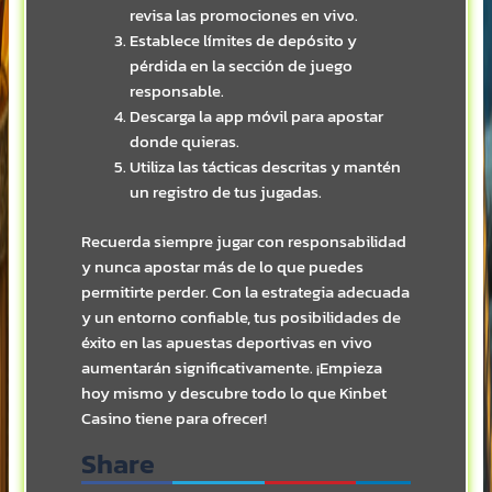
revisa las promociones en vivo.
Establece límites de depósito y
pérdida en la sección de juego
responsable.
Descarga la app móvil para apostar
donde quieras.
Utiliza las tácticas descritas y mantén
un registro de tus jugadas.
Recuerda siempre jugar con responsabilidad
y nunca apostar más de lo que puedes
permitirte perder. Con la estrategia adecuada
y un entorno confiable, tus posibilidades de
éxito en las apuestas deportivas en vivo
aumentarán significativamente. ¡Empieza
hoy mismo y descubre todo lo que Kinbet
Casino tiene para ofrecer!
Share