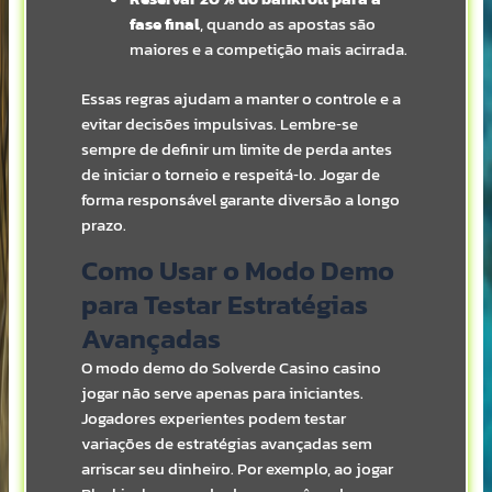
fase final
, quando as apostas são
maiores e a competição mais acirrada.
Essas regras ajudam a manter o controle e a
evitar decisões impulsivas. Lembre‑se
sempre de definir um limite de perda antes
de iniciar o torneio e respeitá‑lo. Jogar de
forma responsável garante diversão a longo
prazo.
Como Usar o Modo Demo
para Testar Estratégias
Avançadas
O modo demo do Solverde Casino casino
jogar não serve apenas para iniciantes.
Jogadores experientes podem testar
variações de estratégias avançadas sem
arriscar seu dinheiro. Por exemplo, ao jogar