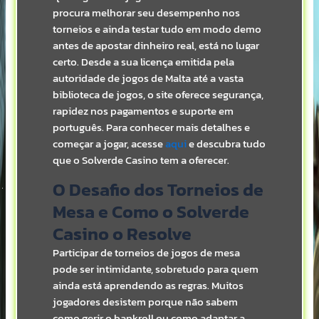
procura melhorar seu desempenho nos
torneios e ainda testar tudo em modo demo
antes de apostar dinheiro real, está no lugar
certo. Desde a sua licença emitida pela
autoridade de jogos de Malta até a vasta
biblioteca de jogos, o site oferece segurança,
rapidez nos pagamentos e suporte em
português. Para conhecer mais detalhes e
começar a jogar, acesse
aqui
e descubra tudo
que o Solverde Casino tem a oferecer.
O Desafio dos Torneios de
Mesa e Como o Solverde
Casino o Resolve
Participar de torneios de jogos de mesa
pode ser intimidante, sobretudo para quem
ainda está aprendendo as regras. Muitos
jogadores desistem porque não sabem
como gerir o bankroll ou como adaptar a