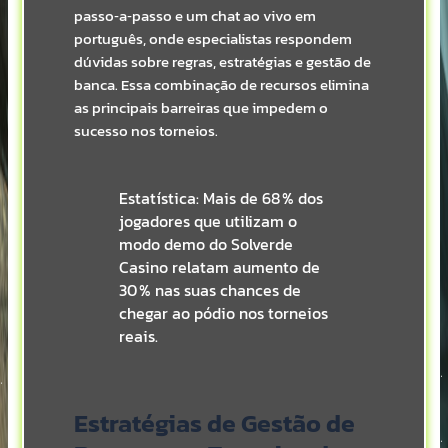
passo‑a‑passo e um chat ao vivo em
português, onde especialistas respondem
dúvidas sobre regras, estratégias e gestão de
banca. Essa combinação de recursos elimina
as principais barreiras que impedem o
sucesso nos torneios.
Estatística: Mais de 68 % dos
jogadores que utilizam o
modo demo do Solverde
Casino relatam aumento de
30 % nas suas chances de
chegar ao pódio nos torneios
reais.
Estratégias de Gestão de