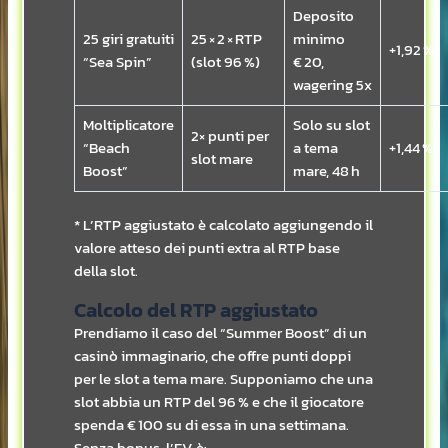
Deposito
25 giri gratuiti
25 × 2 × RTP
minimo
+1,92 %
“Sea Spin”
(slot 96 %)
€ 20,
wagering 5x
Moltiplicatore
Solo su slot
2× punti per
“Beach
a tema
+1,44 %*
slot mare
Boost”
mare, 48 h
* L’RTP aggiustato è calcolato aggiungendo il
valore atteso dei punti extra al RTP base
della slot.
Calcolo del RTP aggiustato
Prendiamo il caso del “Summer Boost” di un
casinò immaginario, che offre punti doppi
per le slot a tema mare. Supponiamo che una
slot abbia un RTP del 96 % e che il giocatore
spenda € 100 su di essa in una settimana.
Senza bonus, l’EV è: