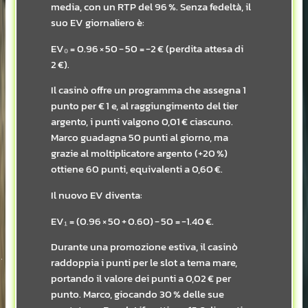
media, con un RTP del 96 %. Senza fedeltà, il
suo EV giornaliero è:
EV₀ = 0.96 × 50 − 50 = −2 € (perdita attesa di
2 €).
Il casinò offre un programma che assegna 1
punto per € 1 e, al raggiungimento del tier
argento, i punti valgono 0,01 € ciascuno.
Marco guadagna 50 punti al giorno, ma
grazie al moltiplicatore argento (+20 %)
ottiene 60 punti, equivalenti a 0,60 €.
Il nuovo EV diventa:
EV₁ = (0.96 × 50 + 0.60) − 50 = −1.40 €.
Durante una promozione estiva, il casinò
raddoppia i punti per le slot a tema mare,
portando il valore dei punti a 0,02 € per
punto. Marco, giocando 30 % delle sue