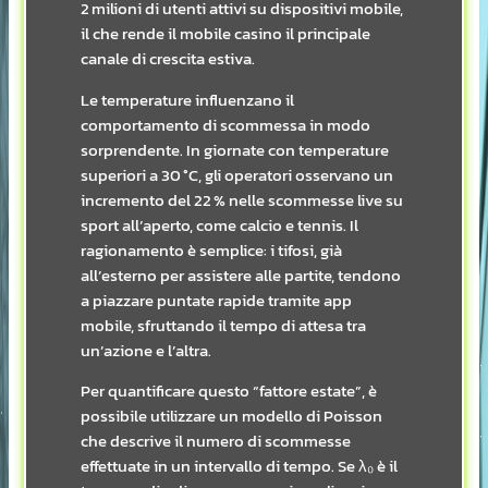
2 milioni di utenti attivi su dispositivi mobile,
il che rende il mobile casino il principale
canale di crescita estiva.
Le temperature influenzano il
comportamento di scommessa in modo
sorprendente. In giornate con temperature
superiori a 30 °C, gli operatori osservano un
incremento del 22 % nelle scommesse live su
sport all’aperto, come calcio e tennis. Il
ragionamento è semplice: i tifosi, già
all’esterno per assistere alle partite, tendono
a piazzare puntate rapide tramite app
mobile, sfruttando il tempo di attesa tra
un’azione e l’altra.
Per quantificare questo “fattore estate”, è
possibile utilizzare un modello di Poisson
che descrive il numero di scommesse
effettuate in un intervallo di tempo. Se λ₀ è il