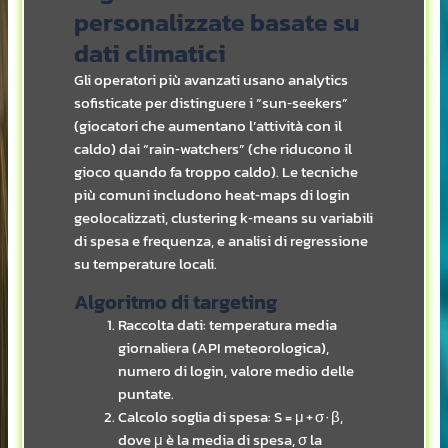
personalizzate basate su
dati climatici
Gli operatori più avanzati usano analytics
sofisticate per distinguere i “sun‑seekers”
(giocatori che aumentano l’attività con il
caldo) dai “rain‑watchers” (che riducono il
gioco quando fa troppo caldo). Le tecniche
più comuni includono heat‑maps di login
geolocalizzati, clustering k‑means su variabili
di spesa e frequenza, e analisi di regressione
su temperature locali.
Algoritmo di targeting
Raccolta dati: temperatura media
giornaliera (API meteorologica),
numero di login, valore medio delle
puntate.
Calcolo soglia di spesa: S = μ + σ · β,
dove μ è la media di spesa, σ la