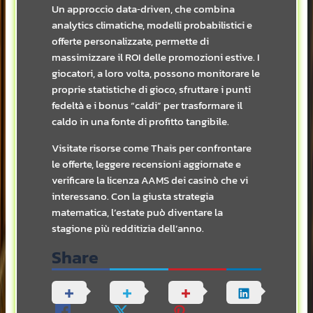
Un approccio data‑driven, che combina
analytics climatiche, modelli probabilistici e
offerte personalizzate, permette di
massimizzare il ROI delle promozioni estive. I
giocatori, a loro volta, possono monitorare le
proprie statistiche di gioco, sfruttare i punti
fedeltà e i bonus “caldi” per trasformare il
caldo in una fonte di profitto tangibile.
Visitate risorse come Thais per confrontare
le offerte, leggere recensioni aggiornate e
verificare la licenza AAMS dei casinò che vi
interessano. Con la giusta strategia
matematica, l’estate può diventare la
stagione più redditizia dell’anno.
Share