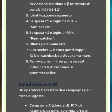
deviazione standard e β un fattore di
sensibilità (0,5‑1,0).
Identificazione segmento:
Se spesa ≥ S e login ↑ > 15 % →
“Sun‑seeker”.
Se spesa < S e login ↓ > 10 % →
“Rain‑watcher”.
Offerta personalizzata:
Sun‑seeker → bonus punti doppi +
10 % di cashback su slot a tema mare.
Rain‑watcher → free spins su slot
indoor + 5 % di cashback su
scommesse live.
Simulazione A/B
Un operatore ha testato due campagne per il
mese di agosto:
Campagna A (standard): 10 % di
cashback su tutte le perdite, 20 % di