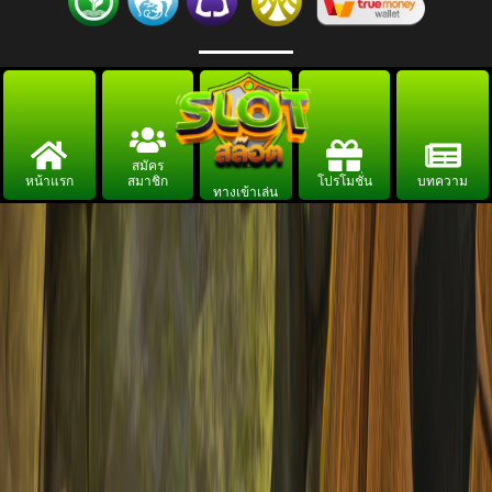
สมัคร
หน้าแรก
สมาชิก
โปรโมชั่น
บทความ
ทางเข้าเล่น