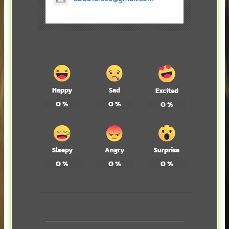
Happy
Sad
Excited
0
%
0
%
0
%
Sleepy
Angry
Surprise
0
%
0
%
0
%