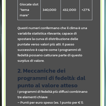
Giocate slot
“tema
340,000
432,000
+27 %
mare”
Questi numeri confermano che il clima è una
variabile statistica rilevante, capace di
spostare la curva di distribuzione delle
puntate verso valori più alti. Il passo
successivo è capire come i programmi di
fedeltà possano catturare parte di questo
surplus di valore.
2. Meccaniche dei
programmi di fedeltà: dal
punto al valore atteso
I programmi di fedeltà più diffusi combinano
tre elementi chiave:
– Punti per euro speso (es. 1 punto per € 1).