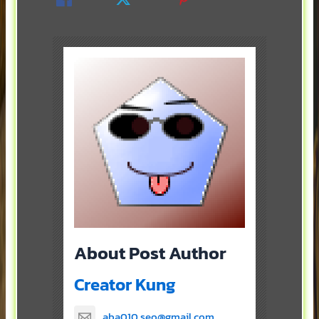
About Post Author
Creator Kung
aba010.seo@gmail.com