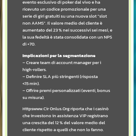
evento esclusivo di poker dal vivo e ha
ricevuto un codice promozionale per una
serie di giri gratuiti su una nuova slot “slot
non AAMS”. Il valore medio del cliente è
aumentato del 23 % nei successivi sei mesi, e
la sua fedeltà è stata consolidata con un NPS
di +70.
Implicazioni per la segmentazione
– Creare team di account manager per i
high‑rollers.
– Definire SLA più stringenti (risposta
<15 min).
– Offrire premi personalizzati (eventi, bonus
su misura).
Httpswww.Cir Onlus.Org riporta che i casinò
che investono in assistenza VIP registrano
una crescita del 12 % del valore medio del
cliente rispetto a quelli che non lo fanno.