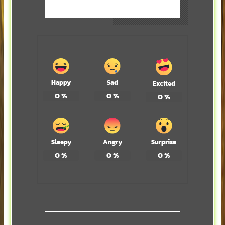
Happy
Sad
Excited
0
%
0
%
0
%
Sleepy
Angry
Surprise
0
%
0
%
0
%