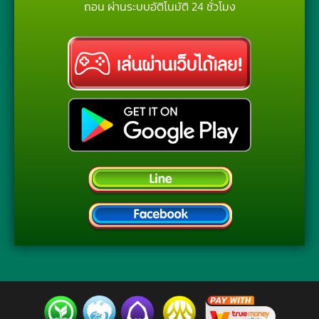
ถอน ผ่านระบบอัติโนมัติ 24 ชั่วโมง