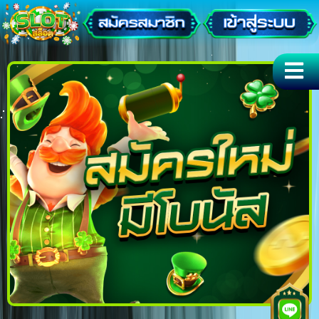
Skip
to
content