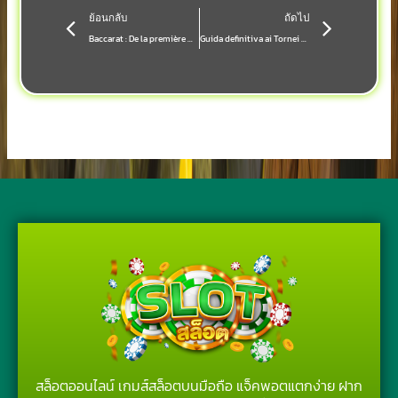
Prev
Next
ย้อนกลับ
ถัดไป
Baccarat : De la première mise à la quête du jackpot de Nouvel An – Stratégies psychologiques pour passer du novice au high‑roller
Guida definitiva ai Tornei di Live Baccarat: Come trasformare ogni partita in un’esperienza VIP
สล็อตออนไลน์ เกมส์สล็อตบนมือถือ แจ็คพอตแตกง่าย ฝาก