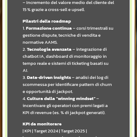
– Incremento del valore medio del cliente del
15 % grazie a cross‑sell e upsell.
Pilastri della roadmap
1.
Formazione continua
– corsi trimestrali su
gestione dispute, tecniche di vendita e
normative AAMS.
2.
Tecnologia avanzata
– integrazione di
chatbot IA, dashboard di monitoraggio in
tempo reale e sistemi di ticketing basati su
AI.
3.
Data‑driven insights
– analisi dei log di
scommessa per identificare pattern di churn
e opportunità di jackpot.
4.
Cultura della “winning mindset”
–
incentivare gli operatori con premi legati a
KPI di revenue (es. % di jackpot generati).
KPI da monitorare
| KPI | Target 2024 | Target 2025 |