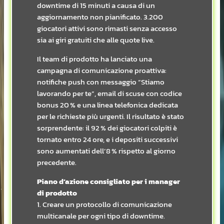
downtime di 15 minuti a causa di un
aggiornamento non pianificato. 3.200
giocatori attivi sono rimasti senza accesso
sia ai giri gratuiti che alle quote live.
Il team di prodotto ha lanciato una
campagna di comunicazione proattiva:
notifiche push con messaggio “Stiamo
lavorando per te”, email di scuse con codice
bonus 20 % e una linea telefonica dedicata
per le richieste più urgenti. Il risultato è stato
sorprendente: il 92 % dei giocatori colpiti è
tornato entro 24 ore, e i depositi successivi
sono aumentati dell’8 % rispetto al giorno
precedente.
Piano d’azione consigliato per i manager
di prodotto
1. Creare un protocollo di comunicazione
multicanale per ogni tipo di downtime.