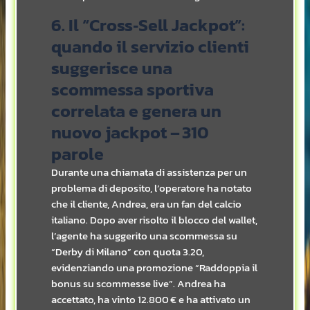
6. Il “Cross‑Sell Jackpot”:
quando il servizio clienti
suggerisce una
scommessa sportiva
correlata e genera un
nuovo jackpot – 310
parole
Durante una chiamata di assistenza per un
problema di deposito, l’operatore ha notato
che il cliente, Andrea, era un fan del calcio
italiano. Dopo aver risolto il blocco del wallet,
l’agente ha suggerito una scommessa su
“Derby di Milano” con quota 3.20,
evidenziando una promozione “Raddoppia il
bonus su scommesse live”. Andrea ha
accettato, ha vinto 12.800 € e ha attivato un