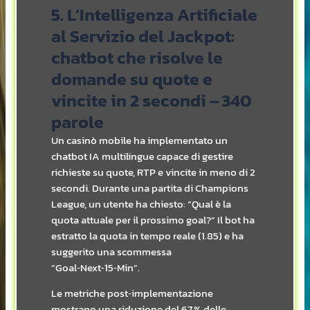
5. L’Intelligenza Artificiale
al Servizio del Jackpot:
chatbot che risolve le
domande su quote e
vincite in 2 secondi – 340
parole
Un casinò mobile ha implementato un
chatbot IA multilingue capace di gestire
richieste su quote, RTP e vincite in meno di 2
secondi. Durante una partita di Champions
League, un utente ha chiesto: “Qual è la
quota attuale per il prossimo goal?” Il bot ha
estratto la quota in tempo reale (1.85) e ha
suggerito una scommessa
“Goal‑Next‑15‑Min”.
Le metriche post‑implementazione
mostrano una riduzione del 67 % delle