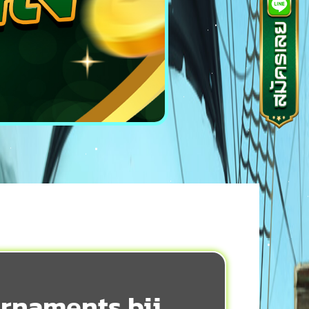
urnaments bij