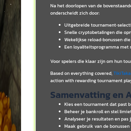
Na het doorlopen van de bovenstaande p
onderscheidt zich door:
Uitgebreide tournament‑selectie
Snelle cryptobetalingen die o
Wekelijkse reload‑bonussen di
Een loyaliteitsprogramma met m
Voor spelers die klaar zijn om hun tou
Based on everything covered,
TikiTaka
action with rewarding tournament pla
Samenvatting en 
Kies een tournament dat past bij
Beheer je bankroll en stel limie
Analyseer je resultaten en pas 
Maak gebruik van de bonussen 