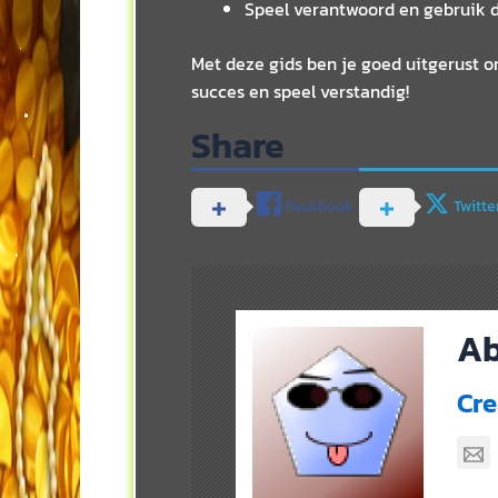
Speel verantwoord en gebruik 
Met deze gids ben je goed uitgerust o
succes en speel verstandig!
Share
Facebook
Twitte
Ab
Cre