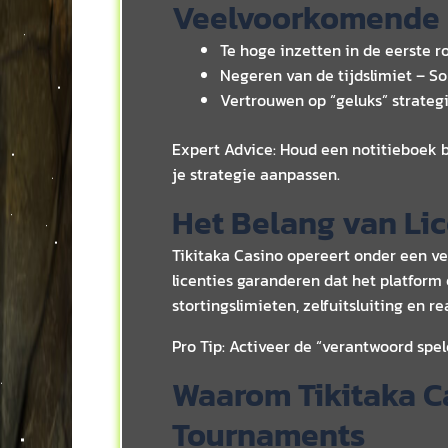
Veelvoorkomende V
Te hoge inzetten in de eerste r
Negeren van de tijdslimiet – S
Vertrouwen op “geluks” strategi
Expert Advice: Houd een notitieboek bi
je strategie aanpassen.
Het Belang van Li
Tikitaka Casino opereert onder een v
licenties garanderen dat het platform e
stortingslimieten, zelfuitsluiting en re
Pro Tip: Activeer de “verantwoord spel
Waarom Tikitaka Ca
Tournaments