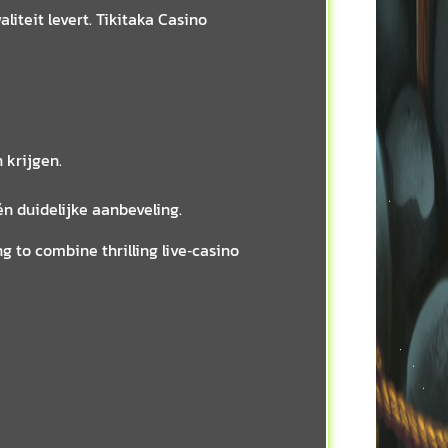
liteit levert. Tikitaka Casino
 krijgen.
én duidelijke aanbeveling.
 to combine thrilling live‑casino