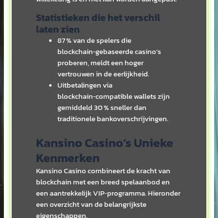
Statistieken die het verschil
laten zien
87 % van de spelers die
blockchain‑gebaseerde casino’s
proberen, meldt een hoger
vertrouwen in de eerlijkheid.
Uitbetalingen via
blockchain‑compatible wallets zijn
gemiddeld 30 % sneller dan
traditionele bankoverschrijvingen.
Kansino Casino’s Unieke
Kenmerken
Kansino Casino combineert de kracht van
blockchain met een breed spelaanbod en
een aantrekkelijk VIP‑programma. Hieronder
een overzicht van de belangrijkste
eigenschappen.