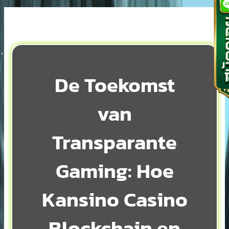
De Toekomst
van
Transparante
Gaming: Hoe
Kansino Casino
Blockchain en