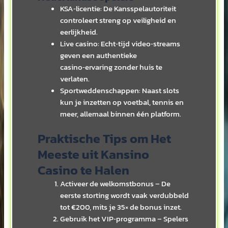
KSA‑licentie: De Kansspelautoriteit
controleert streng op veiligheid en
eerlijkheid.
Live casino: Echt‑tijd video‑streams
geven een authentieke
casino‑ervaring zonder huis te
verlaten.
Sportweddenschappen: Naast slots
kun je inzetten op voetbal, tennis en
meer, allemaal binnen één platform.
Praktische Tips om Het
Meeste uit Kansino
Casino te Halen
Activeer de welkomstbonus – De
eerste storting wordt vaak verdubbeld
tot €200, mits je 35× de bonus inzet.
Gebruik het VIP‑programma – Spelers