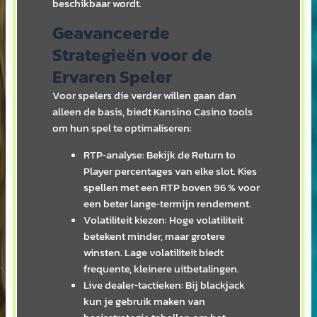
beschikbaar wordt.
Geavanceerde
Strategieën voor de
Ervaren Speler
Voor spelers die verder willen gaan dan
alleen de basis, biedt Kansino Casino tools
om hun spel te optimaliseren:
RTP‑analyse: Bekijk de Return to
Player percentages van elke slot. Kies
spellen met een RTP boven 96 % voor
een beter lange‑termijn rendement.
Volatiliteit kiezen: Hoge volatiliteit
betekent minder, maar grotere
winsten. Lage volatiliteit biedt
frequente, kleinere uitbetalingen.
Live dealer‑tactieken: Bij blackjack
kun je gebruik maken van