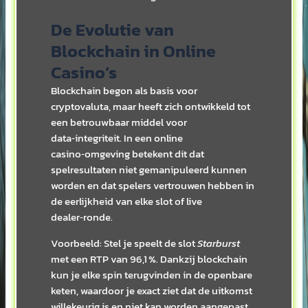
De Evolutie van
Blockchain in Online
Casino’s
Blockchain begon als basis voor
cryptovaluta, maar heeft zich ontwikkeld tot
een betrouwbaar middel voor
data‑integriteit. In een online
casino‑omgeving betekent dit dat
spelresultaten niet gemanipuleerd kunnen
worden en dat spelers vertrouwen hebben in
de eerlijkheid van elke slot of live
dealer‑ronde.
Voorbeeld: Stel je speelt de slot
Starburst
met een RTP van 96,1 %. Dankzij blockchain
kun je elke spin terugvinden in de openbare
keten, waardoor je exact ziet dat de uitkomst
willekeurig is en niet kan worden aangepast.