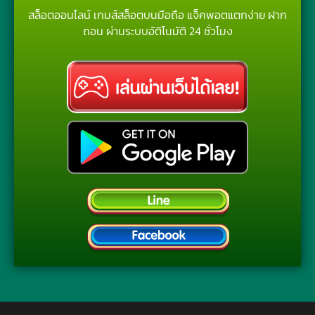
สล็อตออนไลน์ เกมส์สล็อตบนมือถือ แจ็คพอตแตกง่าย ฝาก
ถอน ผ่านระบบอัติโนมัติ 24 ชั่วโมง