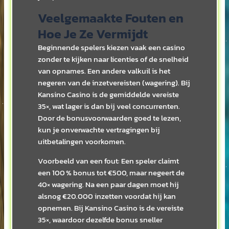
Veelgemaakte Fouten en
Hoe Je Ze Vermijdt
Beginnende spelers kiezen vaak een casino
zonder te kijken naar licenties of de snelheid
van opnames. Een andere valkuil is het
negeren van de inzetvereisten (wagering). Bij
Kansino Casino is de gemiddelde vereiste
35×, wat lager is dan bij veel concurrenten.
Door de bonusvoorwaarden goed te lezen,
kun je onverwachte vertragingen bij
uitbetalingen voorkomen.
Voorbeeld van een fout: Een speler claimt
een 100 % bonus tot €500, maar negeert de
40× wagering. Na een paar dagen moet hij
alsnog €20.000 inzetten voordat hij kan
opnemen. Bij Kansino Casino is de vereiste
35×, waardoor dezelfde bonus sneller