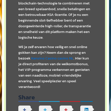
blockchain‑technologie te combineren met
een breed spelaanbod, snelle betalingen en
een betrouwbaar KSA‑licentie. Of je nu een
beginnende slot‑liefhebber bent of een
doorgewinterde high‑roller, de transparantie
en snelheid van dit platform maken het een
logische keuze.
Wil je zelf ervaren hoe veilig en snel online
gokken kan zijn? Neem dan de sprong en
bezoek
Kansino Casino casino NL
. Hier kun
je direct profiteren van de welkomstbonus,
het VIP‑programma verkennen en genieten
van een naadloze, mobiel‑vriendelijke
ervaring. Veel speelplezier en speel
verantwoord!
Share