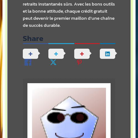
retraits instantanés sûrs. Avec les bons outils
et la bonne attitude, chaque crédit gratuit
peut devenir le premier maillon d’une chaîne
de succès durable.
Share