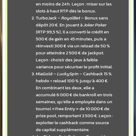
en moins de 24 h. Leçon : miser sur les
slots à haut RTP dès le bonus.
TurboJack –
RoyalBet
– Bonus sans
dépôt 20 €. En jouant à
Joker Poker
(RTP 99,5 %), il a converti le crédit en
500 € de gain en 45 minutes, puis a
réinvesti 300 € via un reload de 50 %
pour atteindre 2 500 € de jackpot.
Leçon : choisir des jeux à faible
variance pour sécuriser le profit initial.
MiaGold –
LuckySpin
– Cashback 15 %
hebdo + reload 100 % jusqu’à 400 €.
En combinant les deux, elle a
accumulé 6 000 € de bankroll en trois
semaines, qu’elle a employée dans un
tournoi « Free Entry » de 10 000 € de
prize pool, remportant 3 500 €. Leçon :
exploiter le cashback comme source
de capital supplémentaire.