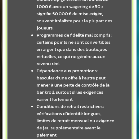
1 000 € avec un wagering de 50 x
signifie 50 000 € de mise exigée,
souvent irréaliste pour la plupart des
joueurs.
Programmes de fidélité mal compris :
certains points ne sont convertibles
en argent que dans des boutiques
virtuelles, ce qui ne génère aucun
revenu réel.
Dépendance aux promotions :
basculer d’une offre à l’autre peut
mener à une perte de contrôle de la
bankroll, surtout si les exigences
varient fortement.
Conditions de retrait restrictives :
vérifications d’identité longues,
limites de retrait mensuel ou exigence
de jeu supplémentaire avant le
paiement.