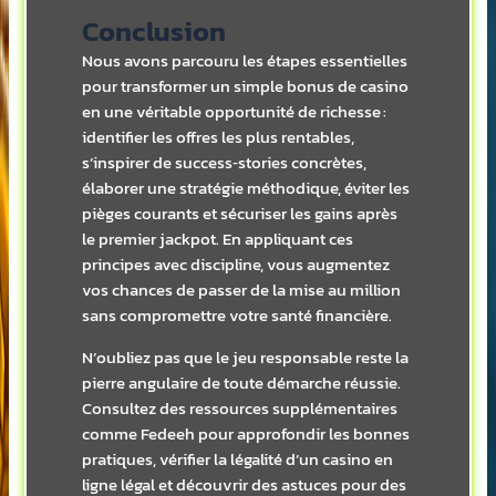
Conclusion
Nous avons parcouru les étapes essentielles
pour transformer un simple bonus de casino
en une véritable opportunité de richesse :
identifier les offres les plus rentables,
s’inspirer de success‑stories concrètes,
élaborer une stratégie méthodique, éviter les
pièges courants et sécuriser les gains après
le premier jackpot. En appliquant ces
principes avec discipline, vous augmentez
vos chances de passer de la mise au million
sans compromettre votre santé financière.
N’oubliez pas que le jeu responsable reste la
pierre angulaire de toute démarche réussie.
Consultez des ressources supplémentaires
comme Fedeeh pour approfondir les bonnes
pratiques, vérifier la légalité d’un casino en
ligne légal et découvrir des astuces pour des