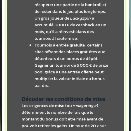
récupérer une partie de la bankroll et
de rester dans le jeu plus longtemps.
Un gros joueur de
LuckySpin
a
accumulé 3 000 € de cashback en un
mois, qu’il a réinvesti dans des
tournois à haute mise.
Tournois à entrée gratuite : certains
sites offrent des places gratuites aux
détenteurs d’un bonus de dépôt.
Gagner un tournoi de 5 000 € de prize
pool grâce à une entrée offerte peut
multiplier la valeur initiale du bonus
par dix.
Décoder les conditions de mise
Les exigences de mise (ou « wagering »)
déterminent le nombre de fois que le
montant du bonus doit être misé avant de
pouvoir retirer les gains. Un taux de 20 x sur