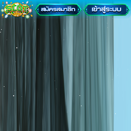
Skip
to
content