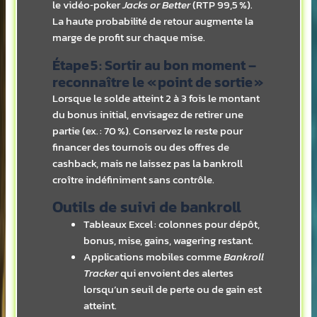
le vidéo‑poker
Jacks or Better
(RTP 99,5 %).
La haute probabilité de retour augmente la
marge de profit sur chaque mise.
Étape 5 : Sortir au bon moment –
reconnaître le « point de sortie »
Lorsque le solde atteint 2 à 3 fois le montant
du bonus initial, envisagez de retirer une
partie (ex. : 70 %). Conservez le reste pour
financer des tournois ou des offres de
cashback, mais ne laissez pas la bankroll
croître indéfiniment sans contrôle.
Outils de suivi de bankroll
Tableaux Excel : colonnes pour dépôt,
bonus, mise, gains, wagering restant.
Applications mobiles comme
Bankroll
Tracker
qui envoient des alertes
lorsqu’un seuil de perte ou de gain est
atteint.