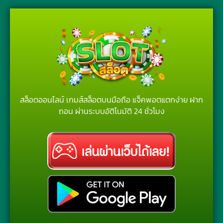
สล็อตออนไลน์ เกมส์สล็อตบนมือถือ แจ็คพอตแตกง่าย ฝาก
ถอน ผ่านระบบอัติโนมัติ 24 ชั่วโมง