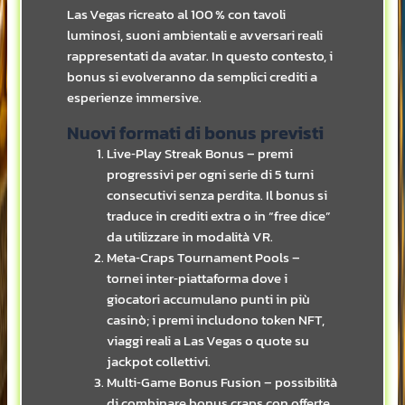
Las Vegas ricreato al 100 % con tavoli
luminosi, suoni ambientali e avversari reali
rappresentati da avatar. In questo contesto, i
bonus si evolveranno da semplici crediti a
esperienze immersive.
Nuovi formati di bonus previsti
Live‑Play Streak Bonus – premi
progressivi per ogni serie di 5 turni
consecutivi senza perdita. Il bonus si
traduce in crediti extra o in “free dice”
da utilizzare in modalità VR.
Meta‑Craps Tournament Pools –
tornei inter‑piattaforma dove i
giocatori accumulano punti in più
casinò; i premi includono token NFT,
viaggi reali a Las Vegas o quote su
jackpot collettivi.
Multi‑Game Bonus Fusion – possibilità
di combinare bonus craps con offerte