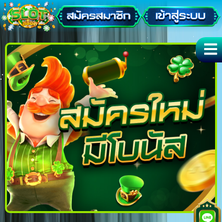
Skip
to
content