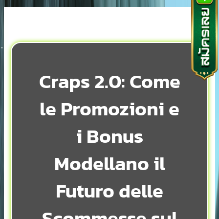
Craps 2.0: Come
le Promozioni e
i Bonus
Modellano il
Futuro delle
Scommesse sul