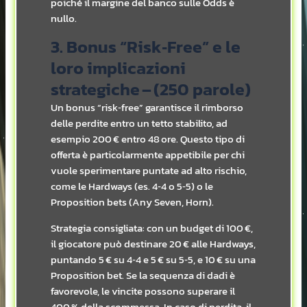
poiché il margine del banco sulle Odds è
nullo.
3. Bonus “Risk‑Free” e le
loro implicazioni
strategiche – (250 parole)
Un bonus “risk‑free” garantisce il rimborso
delle perdite entro un tetto stabilito, ad
esempio 200 € entro 48 ore. Questo tipo di
offerta è particolarmente appetibile per chi
vuole sperimentare puntate ad alto rischio,
come le Hardways (es. 4‑4 o 5‑5) o le
Proposition bets (Any Seven, Horn).
Strategia consigliata: con un budget di 100 €,
il giocatore può destinare 20 € alle Hardways,
puntando 5 € su 4‑4 e 5 € su 5‑5, e 10 € su una
Proposition bet. Se la sequenza di dadi è
favorevole, le vincite possono superare il
400 % della scommessa. In caso di perdita, il