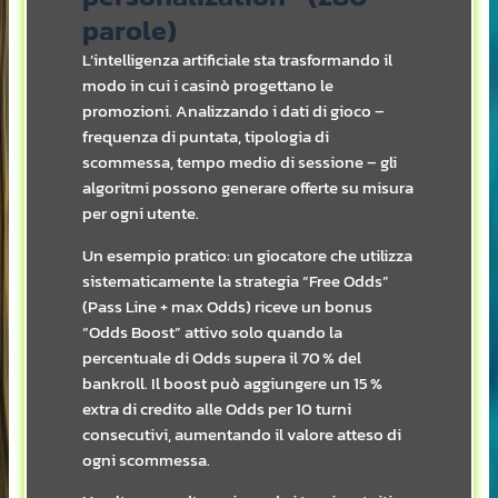
parole)
L’intelligenza artificiale sta trasformando il
modo in cui i casinò progettano le
promozioni. Analizzando i dati di gioco –
frequenza di puntata, tipologia di
scommessa, tempo medio di sessione – gli
algoritmi possono generare offerte su misura
per ogni utente.
Un esempio pratico: un giocatore che utilizza
sistematicamente la strategia “Free Odds”
(Pass Line + max Odds) riceve un bonus
“Odds Boost” attivo solo quando la
percentuale di Odds supera il 70 % del
bankroll. Il boost può aggiungere un 15 %
extra di credito alle Odds per 10 turni
consecutivi, aumentando il valore atteso di
ogni scommessa.