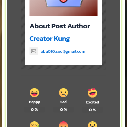
About Post Author
Creator Kung
aba010.seo@gmail.com
Happy
Sad
Excited
0
%
0
%
0
%