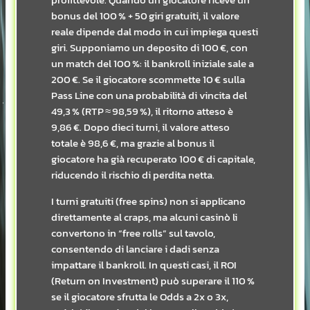
profittevole. Quando un giocatore riceve un
bonus del 100 % + 50 giri gratuiti, il valore
reale dipende dal modo in cui impiega questi
giri. Supponiamo un deposito di 100 €, con
un match del 100 %: il bankroll iniziale sale a
200 €. Se il giocatore scommette 10 € sulla
Pass Line con una probabilità di vincita del
49,3 % (RTP ≈ 98,59 %), il ritorno atteso è
9,86 €. Dopo dieci turni, il valore atteso
totale è 98,6 €, ma grazie al bonus il
giocatore ha già recuperato 100 € di capitale,
riducendo il rischio di perdita netta.
I turni gratuiti (free spins) non si applicano
direttamente al craps, ma alcuni casinò li
convertono in “free rolls” sul tavolo,
consentendo di lanciare i dadi senza
impattare il bankroll. In questi casi, il ROI
(Return on Investment) può superare il 110 %
se il giocatore sfrutta le Odds a 2x o 3x,