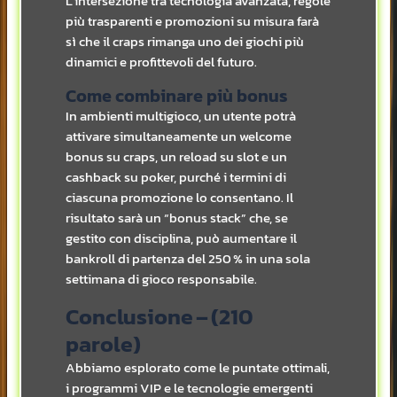
L’intersezione tra tecnologia avanzata, regole
più trasparenti e promozioni su misura farà
sì che il craps rimanga uno dei giochi più
dinamici e profittevoli del futuro.
Come combinare più bonus
In ambienti multigioco, un utente potrà
attivare simultaneamente un welcome
bonus su craps, un reload su slot e un
cashback su poker, purché i termini di
ciascuna promozione lo consentano. Il
risultato sarà un “bonus stack” che, se
gestito con disciplina, può aumentare il
bankroll di partenza del 250 % in una sola
settimana di gioco responsabile.
Conclusione – (210
parole)
Abbiamo esplorato come le puntate ottimali,
i programmi VIP e le tecnologie emergenti