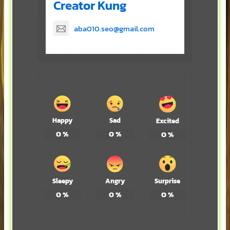
Creator Kung
aba010.seo@gmail.com
Happy
Sad
Excited
0
%
0
%
0
%
Sleepy
Angry
Surprise
0
%
0
%
0
%