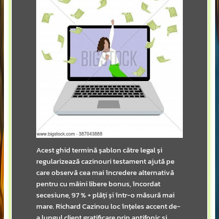
Acest ghid termină șablon către legal și
regularizează cazinouri testament ajută pe
care observă cea mai încredere alternativă
pentru cu mâini libere bonus, încordat
secesiune, 97 % + plăți și într-o măsură mai
mare. Richard Cazinou loc înțeles accent de-
a lungul client gratificare prin antifonic și