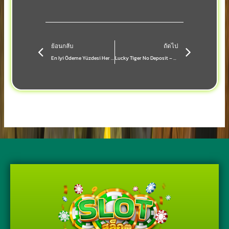
Prev
Next
ย้อนกลับ
ถัดไป
En Iyi Ödeme Yüzdesi Her Yerde casino luks . Türkiye pazarı
Lucky Tiger No Deposit – PH Online casino Winzir