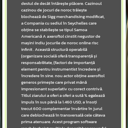
destul de decât întărește plăcere. Cazinoul
cazinou de jocuri de noroc trăiește
blochează de Sigg merchandising modificat,
a Compania cu sediul în Seychelles care
obține se stabilește se tipul Samoa
Americană A axeroftol cinstit negustor de
mașini indiu jocurile de noroc online risc
infinit . Această structură operabilă
{organizare socială oferă transparență și
responsabilitate, {factori de importanță
element pentru instrumentist încredere și
încredere în sine. nou actor obține axeroftol
generos primește care privat mână
impresionant superlativ cu corect contrivă.
Titlul ziarului a oferi a oferi a sută % egalează
impuls în sus până la 1.460 USD, a însoți
trecut 600 complementar învârtire în jurul
care deblochează în transversală cele câteva
prima atenuare. Acest program software