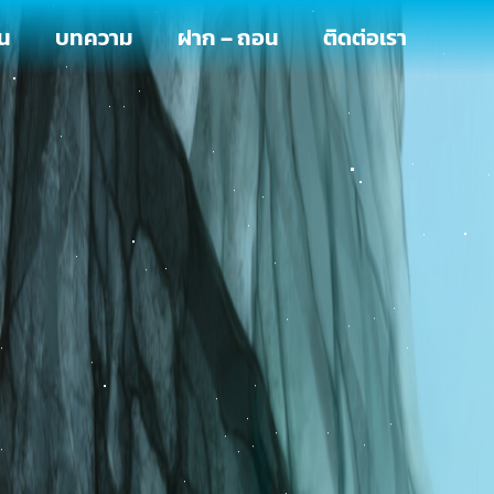
่น
บทความ
ฝาก – ถอน
ติดต่อเรา