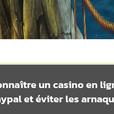
naître un casino en lig
ypal et éviter les arnaq