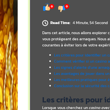
0
0
Read Time:
4 Minute, 54 Second
Dans cet article, nous allons explorer
vous protégeant des arnaques. Nous abo
courantes à éviter lors de votre expéri
Les critères pour identifier un c
Comment vérifier si un casino 
Les signes d’alerte d’une arnaq
Les avantages de jouer dans u
Les meilleures pratiques pour é
Conclusion sur la sécurité des 
Les critères pour i
Lorsque vous cherchez un
casino ave