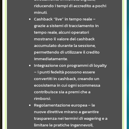
riducendo i tempi di accredito a pochi
minuti.
Cashback “live” in tempo reale –
grazie a sistemi di tracciamento in
tempo reale, alcuni operatori
mostrano il valore del cashback
accumulato durante la sessione,
permettendo di utilizzare il credito
immediatamente.
Integrazione con programmi di loyalty
– i punti fedeltà possono essere
convertiti in cashback, creando un
ecosistema in cui ogni scommessa
contribuisce sia a premi che a
rimborsi.
Regolamentazione europea – le
nuove direttive mirano a garantire
trasparenza nei termini di wagering e a
limitare le pratiche ingannevoli,