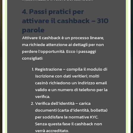
4. Passi pratici per
attivare il cashback – 310
parole
Attivare il cashback è un processo lineare,
ma richiede attenzione ai dettagli per non
perdere l’opportunità. Ecco i passaggi
consigliati:
Registrazione – compila il modulo di
iscrizione con dati veritieri; molti
casinò richiedono un indirizzo email
valido e un numero di telefono per la
verifica.
Verifica dell’identità – carica
documenti (carta d’identità, bolletta)
per soddisfare le normative KYC.
Senza questa fase il cashback non
verrà accreditato.