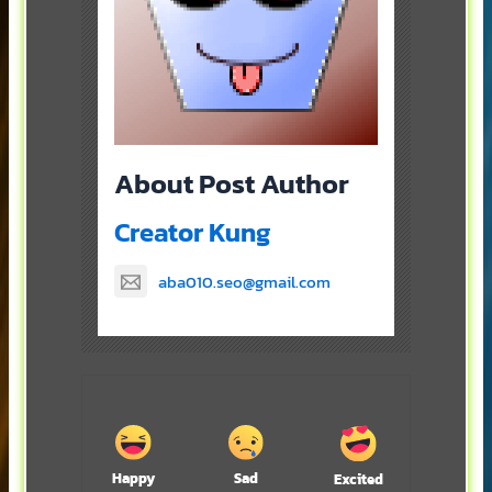
About Post Author
Creator Kung
aba010.seo@gmail.com
Happy
Sad
Excited