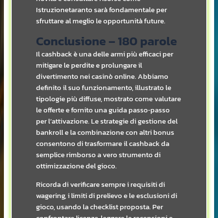
Istruzionetaranto sarà fondamentale per
sfruttare al meglio le opportunità future.
Conclusione – 180 parole
Il cashback è una delle armi più efficaci per
mitigare le perdite e prolungare il
divertimento nei casinò online. Abbiamo
definito il suo funzionamento, illustrato le
tipologie più diffuse, mostrato come valutare
le offerte e fornito una guida passo‑passo
per l’attivazione. Le strategie di gestione del
bankroll e la combinazione con altri bonus
consentono di trasformare il cashback da
semplice rimborso a vero strumento di
ottimizzazione del gioco.
Ricorda di verificare sempre i requisiti di
wagering, i limiti di prelievo e le esclusioni di
gioco, usando la checklist proposta. Per
confrontare licenze, leggere le recensioni e