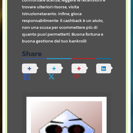
trovare ulteriori risorse, visita
Istruzionetaranto. Infine, gioca
responsabilmente: il cashback è un aiuto,
non una scusa per scommettere più di
quanto puoi permetterti. Buona fortuna e
buona gestione del tuo bankroll!
Share