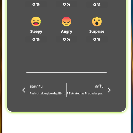
0
%
0
%
0
%
Sleepy
Angry
Surprise
0
%
0
%
0
%
Prev
Next
ย้อนกลับ
ถัดไป
Rask uttak og bordspill‑mestring: En komplett guide til Unibet Casino
7 Estrategias Probadas para Ganar en slots de Casino Online