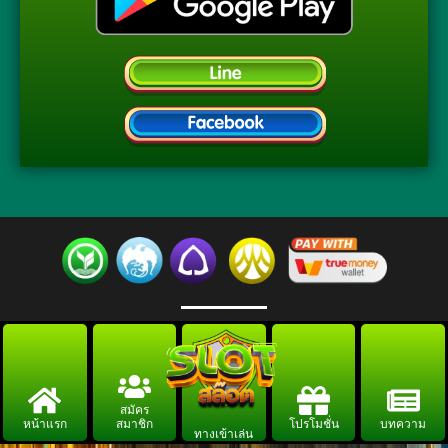
สมัคร
หน้าแรก
สมาชิก
โปรโมชั่น
บทความ
ทางเข้าเล่น