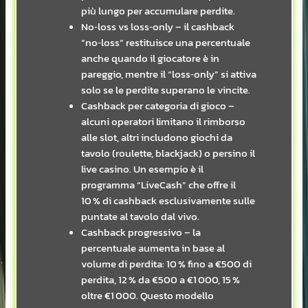
più lungo per accumulare perdite.
No‑loss vs loss‑only – il cashback
“no‑loss” restituisce una percentuale
anche quando il giocatore è in
pareggio, mentre il “loss‑only” si attiva
solo se le perdite superano le vincite.
Cashback per categoria di gioco –
alcuni operatori limitano il rimborso
alle slot, altri includono giochi da
tavolo (roulette, blackjack) o persino il
live casino. Un esempio è il
programma “LiveCash” che offre il
10 % di cashback esclusivamente sulle
puntate al tavolo dal vivo.
Cashback progressivo – la
percentuale aumenta in base al
volume di perdita: 10 % fino a €500 di
perdita, 12 % da €500 a €1 000, 15 %
oltre €1 000. Questo modello