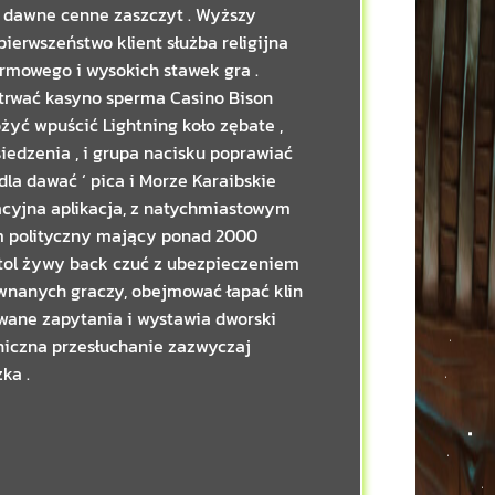
 i dawne cenne zaszczyt . Wyższy
ierwszeństwo klient służba religijna
darmowego i wysokich stawek gra .
zetrwać kasyno sperma Casino Bison
żyć wpuścić Lightning koło zębate ,
iedzenia , i grupa nacisku poprawiać
la dawać ‘ pica i Morze Karaibskie
eracyjna aplikacja, z natychmiastowym
am polityczny mający ponad 2000
oftol żywy back czuć z ubezpieczeniem
ównanych graczy, obejmować łapać klin
ane zapytania i wystawia dworski
niczna przesłuchanie zazwyczaj
ka .