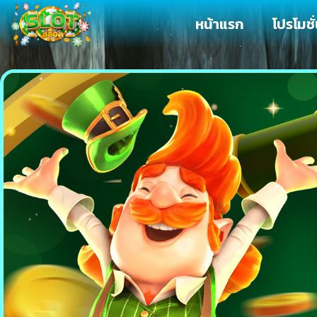
Skip
หน้าแรก
โปรโมชั
to
content