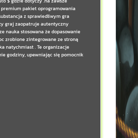
sto $ gdzie dotyczy .na zawsze
nge premium pakiet oprogramowania
 substancja z sprawiedliwym gra
y graj zaopatruje autentyczny
rze nauka stosowana że dopasowanie
c zrobione zintegrowane ze stroną
a natychmiast . Te organizacje
nie godziny, upewniając się pomocnik