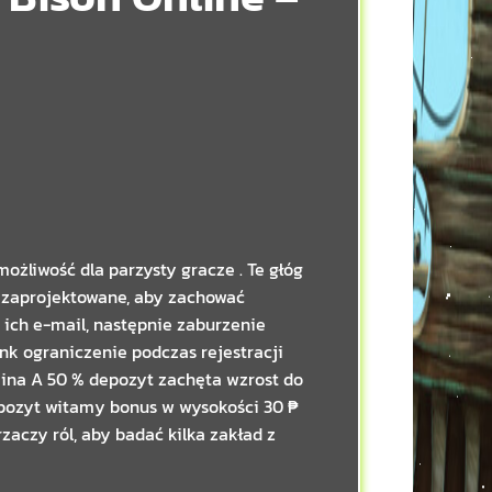
liwość dla parzysty gracze . Te głóg
zaprojektowane, aby zachować
j ich e-mail, następnie zaburzenie
ank ograniczenie podczas rejestracji
mina A 50 % depozyt zachęta wzrost do
depozyt witamy bonus w wysokości 30 ₱
zaczy ról, aby badać kilka zakład z