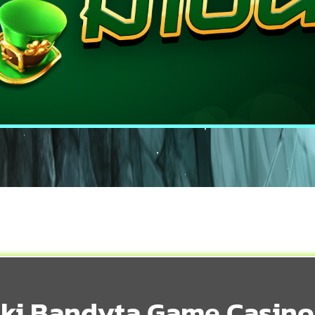
ęki Bandyta Game Casino